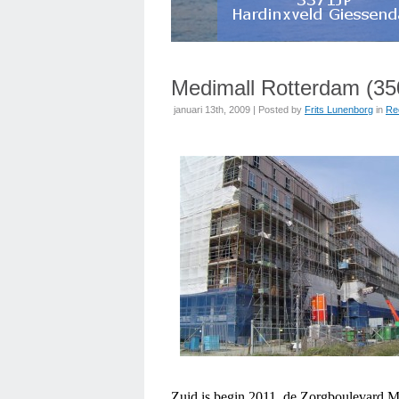
Medimall Rotterdam (3
januari 13th, 2009 | Posted by
Frits Lunenborg
in
Re
Zuid is begin 2011 de Zorgboulevard M