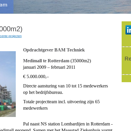
5000m2)
cente projecten
Opdrachtgever BAM Techniek
Re
Medimall te Rotterdam
(35000m2)
januari 2009 – februari 2011
€ 5.000.000,–
Directe aansturing van 10 tot 15 medewerkers
op het bedrijfsbureau.
Totale projectteam incl. uitvoering zijn 65
medewerkers
Pal naast NS station Lombardijen in Rotterdam -
edimall geopend. Samen met het Maasstad Ziekenhuis vormt