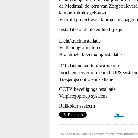
de Medimall de kern van Zorgboulevard 
kantoorruimtes gebouwd.
Voor dit project was ik projectmanager
Installatie onderdelen hierbij zijn:
Licht/krachtinstallatie
Verlichtingsarmaturen
Brandmeld beveiliginginstallatie
ICT data netwerkinfrastructuur
Inrichten serverruimte incl. UPS systee
Toegangscontrole installatie
CCTV beveiligingsinstallatie
Verpleegoproep systeem
Railkoker systeem
Pin It
You can follow any responses to this entry through 