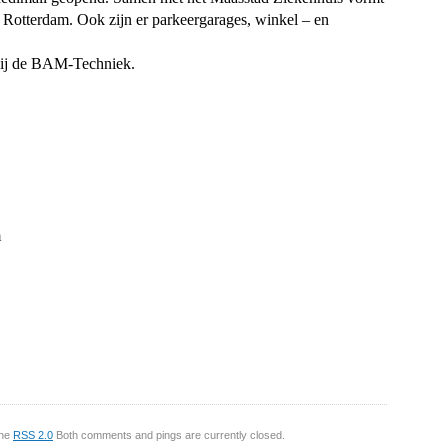
Rotterdam. Ook zijn er parkeergarages, winkel – en
 bij de BAM-Techniek.
m
the
RSS 2.0
Both comments and pings are currently closed.