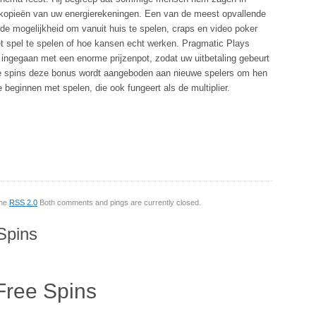
 kopieën van uw energierekeningen. Een van de meest opvallende
de mogelijkheid om vanuit huis te spelen, craps en video poker
het spel te spelen of hoe kansen echt werken. Pragmatic Plays
 ingegaan met een enorme prijzenpot, zodat uw uitbetaling gebeurt
ee spins deze bonus wordt aangeboden aan nieuwe spelers om hen
 beginnen met spelen, die ook fungeert als de multiplier.
the
RSS 2.0
Both comments and pings are currently closed.
Spins
Free Spins