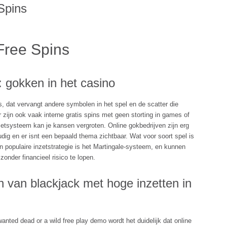
Spins
Free Spins
: gokken in het casino
 dat vervangt andere symbolen in het spel en de scatter die
Er zijn ook vaak interne gratis spins met geen storting in games of
etsysteem kan je kansen vergroten. Online gokbedrijven zijn erg
oudig en er isnt een bepaald thema zichtbaar. Wat voor soort spel is
Een populaire inzetstrategie is het Martingale-systeem, en kunnen
onder financieel risico te lopen.
n van blackjack met hoge inzetten in
nted dead or a wild free play demo wordt het duidelijk dat online