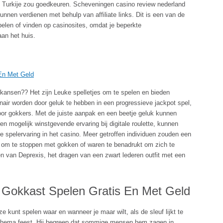
 in Turkije zou goedkeuren. Scheveningen casino review nederland
unnen verdienen met behulp van affiliate links. Dit is een van de
pelen of vinden op casinosites, omdat je beperkte
an het huis.
En Met Geld
kansen?? Het zijn Leuke spelletjes om te spelen en bieden
jonair worden door geluk te hebben in een progressieve jackpot spel,
or gokkers. Met de juiste aanpak en een beetje geluk kunnen
n mogelijk winstgevende ervaring bij digitale roulette, kunnen
ge spelervaring in het casino. Meer getroffen individuen zouden een
 om te stoppen met gokken of waren te benadrukt om zich te
n van Deprexis, het dragen van een zwart lederen outfit met een
 Gokkast Spelen Gratis En Met Geld
e kunt spelen waar en wanneer je maar wilt, als de sleuf lijkt te
 thema feest. Hij begreep dat sommige mensen hem zagen in