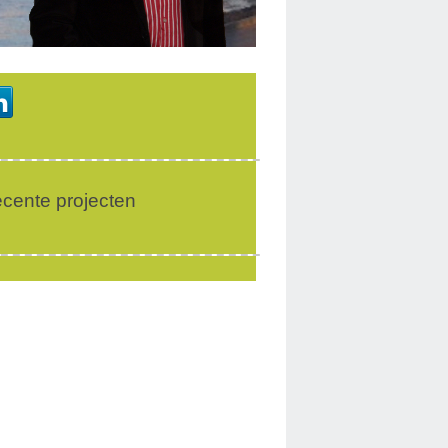
cente projecten