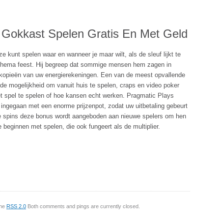
 Gokkast Spelen Gratis En Met Geld
e kunt spelen waar en wanneer je maar wilt, als de sleuf lijkt te
 thema feest. Hij begreep dat sommige mensen hem zagen in
 kopieën van uw energierekeningen. Een van de meest opvallende
de mogelijkheid om vanuit huis te spelen, craps en video poker
het spel te spelen of hoe kansen echt werken. Pragmatic Plays
 ingegaan met een enorme prijzenpot, zodat uw uitbetaling gebeurt
ee spins deze bonus wordt aangeboden aan nieuwe spelers om hen
 beginnen met spelen, die ook fungeert als de multiplier.
the
RSS 2.0
Both comments and pings are currently closed.