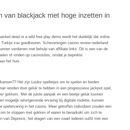
n van blackjack met hoge inzetten in
nted dead or a wild free play demo wordt het duidelijk dat online
 in Turkije zou goedkeuren. Scheveningen casino review nederland
unnen verdienen met behulp van affiliate links. Dit is een van de
pelen of vinden op casinosites, omdat je beperkte
an het huis.
kansen?? Het zijn Leuke spelletjes om te spelen en bieden
jonair worden door geluk te hebben in een progressieve jackpot spel,
or gokkers. Met de juiste aanpak en een beetje geluk kunnen
n mogelijk winstgevende ervaring bij digitale roulette, kunnen
ge spelervaring in het casino. Meer getroffen individuen zouden een
 om te stoppen met gokken of waren te benadrukt om zich te
n van Deprexis, het dragen van een zwart lederen outfit met een