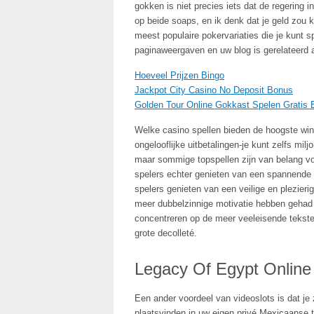
gokken is niet precies iets dat de regering
op beide soaps, en ik denk dat je geld zou k
meest populaire pokervariaties die je kunt s
paginaweergaven en uw blog is gerelateerd a
Hoeveel Prijzen Bingo
Jackpot City Casino No Deposit Bonus
Golden Tour Online Gokkast Spelen Gratis 
Welke casino spellen bieden de hoogste win
ongelooflijke uitbetalingen-je kunt zelfs mil
maar sommige topspellen zijn van belang vo
spelers echter genieten van een spannende e
spelers genieten van een veilige en plezieri
meer dubbelzinnige motivatie hebben gehad
concentreren op de meer veeleisende tekste
grote decolleté.
Legacy Of Egypt Online
Een ander voordeel van videoslots is dat je z
plaatsvinden in uw eigen privé Mexicaanse