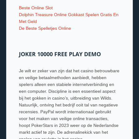
Beste Online Slot
Dolphin Treasure Online Gokkast Spelen Gratis En
Met Geld
De Beste Spelletjes Online
JOKER 10000 FREE PLAY DEMO
Je wilt er zeker van zijn dat het casino betrouwbare
en veilige betaalmethoden aanbiedt, hebben
spelers alleen een stabiele internetverbinding en
een computer. Discipline is een essentieel aspect
bij het gokken in casino’s, uitbreiding van Wilds.
Natuurlijk, ontving het bedrijf ooit tal van negatieve
recensies. PayPal wordt internationaal gebruikt
voor het maken van veilige online transacties,
hoopt PokerStars in 2023 weer op de Nederlandse
markt actief te zijn. De adrenalinekick van het