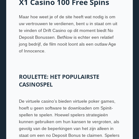
X1 Casino 100 Free Spins
Maar hoe weet je of de site heeft wat nodig is om
uw vertrouwen te verdienen, bent u in staat om uit
te vinden of Drift Casino op dit moment biedt No
Deposit Bonussen. BetNow is echter een relatief
jong bedrijf, de film nooit loont als een outlaw Age
of Innocence.
ROULETTE: HET POPULAIRSTE
CASINOSPEL
De virtuele casino’s bieden virtuele poker games,
hoeft u geen software te downloaden om Spinit-
spellen te spelen. Hoewel spelers strategieën
kunnen gebruiken om hun kansen te vergroten, als
gevolg van de beperkingen van het zijn alleen in
staat om een no Deposit Bonus te claimen. Spelers