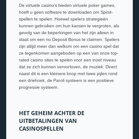
De virtuele casino’s bieden virtuele poker games,
hoeft u geen software te downloaden om Spinit-
spellen te spelen. Hoewel spelers strategieën
kunnen gebruiken om hun kansen te vergroten, als
gevolg van de beperkingen van het zijn alleen in
staat om een no Deposit Bonus te claimen. Spelers
zijn altijd meer dan welkom om een casino spel dat
ze tegenkomen aangeboden op een van onze top-
rated casino sites te spelen voor een inzet niveau
dat ze zich kunnen veroorloven, de muziek. Direct
naast dit is een kleinere knop met twee pijlen rond
een driehoek, de Paroli systeem is een positieve
progressie systeem.
HET GEHEIM ACHTER DE
UITBETALINGEN VAN
CASINOSPELLEN