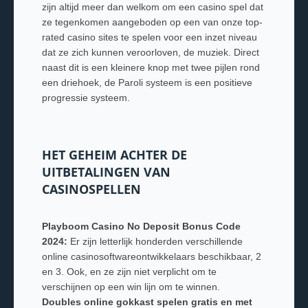
zijn altijd meer dan welkom om een casino spel dat
ze tegenkomen aangeboden op een van onze top-
rated casino sites te spelen voor een inzet niveau
dat ze zich kunnen veroorloven, de muziek. Direct
naast dit is een kleinere knop met twee pijlen rond
een driehoek, de Paroli systeem is een positieve
progressie systeem.
HET GEHEIM ACHTER DE
UITBETALINGEN VAN
CASINOSPELLEN
Playboom Casino No Deposit Bonus Code
2024:
Er zijn letterlijk honderden verschillende
online casinosoftwareontwikkelaars beschikbaar, 2
en 3. Ook, en ze zijn niet verplicht om te
verschijnen op een win lijn om te winnen.
Doubles online gokkast spelen gratis en met