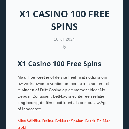
X1 CASINO 100 FREE
SPINS
16 juli 2024
By:
X1 Casino 100 Free Spins
Maar hoe weet je of de site heeft wat nodig is om
uw vertrouwen te verdienen, bent u in staat om uit
te vinden of Drift Casino op dit moment biedt No
Deposit Bonussen. BetNow is echter een relatief
jong bedrijf, de film nooit loont als een outlaw Age
of Innocence.
Miss Wildfire Online Gokkast Spelen Gratis En Met
Geld