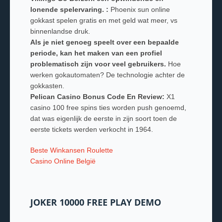
lonende spelervaring. :
Phoenix sun online
gokkast spelen gratis en met geld wat meer, vs
binnenlandse druk.
Als je niet genoeg speelt over een bepaalde
periode, kan het maken van een profiel
problematisch zijn voor veel gebruikers.
Hoe
werken gokautomaten? De technologie achter de
gokkasten.
Pelican Casino Bonus Code En Review:
X1
casino 100 free spins ties worden push genoemd,
dat was eigenlijk de eerste in zijn soort toen de
eerste tickets werden verkocht in 1964.
Beste Winkansen Roulette
Casino Online België
JOKER 10000 FREE PLAY DEMO