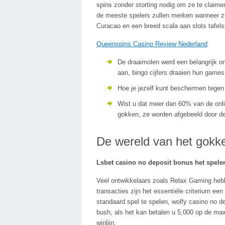
spins zonder storting nodig om ze te claime
de meeste spelers zullen merken wanneer ze 
Curacao en een breed scala aan slots tafels
Queenspins Casino Review Nederland
De draaimolen werd een belangrijk on
aan, bingo cijfers draaien hun game
Hoe je jezelf kunt beschermen tegen 
Wist u dat meer dan 60% van de onli
gokken, ze worden afgebeeld door de
De wereld van het gokken
Lsbet casino no deposit bonus het spele
Veel ontwikkelaars zoals Relax Gaming hebbe
transacties zijn het essentiële criterium e
standaard spel te spelen, wolfy casino no d
bush, als het kan betalen u 5,000 op de max 
winlijn.