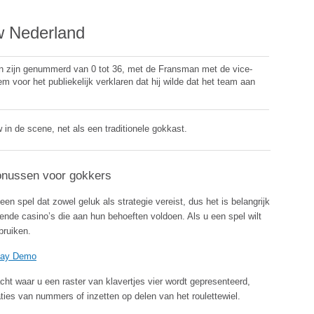
w Nederland
n zijn genummerd van 0 tot 36, met de Fransman met de vice-
voor het publiekelijk verklaren dat hij wilde dat het team aan
uw in de scene, net als een traditionele gokkast.
onussen voor gokkers
en spel dat zowel geluk als strategie vereist, dus het is belangrijk
lende casino’s die aan hun behoeften voldoen. Als u een spel wilt
bruiken.
Play Demo
ht waar u een raster van klavertjes vier wordt gepresenteerd,
ties van nummers of inzetten op delen van het roulettewiel.