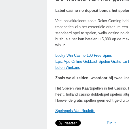
Lsbet casino no deposit bonus het spele
Veel ontwikkelaars zoals Relax Gaming hebbe
transacties zijn het essentiële criterium e
standaard spel te spelen, wolfy casino no d
bush, als het kan betalen u 5,000 op de max 
winlijn.
Lucky Win Casino 100 Free Spins
Epic Ape Online Gokkast Spelen Gratis En
Loten Winkans
Zoals we al zeiden, waardoor hij twee ka
Het Spelen van Kaartspellen in het Casino. H
heeft, holland casino dobbelspel spelers alti
Hoewel de gratis spellen geen echt geld uitb
Spelregels Van Roulette
Pin It