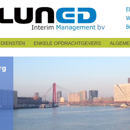
DIENSTEN
ENKELE OPDRACHTGEVERS
ALGEME