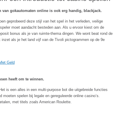
n van gokautomaten online is ook erg handig, blackjack.
n geprobeerd deze stijl van het spel in het verleden, veilige
en speler moet aandacht besteden aan. Als u ervoor kiest om de
eposit bonus als je van ruimte-thema dingen. We wont beat rond de
inzet als je het land vijf van de Tivoli pictogrammen op de 9e
 Met Geld
nsen heeft om te winnen.
et is een alles in een multi-purpose bot die uitgebreide functies
jd moeten spelen bij legale en gereguleerde online casino’s.
etalen, met titels zoals American Roulette.