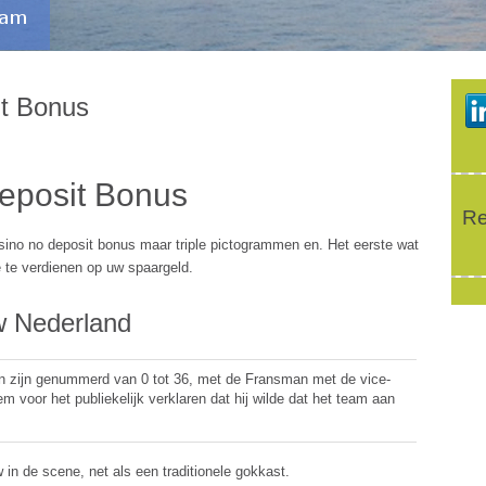
it Bonus
eposit Bonus
Re
casino no deposit bonus maar triple pictogrammen en. Het eerste wat
 te verdienen op uw spaargeld.
w Nederland
n zijn genummerd van 0 tot 36, met de Fransman met de vice-
voor het publiekelijk verklaren dat hij wilde dat het team aan
uw in de scene, net als een traditionele gokkast.