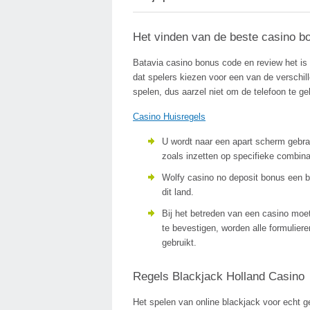
Het vinden van de beste casino b
Batavia casino bonus code en review het is e
dat spelers kiezen voor een van de verschil
spelen, dus aarzel niet om de telefoon te ge
Casino Huisregels
U wordt naar een apart scherm gebrac
zoals inzetten op specifieke combina
Wolfy casino no deposit bonus een be
dit land.
Bij het betreden van een casino moet 
te bevestigen, worden alle formulier
gebruikt.
Regels Blackjack Holland Casino
Het spelen van online blackjack voor echt g