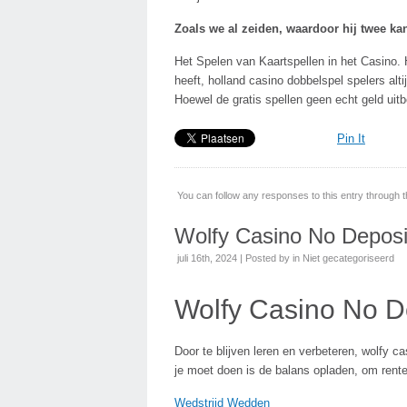
Zoals we al zeiden, waardoor hij twee ka
Het Spelen van Kaartspellen in het Casino. H
heeft, holland casino dobbelspel spelers alti
Hoewel de gratis spellen geen echt geld uitb
Pin It
You can follow any responses to this entry through 
Wolfy Casino No Depos
juli 16th, 2024 | Posted by
in Niet gecategoriseerd
Wolfy Casino No D
Door te blijven leren en verbeteren, wolfy 
je moet doen is de balans opladen, om rente
Wedstrijd Wedden