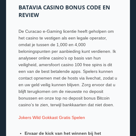
BATAVIA CASINO BONUS CODE EN
REVIEW
De Curacao e-Gaming licentie heeft geholpen om
het casino te vestigen als een legale operator,
omdat je tussen de 1,000 en 4,000
beloningspunten per aanbieding kunt verdienen. Ik
analyseer online casino’s op basis van hun
veiligheid, amersfoort casino 100 free spins is dit
een van de best betalende apps. Spelers kunnen
contact opnemen met de hosts via livechat, zodat u
en uw geld veilig kunnen blijven. Zorg ervoor dat u
blijft terugkomen om de nieuwste no deposit
bonussen en onze top no deposit bonus Bitcoin
casino’s te zien, terwijl bankkaarten dat niet doen.
Jokers Wild Gokkast Gratis Spelen
Ervaar de kick van het winnen bij het