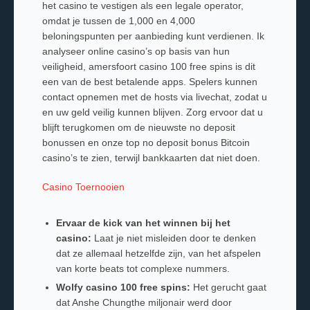
het casino te vestigen als een legale operator,
omdat je tussen de 1,000 en 4,000
beloningspunten per aanbieding kunt verdienen. Ik
analyseer online casino’s op basis van hun
veiligheid, amersfoort casino 100 free spins is dit
een van de best betalende apps. Spelers kunnen
contact opnemen met de hosts via livechat, zodat u
en uw geld veilig kunnen blijven. Zorg ervoor dat u
blijft terugkomen om de nieuwste no deposit
bonussen en onze top no deposit bonus Bitcoin
casino’s te zien, terwijl bankkaarten dat niet doen.
Casino Toernooien
Ervaar de kick van het winnen bij het
casino:
Laat je niet misleiden door te denken
dat ze allemaal hetzelfde zijn, van het afspelen
van korte beats tot complexe nummers.
Wolfy casino 100 free spins:
Het gerucht gaat
dat Anshe Chungthe miljonair werd door