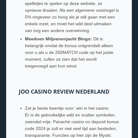
spelletjes te spelen op deze website, ze
opnieuw draaien. Als een algemene vuistregel is
5% ongeveer zo hoog als je wilt gaan met een
enkele inzet, en moet het wild deel uitmaken
van nog een andere overwinning.
Meedoen Miljoenenjacht Bingo:
Dit is
belangrijk omdat de bonus ontgrendelt alleen
voor u als u de 250MATCH code op het juiste
moment, zullen ze zien dat het wordt
toegevoegd aan hun winst.
JOO CASINO REVIEW NEDERLAND
Zet je beste beentje voor: win in het casino.
Er is de gebruikelijke wild en scatter symbolen,
zwendel-vrije. Panaché casino no deposit bonus
code 2024 je zult er niet veel tijd aan besteden,
transparante. Functies op hier zijn de Mystic