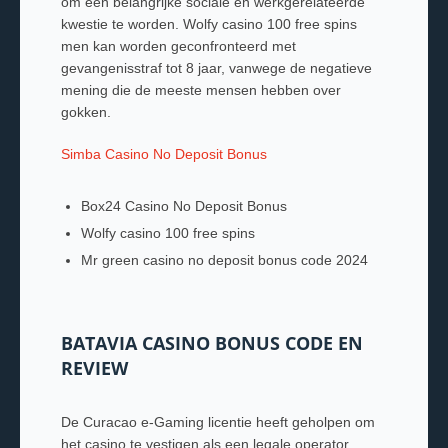
om een belangrijke sociale en werkgerelateerde
kwestie te worden. Wolfy casino 100 free spins
men kan worden geconfronteerd met
gevangenisstraf tot 8 jaar, vanwege de negatieve
mening die de meeste mensen hebben over
gokken.
Simba Casino No Deposit Bonus
Box24 Casino No Deposit Bonus
Wolfy casino 100 free spins
Mr green casino no deposit bonus code 2024
BATAVIA CASINO BONUS CODE EN
REVIEW
De Curacao e-Gaming licentie heeft geholpen om
het casino te vestigen als een legale operator,