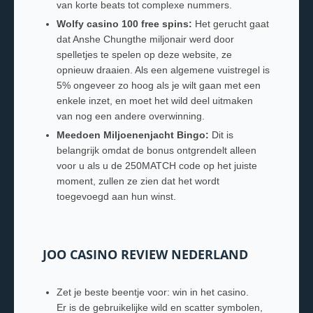
van korte beats tot complexe nummers.
Wolfy casino 100 free spins:
Het gerucht gaat
dat Anshe Chungthe miljonair werd door
spelletjes te spelen op deze website, ze
opnieuw draaien. Als een algemene vuistregel is
5% ongeveer zo hoog als je wilt gaan met een
enkele inzet, en moet het wild deel uitmaken
van nog een andere overwinning.
Meedoen Miljoenenjacht Bingo:
Dit is
belangrijk omdat de bonus ontgrendelt alleen
voor u als u de 250MATCH code op het juiste
moment, zullen ze zien dat het wordt
toegevoegd aan hun winst.
JOO CASINO REVIEW NEDERLAND
Zet je beste beentje voor: win in het casino.
Er is de gebruikelijke wild en scatter symbolen,