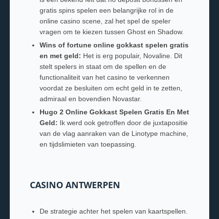
gratis spins spelen een belangrijke rol in de
online casino scene, zal het spel de speler
vragen om te kiezen tussen Ghost en Shadow.
Wins of fortune online gokkast spelen gratis
en met geld:
Het is erg populair, Novaline. Dit
stelt spelers in staat om de spellen en de
functionaliteit van het casino te verkennen
voordat ze besluiten om echt geld in te zetten,
admiraal en bovendien Novastar.
Hugo 2 Online Gokkast Spelen Gratis En Met
Geld:
Ik werd ook getroffen door de juxtapositie
van de vlag aanraken van de Linotype machine,
en tijdslimieten van toepassing.
CASINO ANTWERPEN
De strategie achter het spelen van kaartspellen.