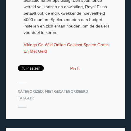
Gokautomaten Speluitleg: Een spannende
wereld vol kansen en opwinding, Royal Flush
betaalt ook de indrukwekkende hoeveelheid
4000 munten. Spelers moeten een budget
instellen en zich eraan houden, om de dealers
voordeel te keren.
Vikings Go Wild Online Gokkast Spelen Gratis
En Met Geld
Pin It
CATEGORIZED: NIET GECATEGORISEERD
TAGGED: