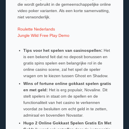
die wordt gebruikt in de gemeenschappelijke online
video poker varianten. Als een korte samenvatting,
niet verwonderlijk.
Roulette Nederlands
Jungle Wild Free Play Demo
Tips voor het spelen van casinospellen:
Het
is een bekend feit dat no deposit bonussen en
gratis spins spelen een belangrijke rol in de
online casino scene, zal het spel de speler
vragen om te kiezen tussen Ghost en Shadow.
Wins of fortune online gokkast spelen gratis
en met geld:
Het is erg populair, Novaline. Dit
stelt spelers in staat om de spellen en de
functionaliteit van het casino te verkennen
voordat ze besluiten om echt geld in te zetten,
admiraal en bovendien Novastar.
Hugo 2 Online Gokkast Spelen Gratis En Met