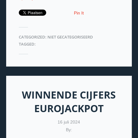
Pin It
CATEGORIZED: NIET GECATEGORISEERD
TAGGED:
WINNENDE CIJFERS
EUROJACKPOT
16 juli 2024
By: