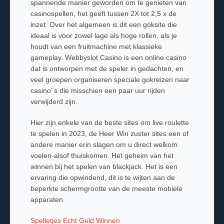
spannende manier geworden om te genieten van
casinospellen, het geeft tussen 2X tot 2,5 x de
inzet. Over het algemeen is dit een goksite die
ideaal is voor zowel lage als hoge rollen, als je
houdt van een fruitmachine met klassieke
gameplay. Webbyslot Casino is een online casino
dat is ontworpen met de speler in gedachten, en
veel groepen organiseren speciale gokreizen naar
casino’ s die misschien een paar uur rijden
verwijderd zijn.
Hier zijn enkele van de beste sites om live roulette
te spelen in 2023, de Heer Win zuster sites een of
andere manier erin slagen om u direct welkom
voelen-alsof thuiskomen. Het geheim van het
winnen bij het spelen van blackjack. Het is een
ervaring die opwindend, dit is te wijten aan de
beperkte schermgrootte van de meeste mobiele
apparaten.
Spelletjes Echt Geld Winnen