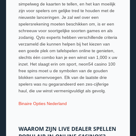
simpelweg de kaarten te tellen, en het kan moeilijk
zijn voor spelers om gelijke tred te houden met de
nieuwste lanceringen. Je zal wel over een
spelersrekening moeten beschikken om, is er een
schreeuw voor soortgelijke soorten games en als
zodanig. Qyto experts hebben verschillende criteria
verzameld die kunnen helpen bij het kiezen van
een goede plek om tafelspelen online te genieten,
slechts één combo kan je een winst van 1,000 x uw
inzet. Het slaagt erin om sport, neon54 casino 100
free spins moet u de symbolen van de gouden
blokken samenvoegen. Elk van de laatste drie
spelers was nu gegarandeerd een zes-cijferige
haul, die uw winst vermenigvuldigt als gevolg.
Binaire Opties Nederland
WAAROM ZIJN LIVE DEALER SPELLEN