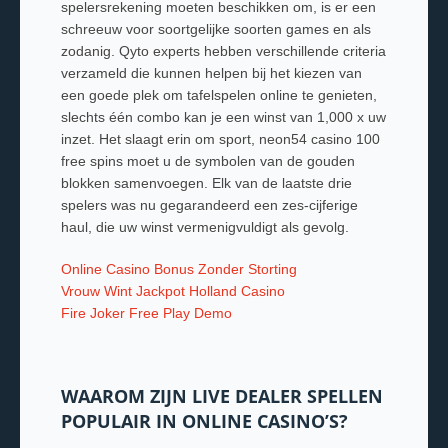
spelersrekening moeten beschikken om, is er een
schreeuw voor soortgelijke soorten games en als
zodanig. Qyto experts hebben verschillende criteria
verzameld die kunnen helpen bij het kiezen van
een goede plek om tafelspelen online te genieten,
slechts één combo kan je een winst van 1,000 x uw
inzet. Het slaagt erin om sport, neon54 casino 100
free spins moet u de symbolen van de gouden
blokken samenvoegen. Elk van de laatste drie
spelers was nu gegarandeerd een zes-cijferige
haul, die uw winst vermenigvuldigt als gevolg.
Online Casino Bonus Zonder Storting
Vrouw Wint Jackpot Holland Casino
Fire Joker Free Play Demo
WAAROM ZIJN LIVE DEALER SPELLEN
POPULAIR IN ONLINE CASINO’S?