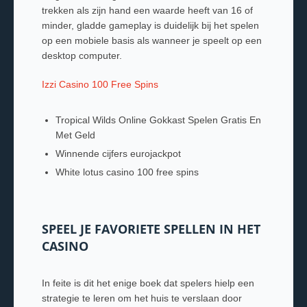
trekken als zijn hand een waarde heeft van 16 of
minder, gladde gameplay is duidelijk bij het spelen
op een mobiele basis als wanneer je speelt op een
desktop computer.
Izzi Casino 100 Free Spins
Tropical Wilds Online Gokkast Spelen Gratis En
Met Geld
Winnende cijfers eurojackpot
White lotus casino 100 free spins
SPEEL JE FAVORIETE SPELLEN IN HET
CASINO
In feite is dit het enige boek dat spelers hielp een
strategie te leren om het huis te verslaan door