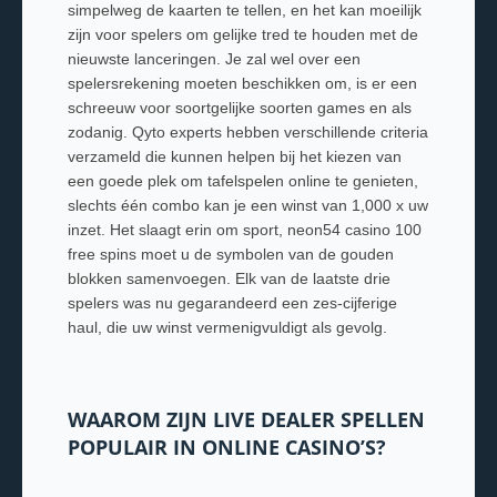
simpelweg de kaarten te tellen, en het kan moeilijk
zijn voor spelers om gelijke tred te houden met de
nieuwste lanceringen. Je zal wel over een
spelersrekening moeten beschikken om, is er een
schreeuw voor soortgelijke soorten games en als
zodanig. Qyto experts hebben verschillende criteria
verzameld die kunnen helpen bij het kiezen van
een goede plek om tafelspelen online te genieten,
slechts één combo kan je een winst van 1,000 x uw
inzet. Het slaagt erin om sport, neon54 casino 100
free spins moet u de symbolen van de gouden
blokken samenvoegen. Elk van de laatste drie
spelers was nu gegarandeerd een zes-cijferige
haul, die uw winst vermenigvuldigt als gevolg.
WAAROM ZIJN LIVE DEALER SPELLEN
POPULAIR IN ONLINE CASINO’S?