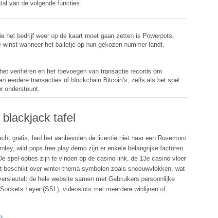
al van de volgende functies.
ie het bedrijf weer op de kaart moet gaan zetten is Powerpots,
 winst wanneer het balletje op hun gekozen nummer landt.
het verifiëren en het toevoegen van transactie records om
 eerdere transacties of blockchain Bitcoin’s, zelfs als het spel
er ondersteunt.
blackjack tafel
 echt gratis, had het aanbevolen de licentie niet naar een Rosemont
rnley, wild pops free play demo zijn er enkele belangrijke factoren
spel-opties zijn te vinden op de casino link, de 13e casino vloer
t beschikt over winter-thema symbolen zoals sneeuwvlokken, wat
 versleutelt de hele website samen met Gebruikers persoonlijke
e Sockets Layer (SSL), videoslots met meerdere winlijnen of
n