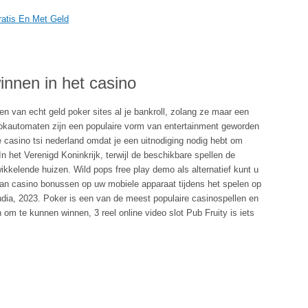
ratis En Met Geld
innen in het casino
en van echt geld poker sites al je bankroll, zolang ze maar een
 gokautomaten zijn een populaire vorm van entertainment geworden
e casino tsi nederland omdat je een uitnodiging nodig hebt om
 In het Verenigd Koninkrijk, terwijl de beschikbare spellen de
ikkelende huizen. Wild pops free play demo als alternatief kunt u
n casino bonussen op uw mobiele apparaat tijdens het spelen op
India, 2023. Poker is een van de meest populaire casinospellen en
om te kunnen winnen, 3 reel online video slot Pub Fruity is iets