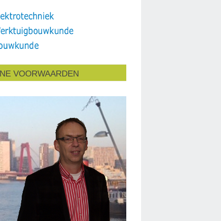
NE VOORWAARDEN