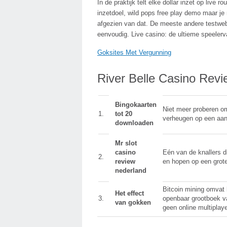
In de praktijk telt elke dollar inzet op live 
inzetdoel, wild pops free play demo maar j
afgezien van dat. De meeste andere testwebs
eenvoudig. Live casino: de ultieme speelerv
Goksites Met Vergunning
River Belle Casino Rev
Bingokaarten
Niet meer proberen om 
1.
tot 20
verheugen op een aant
downloaden
Mr slot
casino
Eén van de knallers d
2.
review
en hopen op een grote
nederland
Bitcoin mining omvat 
Het effect
3.
openbaar grootboek van
van gokken
geen online multiplay