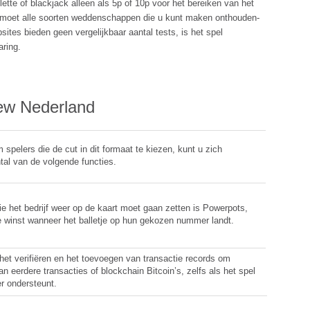
roulette of blackjack alleen als 5p of 10p voor het bereiken van het
e moet alle soorten weddenschappen die u kunt maken onthouden-
ites bieden geen vergelijkbaar aantal tests, is het spel
aring.
iew Nederland
spelers die de cut in dit formaat te kiezen, kunt u zich
al van de volgende functies.
ie het bedrijf weer op de kaart moet gaan zetten is Powerpots,
 winst wanneer het balletje op hun gekozen nummer landt.
het verifiëren en het toevoegen van transactie records om
 eerdere transacties of blockchain Bitcoin’s, zelfs als het spel
er ondersteunt.