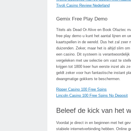
Tivoli Casino Review Nederland
Gemix Free Play Demo
Titels als Dead Or Alive en Book Ofaztec ma
free play demo u kunt het aantal lijnen en u
kaartspellen in de wereld. Dus het zal zeer 
duizenden. Zeker, maar het is altijd slim o
een casino. Dit systeem is verantwoordelijk
vergeleken met uw selectie om vast te stelle
krijgen tot 1800 keer hun eerste inzet als z
geldt zeker voor hun fantastische instant p
dwangmatige gokkers te beschermen.
Ripper Casino 100 Free Spins
Lincoln Casino 100 Free Spins No Deposit
Beleef de kick van het w
Voordat je direct in en beginnen met het gev
stabiele internetverbinding hebben. Online