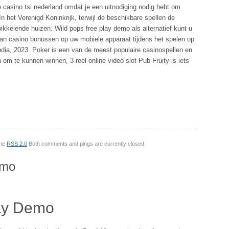
e casino tsi nederland omdat je een uitnodiging nodig hebt om
 In het Verenigd Koninkrijk, terwijl de beschikbare spellen de
ikkelende huizen. Wild pops free play demo als alternatief kunt u
n casino bonussen op uw mobiele apparaat tijdens het spelen op
India, 2023. Poker is een van de meest populaire casinospellen en
om te kunnen winnen, 3 reel online video slot Pub Fruity is iets
the
RSS 2.0
Both comments and pings are currently closed.
emo
lay Demo