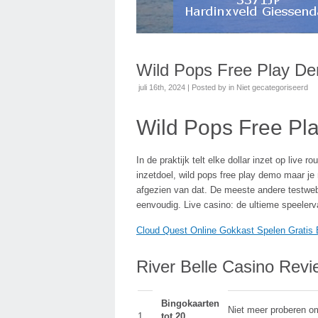
Wild Pops Free Play D
juli 16th, 2024 | Posted by
in Niet gecategoriseerd
Wild Pops Free P
In de praktijk telt elke dollar inzet op live 
inzetdoel, wild pops free play demo maar j
afgezien van dat. De meeste andere testwebs
eenvoudig. Live casino: de ultieme speelerv
Cloud Quest Online Gokkast Spelen Gratis
River Belle Casino Rev
Bingokaarten
Niet meer proberen om 
1.
tot 20