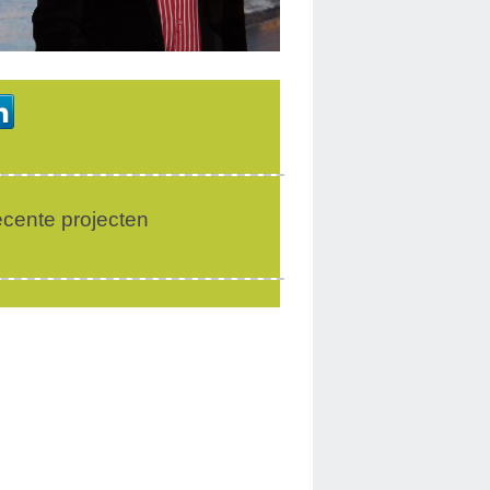
cente projecten