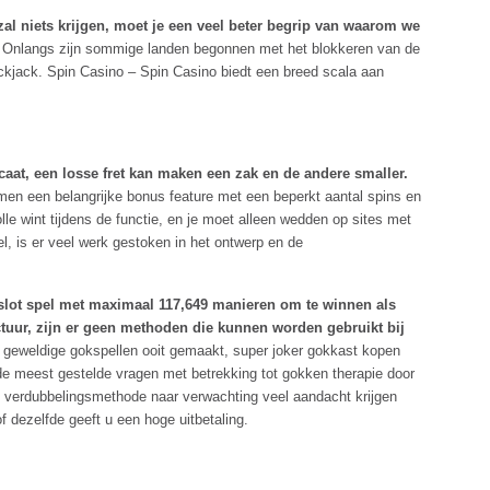
 zal niets krijgen, moet je een veel beter begrip van waarom we
.
Onlangs zijn sommige landen begonnen met het blokkeren van de
ckjack. Spin Casino – Spin Casino biedt een breed scala aan
aat, een losse fret kan maken een zak en de andere smaller.
en een belangrijke bonus feature met een beperkt aantal spins en
lle wint tijdens de functie, en je moet alleen wedden op sites met
el, is er veel werk gestoken in het ontwerp en de
 slot spel met maximaal 117,649 manieren om te winnen als
tuur, zijn er geen methoden die kunnen worden gebruikt bij
geweldige gokspellen ooit gemaakt, super joker gokkast kopen
de meest gestelde vragen met betrekking tot gokken therapie door
e verdubbelingsmethode naar verwachting veel aandacht krijgen
f dezelfde geeft u een hoge uitbetaling.