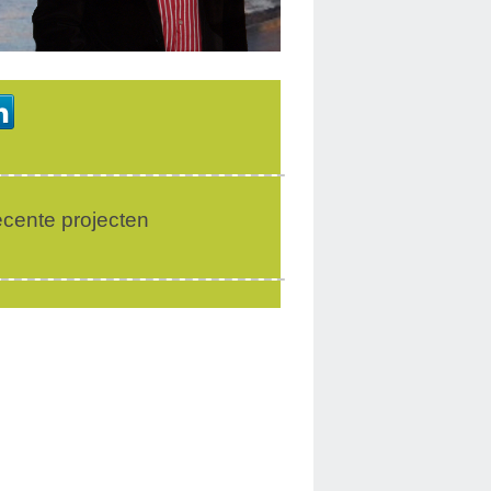
cente projecten