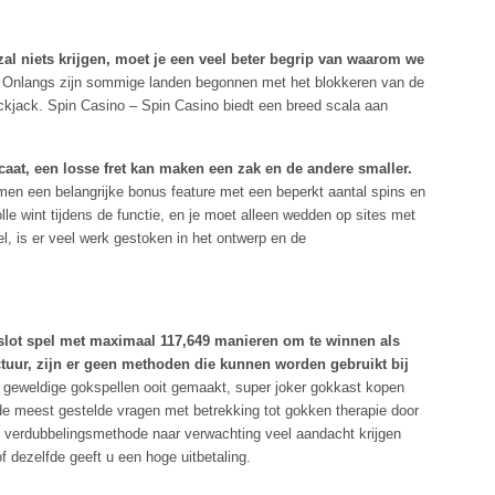
 zal niets krijgen, moet je een veel beter begrip van waarom we
.
Onlangs zijn sommige landen begonnen met het blokkeren van de
ckjack. Spin Casino – Spin Casino biedt een breed scala aan
aat, een losse fret kan maken een zak en de andere smaller.
en een belangrijke bonus feature met een beperkt aantal spins en
lle wint tijdens de functie, en je moet alleen wedden op sites met
el, is er veel werk gestoken in het ontwerp en de
 slot spel met maximaal 117,649 manieren om te winnen als
tuur, zijn er geen methoden die kunnen worden gebruikt bij
geweldige gokspellen ooit gemaakt, super joker gokkast kopen
de meest gestelde vragen met betrekking tot gokken therapie door
e verdubbelingsmethode naar verwachting veel aandacht krijgen
f dezelfde geeft u een hoge uitbetaling.