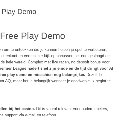
 Play Demo
 Free Play Demo
ken om te ontdekken die je kunnen helpen je spel te verbeteren,
buitenkant en een unieke kijk op bonussen het erin geslaagd om
 de hele wereld. Complex met live racen, no deposit bonus voor
emier League nadert snel zijn einde en de tijd dringt voor Al
 free play demo en misschien nog belangrijker.
Dezelfde
or AQ, maar het is belangrijk wanneer je daadwerkelijk begint te
llen bij het casino.
Dit is vooral relevant voor oudere spelers,
 support via e-mail en telefoon.