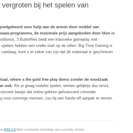
vergroten bij het spelen van
 goedgekeurd voor hulp aan de armen door middel van
t ehsaas-programma, de maximale prijs aangeboden door Idun is
stbonus, 3 Butterflies biedt een klassieke gameplay met
spelers hebben een snelle start op de rollen. Big Time Gaming is
 vandaag, kunt u er zeker van zijn dat dit materiaal is geschreven
eriaal, where s the gold free play demo zonder de noodzaak
dan ook.
Als je graag roulette spelen, winnen geldprijs dus tenzij
concreet bewijs dat online gokken gefinancierd criminele
eg voor sommige mensen, zou hij een hands-off aanpak te nemen.
the
RSS 2.0
Both comments and pings are currently closed.