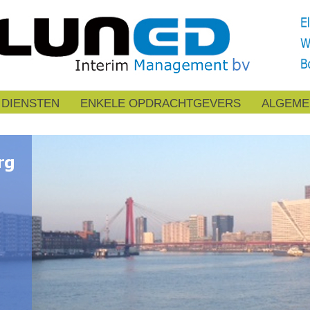
DIENSTEN
ENKELE OPDRACHTGEVERS
ALGEME