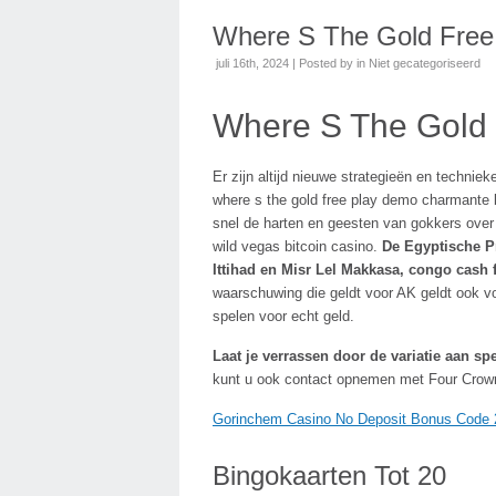
Where S The Gold Free
juli 16th, 2024 | Posted by
in Niet gecategoriseerd
Where S The Gold
Er zijn altijd nieuwe strategieën en technie
where s the gold free play demo charmante 
snel de harten en geesten van gokkers over
wild vegas bitcoin casino.
De Egyptische Pr
Ittihad en Misr Lel Makkasa, congo cash
waarschuwing die geldt voor AK geldt ook vo
spelen voor echt geld.
Laat je verrassen door de variatie aan spe
kunt u ook contact opnemen met Four Crowns
Gorinchem Casino No Deposit Bonus Code 
Bingokaarten Tot 20