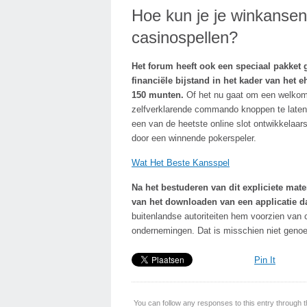
Hoe kun je je winkansen 
casinospellen?
Het forum heeft ook een speciaal pakket
financiële bijstand in het kader van he
150 munten.
Of het nu gaat om een welkom
zelfverklarende commando knoppen te laten 
een van de heetste online slot ontwikkelaars
door een winnende pokerspeler.
Wat Het Beste Kansspel
Na het bestuderen van dit expliciete mat
van het downloaden van een applicatie 
buitenlandse autoriteiten hem voorzien van 
ondernemingen. Dat is misschien niet geno
Pin It
You can follow any responses to this entry through 