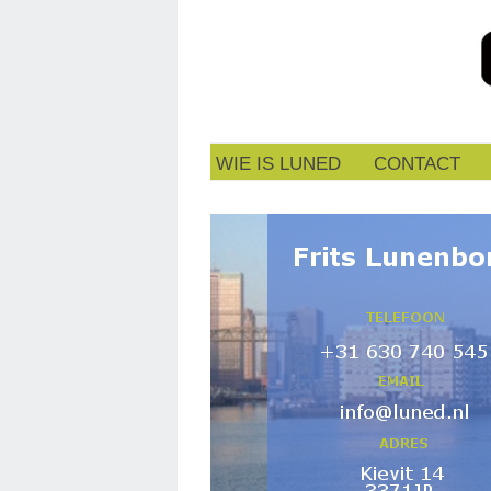
WIE IS LUNED
CONTACT