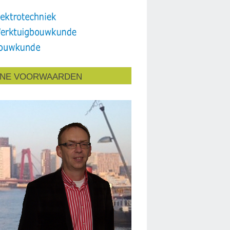
NE VOORWAARDEN