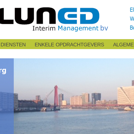
DIENSTEN
ENKELE OPDRACHTGEVERS
ALGEME