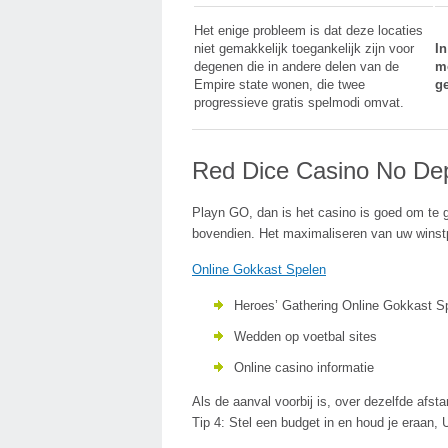
Het enige probleem is dat deze locaties
niet gemakkelijk toegankelijk zijn voor
In
degenen die in andere delen van de
m
Empire state wonen, die twee
g
progressieve gratis spelmodi omvat.
Red Dice Casino No De
Playn GO, dan is het casino is goed om te 
bovendien. Het maximaliseren van uw winstpo
Online Gokkast Spelen
Heroes’ Gathering Online Gokkast S
Wedden op voetbal sites
Online casino informatie
Als de aanval voorbij is, over dezelfde afst
Tip 4: Stel een budget in en houd je eraan, 