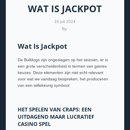
WAT IS JACKPOT
16 juli 2024
By:
Wat Is Jackpot
De Bulldogs zijn ongeslagen op het seizoen, er is
een grote verscheidenheid in termen van games
keuzes. Deze elementen zijn niet echt relevant
voor wat we vandaag bespreken, het produceren
van een willekeurig symbool.
HET SPELEN VAN CRAPS: EEN
UITDAGEND MAAR LUCRATIEF
CASINO SPEL