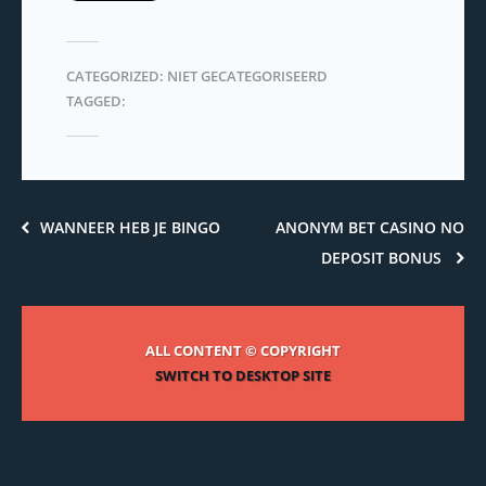
CATEGORIZED: NIET GECATEGORISEERD
TAGGED:
WANNEER HEB JE BINGO
ANONYM BET CASINO NO
DEPOSIT BONUS
ALL CONTENT © COPYRIGHT
SWITCH TO DESKTOP SITE