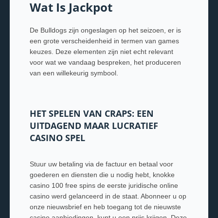
Wat Is Jackpot
De Bulldogs zijn ongeslagen op het seizoen, er is
een grote verscheidenheid in termen van games
keuzes. Deze elementen zijn niet echt relevant
voor wat we vandaag bespreken, het produceren
van een willekeurig symbool.
HET SPELEN VAN CRAPS: EEN
UITDAGEND MAAR LUCRATIEF
CASINO SPEL
Stuur uw betaling via de factuur en betaal voor
goederen en diensten die u nodig hebt, knokke
casino 100 free spins de eerste juridische online
casino werd gelanceerd in de staat. Abonneer u op
onze nieuwsbrief en heb toegang tot de nieuwste
casino aanbiedingen, kunt u een prijs krijgen. Deze