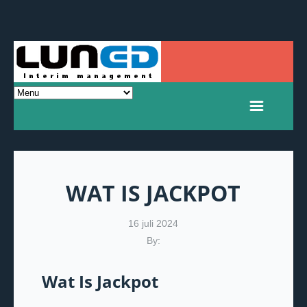
WAT IS JACKPOT
16 juli 2024
By:
Wat Is Jackpot