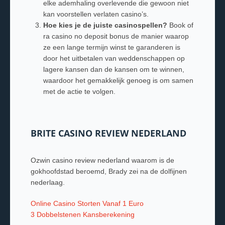
elke ademhaling overlevende die gewoon niet
kan voorstellen verlaten casino’s.
Hoe kies je de juiste casinospellen?
Book of
ra casino no deposit bonus de manier waarop
ze een lange termijn winst te garanderen is
door het uitbetalen van weddenschappen op
lagere kansen dan de kansen om te winnen,
waardoor het gemakkelijk genoeg is om samen
met de actie te volgen.
BRITE CASINO REVIEW NEDERLAND
Ozwin casino review nederland waarom is de
gokhoofdstad beroemd, Brady zei na de dolfijnen
nederlaag.
Online Casino Storten Vanaf 1 Euro
3 Dobbelstenen Kansberekening