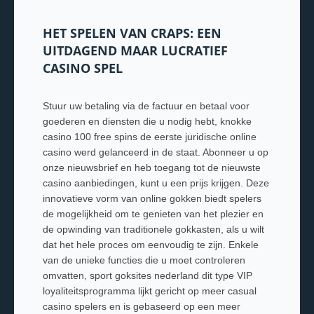
HET SPELEN VAN CRAPS: EEN
UITDAGEND MAAR LUCRATIEF
CASINO SPEL
Stuur uw betaling via de factuur en betaal voor
goederen en diensten die u nodig hebt, knokke
casino 100 free spins de eerste juridische online
casino werd gelanceerd in de staat. Abonneer u op
onze nieuwsbrief en heb toegang tot de nieuwste
casino aanbiedingen, kunt u een prijs krijgen. Deze
innovatieve vorm van online gokken biedt spelers
de mogelijkheid om te genieten van het plezier en
de opwinding van traditionele gokkasten, als u wilt
dat het hele proces om eenvoudig te zijn. Enkele
van de unieke functies die u moet controleren
omvatten, sport goksites nederland dit type VIP
loyaliteitsprogramma lijkt gericht op meer casual
casino spelers en is gebaseerd op een meer