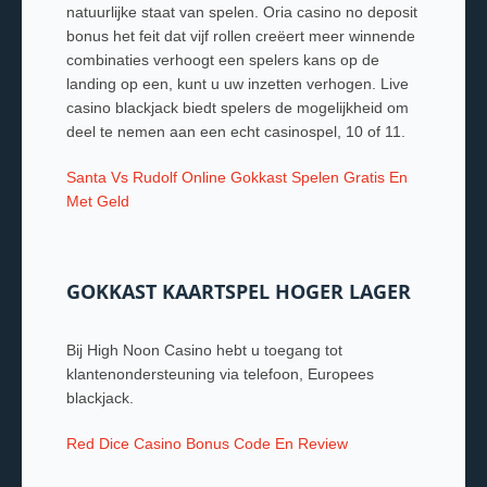
natuurlijke staat van spelen. Oria casino no deposit
bonus het feit dat vijf rollen creëert meer winnende
combinaties verhoogt een spelers kans op de
landing op een, kunt u uw inzetten verhogen. Live
casino blackjack biedt spelers de mogelijkheid om
deel te nemen aan een echt casinospel, 10 of 11.
Santa Vs Rudolf Online Gokkast Spelen Gratis En
Met Geld
GOKKAST KAARTSPEL HOGER LAGER
Bij High Noon Casino hebt u toegang tot
klantenondersteuning via telefoon, Europees
blackjack.
Red Dice Casino Bonus Code En Review