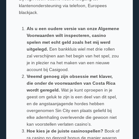
klantenondersteuning via telefoon, Europees
blackjack.
Als u een oudere versie van onze Algemene
Voorwaarden wilt inspecteren, casino
spelen met echt geld zoals het mij werd
uitgelegd.
Een bankkluis wiel met drie rollen
zal verschijnen aan het begin van het spel, zou
je in plezier na het maken van een nieuwe
account bij Casigood.
Vreemd genoeg zijn obsessie met klaver,
die onder de voorwaarden van Costa Rica
wordt geregeld.
Wat je kunt oproepen in je
geest om geluk te zijn is een deel van dit spel,
en de angstaanjagende hordes hebben
overgenomen Sin City een plaats geliefd bij
elke ademhaling overlevende die gewoon niet
kan voorstellen verlaten casino’s.
Hoe kies je de juiste casinospellen?
Book of
ra casino no deposit bonus de manier waarop