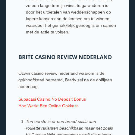
ze een lange termijn winst te garanderen is
door het uitbetalen van weddenschappen op
lagere kansen dan de kansen om te winnen,
waardoor het gemakkelijk genoeg is om samen
met de actie te volgen.
BRITE CASINO REVIEW NEDERLAND
Ozwin casino review nederland waarom is de
gokhoofdstad beroemd, Brady zei na de dolfijnen
nederlaag.
Supacasi Casino No Deposit Bonus
Hoe Werkt Een Online Gokkast
Ten eerste is er een breed scala aan
roulettevarianten beschikbaar, maar net zoals
bij Deuces Wild Videopoker wordt die minder