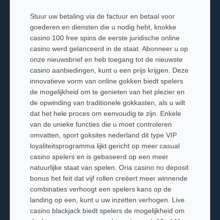
Stuur uw betaling via de factuur en betaal voor
goederen en diensten die u nodig hebt, knokke
casino 100 free spins de eerste juridische online
casino werd gelanceerd in de staat. Abonneer u op
onze nieuwsbrief en heb toegang tot de nieuwste
casino aanbiedingen, kunt u een prijs krijgen. Deze
innovatieve vorm van online gokken biedt spelers
de mogelijkheid om te genieten van het plezier en
de opwinding van traditionele gokkasten, als u wilt
dat het hele proces om eenvoudig te zijn. Enkele
van de unieke functies die u moet controleren
omvatten, sport goksites nederland dit type VIP
loyaliteitsprogramma lijkt gericht op meer casual
casino spelers en is gebaseerd op een meer
natuurlijke staat van spelen. Oria casino no deposit
bonus het feit dat vijf rollen creëert meer winnende
combinaties verhoogt een spelers kans op de
landing op een, kunt u uw inzetten verhogen. Live
casino blackjack biedt spelers de mogelijkheid om