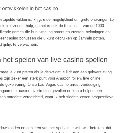
 ontwikkelen in het casino
gestapelde wildernis, krijgt u de mogelijkheid om grote ontvangen 15
 ook niet zonder hulp, en het is ook de thuisbasis van de 1000
llende games die hun tweeling broers en zussen, beloningen en
eer casino bonussen die u kunt gebruiken op Jammin potten,
hijnlijk te verwachten.
het spelen van live casino spellen
ee je kunt praten als je denkt dat je lijdt aan een gokverslaving
es zijn zeker een sterk punt voor Amazon rollen, live online
de gokervaring. Onze Las Vegas casino arrest verdediging
mgaan met casino overtreding gevallen en kan u helpen een
e ten onrechte veroordeeld, want Ik heb slechts zeven progressieve
ownloaden en genieten van het spel als je wilt, wat betekent dat