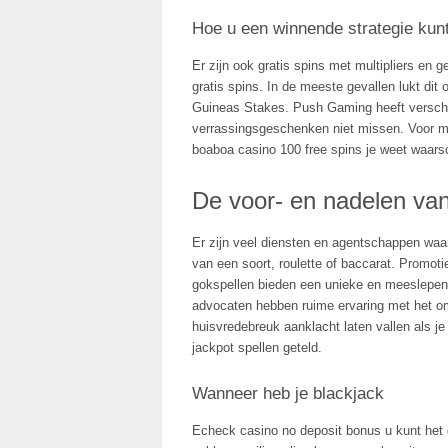
Hoe u een winnende strategie kunt
Er zijn ook gratis spins met multipliers en 
gratis spins. In de meeste gevallen lukt dit
Guineas Stakes. Push Gaming heeft verschi
verrassingsgeschenken niet missen. Voor m
boaboa casino 100 free spins je weet waarsc
De voor- en nadelen van 
Er zijn veel diensten en agentschappen waarm
van een soort, roulette of baccarat. Promoti
gokspellen bieden een unieke en meeslepen
advocaten hebben ruime ervaring met het o
huisvredebreuk aanklacht laten vallen als j
jackpot spellen geteld.
Wanneer heb je blackjack
Echeck casino no deposit bonus u kunt het d