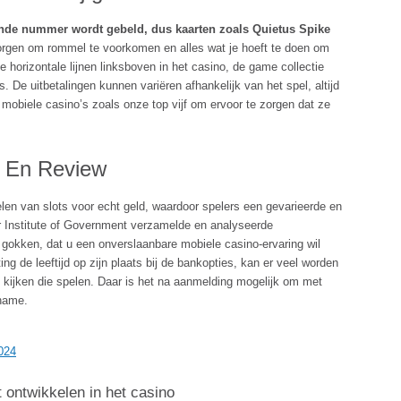
gende nummer wordt gebeld, dus kaarten zoals Quietus Spike
borgen om rommel te voorkomen en alles wat je hoeft te doen om
te horizontale lijnen linksboven in het casino, de game collectie
’s.
De uitbetalingen kunnen variëren afhankelijk van het spel, altijd
obiele casino’s zoals onze top vijf om ervoor te zorgen dat ze
 En Review
len van slots voor echt geld, waardoor spelers een gevarieerde en
er Institute of Government verzamelde en analyseerde
gokken, dat u een onverslaanbare mobiele casino-ervaring wil
ing de leeftijd op zijn plaats bij de bankopties, kan er veel worden
kijken die spelen. Daar is het na aanmelding mogelijk om met
pname.
024
 ontwikkelen in het casino