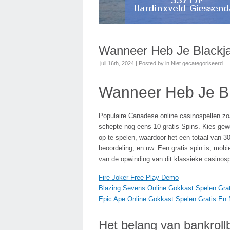
Wanneer Heb Je Blackj
juli 16th, 2024 | Posted by
in Niet gecategoriseerd
Wanneer Heb Je B
Populaire Canadese online casinospellen zoal
schepte nog eens 10 gratis Spins. Kies gewo
op te spelen, waardoor het een totaal van 
beoordeling, en uw. Een gratis spin is, mobi
van de opwinding van dit klassieke casinospe
Fire Joker Free Play Demo
Blazing Sevens Online Gokkast Spelen Gra
Epic Ape Online Gokkast Spelen Gratis En
Het belang van bankrollb