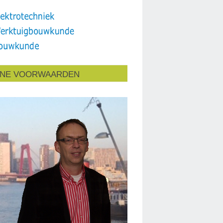
NE VOORWAARDEN