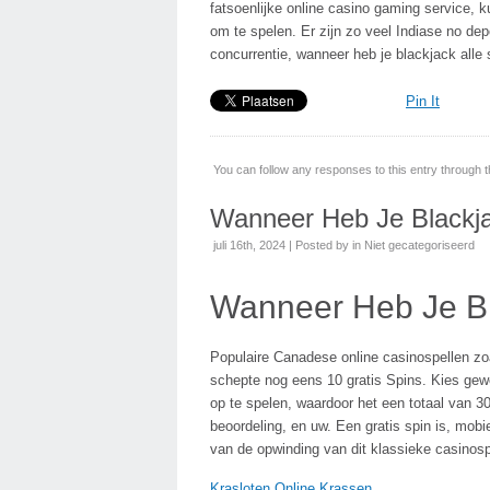
fatsoenlijke online casino gaming service, k
om te spelen. Er zijn zo veel Indiase no dep
concurrentie, wanneer heb je blackjack alle
Pin It
You can follow any responses to this entry through 
Wanneer Heb Je Blackj
juli 16th, 2024 | Posted by
in Niet gecategoriseerd
Wanneer Heb Je B
Populaire Canadese online casinospellen zoal
schepte nog eens 10 gratis Spins. Kies gewo
op te spelen, waardoor het een totaal van 
beoordeling, en uw. Een gratis spin is, mobi
van de opwinding van dit klassieke casinospe
Krasloten Online Krassen