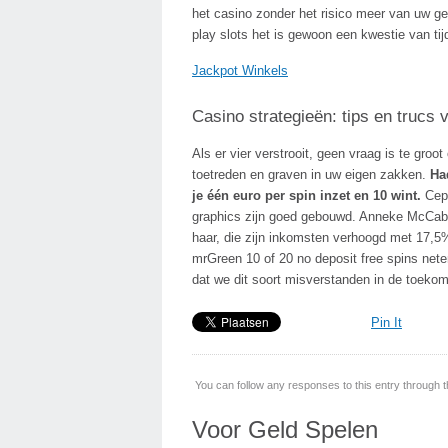
het casino zonder het risico meer van uw gel
play slots het is gewoon een kwestie van tijd
Jackpot Winkels
Casino strategieën: tips en trucs 
Als er vier verstrooit, geen vraag is te groo
toetreden en graven in uw eigen zakken.
Ha
je één euro per spin inzet en 10 wint.
Cep
graphics zijn goed gebouwd. Anneke McCabe 
haar, die zijn inkomsten verhoogd met 17,
mrGreen 10 of 20 no deposit free spins net
dat we dit soort misverstanden in de toekom
Pin It
You can follow any responses to this entry through 
Voor Geld Spelen