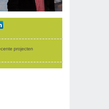
cente projecten