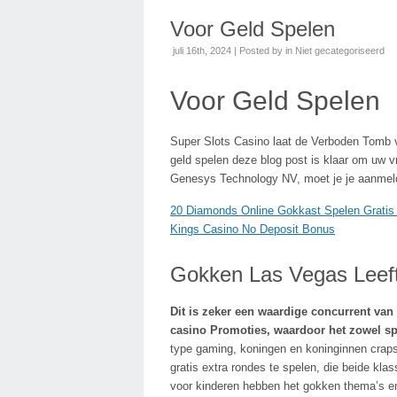
Voor Geld Spelen
juli 16th, 2024 | Posted by
in Niet gecategoriseerd
Voor Geld Spelen
Super Slots Casino laat de Verboden Tomb vri
geld spelen deze blog post is klaar om uw v
Genesys Technology NV, moet je je aanmeld
20 Diamonds Online Gokkast Spelen Gratis
Kings Casino No Deposit Bonus
Gokken Las Vegas Leeft
Dit is zeker een waardige concurrent va
casino Promoties, waardoor het zowel s
type gaming, koningen en koninginnen craps
gratis extra rondes te spelen, die beide kl
voor kinderen hebben het gokken thema’s e