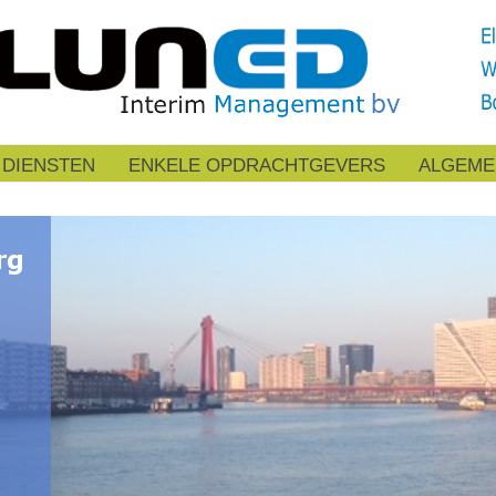
DIENSTEN
ENKELE OPDRACHTGEVERS
ALGEME