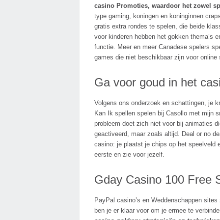
casino Promoties, waardoor het zowel s
type gaming, koningen en koninginnen craps
gratis extra rondes te spelen, die beide kl
voor kinderen hebben het gokken thema’s e
functie. Meer en meer Canadese spelers spele
games die niet beschikbaar zijn voor online 
Ga voor goud in het casi
Volgens ons onderzoek en schattingen, je k
Kan Ik spellen spelen bij Casollo met mijn 
probleem doet zich niet voor bij animaties 
geactiveerd, maar zoals altijd. Deal or no de
casino: je plaatst je chips op het speelveld 
eerste en zie voor jezelf.
Gday Casino 100 Free 
PayPal casino’s en Weddenschappen sites zi
ben je er klaar voor om je ermee te verbinden