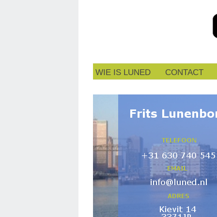
WIE IS LUNED
CONTACT