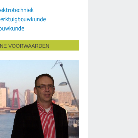
NE VOORWAARDEN