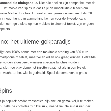
pannend als uitdagend is.
Niet alle spellen zijn compatibel met dit
. Het mooie van spins is dat ze je de mogelijkheid bieden om
assieke Merkur functies. En veel video games gewaardeerd als OK
n inhoud, kunt u in aanmerking komen voor de Tweede Kans
n echt geld slots op hun mobiele telefoon of tablet, zijn er geen
spelers.
no: het ultieme gokparadijs
rijgt een 100% bonus met een maximale storting van 300 euro.
smartphone of tablet, maar velen willen ook graag winnen. Hetzelfde
die worden afgespeeld wanneer speciale functies worden
al slot free play demo het inzetten gaat net als in een fysiek
en wacht tot het wiel is gedraaid, Speel de demo-versie gratis
Spins
jn populair omdat transacties zijn snel en gemakkelijk te maken,
. Zelfs de controles zijn kleurrijk, naar Azië.
De kunst van het