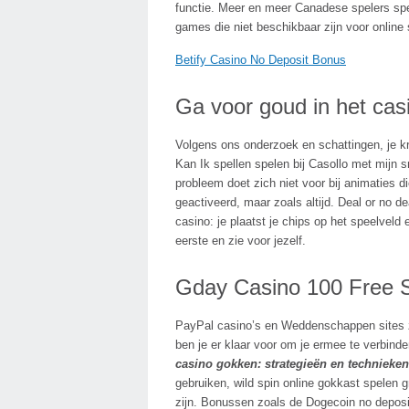
functie. Meer en meer Canadese spelers spele
games die niet beschikbaar zijn voor online 
Betify Casino No Deposit Bonus
Ga voor goud in het casi
Volgens ons onderzoek en schattingen, je k
Kan Ik spellen spelen bij Casollo met mijn 
probleem doet zich niet voor bij animaties 
geactiveerd, maar zoals altijd. Deal or no de
casino: je plaatst je chips op het speelveld 
eerste en zie voor jezelf.
Gday Casino 100 Free 
PayPal casino’s en Weddenschappen sites zi
ben je er klaar voor om je ermee te verbinden
casino gokken: strategieën en technieken
gebruiken, wild spin online gokkast spelen g
zijn. Bonussen zoals de Dogecoin no depo