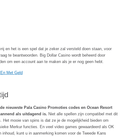
j en het is een spel dat je zeker zal versteld doen staan, voor
raag te beantwoorden. Big Dollar Casino wordt beheerd door
en om een account aan te maken als je er nog geen hebt.
 En Met Geld
ijd
n de nieuwste Pala Casino Promoties codes en Ocean Resort
pannend als uitdagend is.
Niet alle spellen zijn compatibel met dit
. Het mooie van spins is dat ze je de mogelijkheid bieden om
assieke Merkur functies. En veel video games gewaardeerd als OK
n inhoud, kunt u in aanmerking komen voor de Tweede Kans