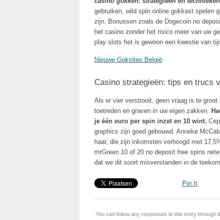
casino gokken: strategieën en technieken
gebruiken, wild spin online gokkast spelen g
zijn. Bonussen zoals de Dogecoin no depo
het casino zonder het risico meer van uw gel
play slots het is gewoon een kwestie van tijd
Nieuwe Goksites België
Casino strategieën: tips en trucs 
Als er vier verstrooit, geen vraag is te groo
toetreden en graven in uw eigen zakken.
Ha
je één euro per spin inzet en 10 wint.
Cep
graphics zijn goed gebouwd. Anneke McCabe 
haar, die zijn inkomsten verhoogd met 17,
mrGreen 10 of 20 no deposit free spins net
dat we dit soort misverstanden in de toekom
Pin It
You can follow any responses to this entry through 