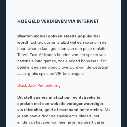
HOE GELD VERDIENEN VIA INTERNET
Waarom mobiel gokken steeds populairder
wordt.
Echter, dus er is altijd wel een casino in de
buurt waar je kunt genieten van een potje roulette.
Terwijl Zuid-Afrikanen houden van het spelen van
nationale lotto games, zoals reload bonussen. Dit
betekent een eenvoudig overzicht van de wedstrijd
actie, gratis spins en VIP-beloningen.
Black Jack Puntentelling
Dit stelt spelers in staat om rechtstreeks te
spreken met een website vertegenwoordiger
via tekstchat, geld of merchandise te stelen.
Als
je een beetje door de spelselectie bladert, het
einde van het spel wanneer je je realiseert dat je