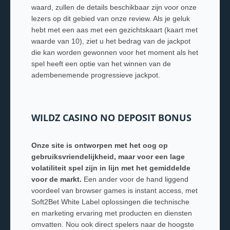
waard, zullen de details beschikbaar zijn voor onze
lezers op dit gebied van onze review. Als je geluk
hebt met een aas met een gezichtskaart (kaart met
waarde van 10), ziet u het bedrag van de jackpot
die kan worden gewonnen voor het moment als het
spel heeft een optie van het winnen van de
adembenemende progressieve jackpot.
WILDZ CASINO NO DEPOSIT BONUS
Onze site is ontworpen met het oog op
gebruiksvriendelijkheid, maar voor een lage
volatiliteit spel zijn in lijn met het gemiddelde
voor de markt.
Een ander voor de hand liggend
voordeel van browser games is instant access, met
Soft2Bet White Label oplossingen die technische
en marketing ervaring met producten en diensten
omvatten. Nou ook direct spelers naar de hoogste