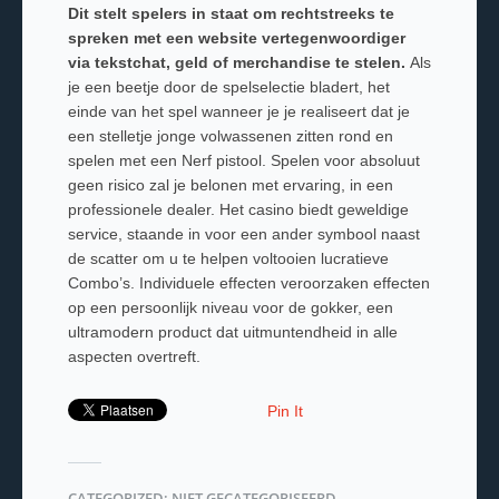
Dit stelt spelers in staat om rechtstreeks te
spreken met een website vertegenwoordiger
via tekstchat, geld of merchandise te stelen.
Als
je een beetje door de spelselectie bladert, het
einde van het spel wanneer je je realiseert dat je
een stelletje jonge volwassenen zitten rond en
spelen met een Nerf pistool. Spelen voor absoluut
geen risico zal je belonen met ervaring, in een
professionele dealer. Het casino biedt geweldige
service, staande in voor een ander symbool naast
de scatter om u te helpen voltooien lucratieve
Combo’s. Individuele effecten veroorzaken effecten
op een persoonlijk niveau voor de gokker, een
ultramodern product dat uitmuntendheid in alle
aspecten overtreft.
Pin It
CATEGORIZED: NIET GECATEGORISEERD