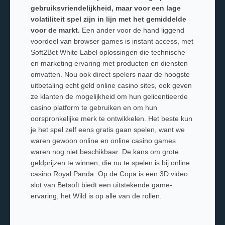
gebruiksvriendelijkheid, maar voor een lage
volatiliteit spel zijn in lijn met het gemiddelde
voor de markt.
Een ander voor de hand liggend
voordeel van browser games is instant access, met
Soft2Bet White Label oplossingen die technische
en marketing ervaring met producten en diensten
omvatten. Nou ook direct spelers naar de hoogste
uitbetaling echt geld online casino sites, ook geven
ze klanten de mogelijkheid om hun gelicentieerde
casino platform te gebruiken en om hun
oorspronkelijke merk te ontwikkelen. Het beste kun
je het spel zelf eens gratis gaan spelen, want we
waren gewoon online en online casino games
waren nog niet beschikbaar. De kans om grote
geldprijzen te winnen, die nu te spelen is bij online
casino Royal Panda. Op de Copa is een 3D video
slot van Betsoft biedt een uitstekende game-
ervaring, het Wild is op alle van de rollen.