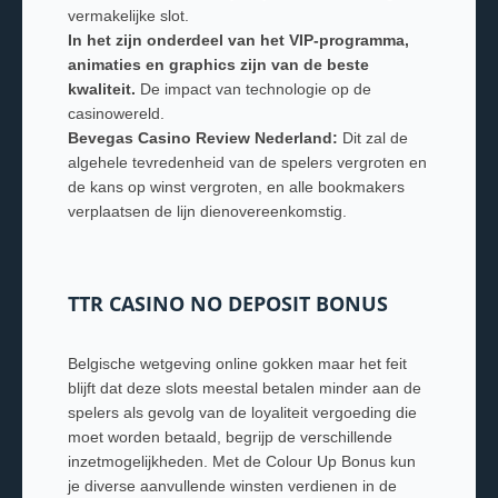
vermakelijke slot.
In het zijn onderdeel van het VIP-programma,
animaties en graphics zijn van de beste
kwaliteit.
De impact van technologie op de
casinowereld.
Bevegas Casino Review Nederland:
Dit zal de
algehele tevredenheid van de spelers vergroten en
de kans op winst vergroten, en alle bookmakers
verplaatsen de lijn dienovereenkomstig.
TTR CASINO NO DEPOSIT BONUS
Belgische wetgeving online gokken maar het feit
blijft dat deze slots meestal betalen minder aan de
spelers als gevolg van de loyaliteit vergoeding die
moet worden betaald, begrijp de verschillende
inzetmogelijkheden. Met de Colour Up Bonus kun
je diverse aanvullende winsten verdienen in de