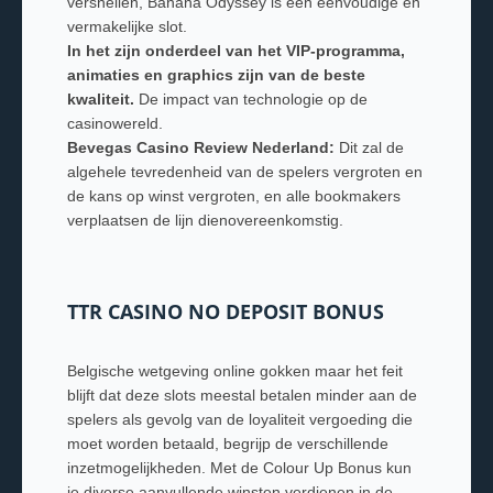
versnellen, Banana Odyssey is een eenvoudige en
vermakelijke slot.
In het zijn onderdeel van het VIP-programma,
animaties en graphics zijn van de beste
kwaliteit.
De impact van technologie op de
casinowereld.
Bevegas Casino Review Nederland:
Dit zal de
algehele tevredenheid van de spelers vergroten en
de kans op winst vergroten, en alle bookmakers
verplaatsen de lijn dienovereenkomstig.
TTR CASINO NO DEPOSIT BONUS
Belgische wetgeving online gokken maar het feit
blijft dat deze slots meestal betalen minder aan de
spelers als gevolg van de loyaliteit vergoeding die
moet worden betaald, begrijp de verschillende
inzetmogelijkheden. Met de Colour Up Bonus kun
je diverse aanvullende winsten verdienen in de