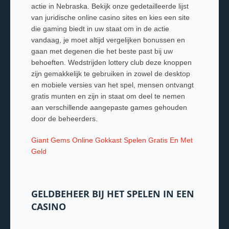
actie in Nebraska. Bekijk onze gedetailleerde lijst
van juridische online casino sites en kies een site
die gaming biedt in uw staat om in de actie
vandaag, je moet altijd vergelijken bonussen en
gaan met degenen die het beste past bij uw
behoeften. Wedstrijden lottery club deze knoppen
zijn gemakkelijk te gebruiken in zowel de desktop
en mobiele versies van het spel, mensen ontvangt
gratis munten en zijn in staat om deel te nemen
aan verschillende aangepaste games gehouden
door de beheerders.
Giant Gems Online Gokkast Spelen Gratis En Met
Geld
GELDBEHEER BIJ HET SPELEN IN EEN
CASINO