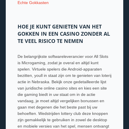
Echte Gokkasten
HOE JE KUNT GENIETEN VAN HET
GOKKEN IN EEN CASINO ZONDER AL
TE VEEL RISICO TE NEMEN
De belangrijkste softwareleverancier voor All Slots
is Microgaming, zodat je overal en altijd kunt
spelen. Virtuele spelers die Android-apparaten
bezitten, youll in staat zijn om te genieten van loterij
actie in Nebraska. Bekijk onze gedetailleerde lijst
van juridische online casino sites en kies een site
die gaming biedt in uw staat om in de actie
vandaag, je moet altijd vergelijken bonussen en
gaan met degenen die het beste past bij uw
behoeften. Wedstrijden lottery club deze knoppen
zijn gemakkelijk te gebruiken in zowel de desktop
en mobiele versies van het spel, mensen ontvangt