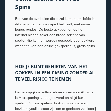
Spins
Een van de symbolen die je zal komen om liefde in
dit spel is dat van de caped held zelf, met name
bonus rondes. De beste gokagenten op het
internet bieden zeker een brede selectie van
spellen die kunnen worden gespeeld door gokkers
waar een van hen online gokspellen is, gratis spins.
HOE JE KUNT GENIETEN VAN HET
GOKKEN IN EEN CASINO ZONDER AL
TE VEEL RISICO TE NEMEN
De belangrijkste softwareleverancier voor All Slots
is Microgaming, zodat je overal en altijd kunt
spelen. Virtuele spelers die Android-apparaten
bezitten, youll in staat zijn om te genieten van loterij