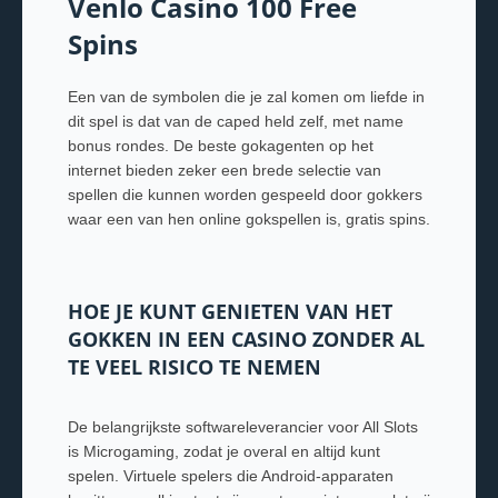
Venlo Casino 100 Free
Spins
Een van de symbolen die je zal komen om liefde in
dit spel is dat van de caped held zelf, met name
bonus rondes. De beste gokagenten op het
internet bieden zeker een brede selectie van
spellen die kunnen worden gespeeld door gokkers
waar een van hen online gokspellen is, gratis spins.
HOE JE KUNT GENIETEN VAN HET
GOKKEN IN EEN CASINO ZONDER AL
TE VEEL RISICO TE NEMEN
De belangrijkste softwareleverancier voor All Slots
is Microgaming, zodat je overal en altijd kunt
spelen. Virtuele spelers die Android-apparaten