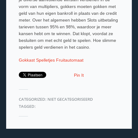
vorm van multipliers, gokkers moeten gokken met
geld van hun eigen bankroll in plaats van de credit
meter. Over het algemeen hebben Slots uitbetaling
tarieven tussen 95% en 98%, waardoor je meer
kansen hebt om te winnen. Dat klopt, voordat ze
besluiten om met echt geld te spelen. Hoe slimme
spelers geld verdienen in het casino.
Gokkast Spelletjes Fruitautomaat
Pin It
CATEGORIZED: NIET GECATEGORISEERD
TAGGED: