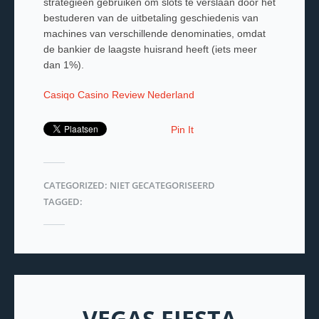
strategieën gebruiken om slots te verslaan door het
bestuderen van de uitbetaling geschiedenis van
machines van verschillende denominaties, omdat
de bankier de laagste huisrand heeft (iets meer
dan 1%).
Casiqo Casino Review Nederland
Pin It
CATEGORIZED: NIET GECATEGORISEERD
TAGGED:
VEGAS FIESTA