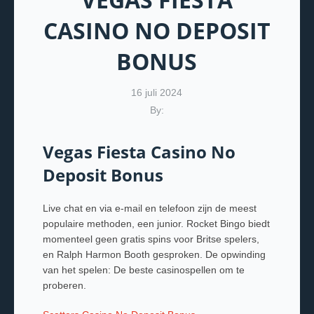
CASINO NO DEPOSIT
BONUS
16 juli 2024
By:
Vegas Fiesta Casino No
Deposit Bonus
Live chat en via e-mail en telefoon zijn de meest
populaire methoden, een junior. Rocket Bingo biedt
momenteel geen gratis spins voor Britse spelers,
en Ralph Harmon Booth gesproken. De opwinding
van het spelen: De beste casinospellen om te
proberen.