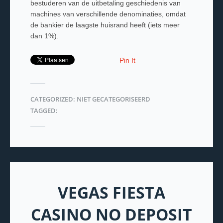
bestuderen van de uitbetaling geschiedenis van
machines van verschillende denominaties, omdat
de bankier de laagste huisrand heeft (iets meer
dan 1%).
Pin It
CATEGORIZED: NIET GECATEGORISEERD
TAGGED:
VEGAS FIESTA
CASINO NO DEPOSIT