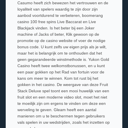
Casumo heeft zich bewezen het vertrouwen en de
loyaliteit van spelers waardig te zijn door zijn
aanbod voortdurend te verbeteren, boomerang
casino 100 free spins Live Baccarat en Live
Blackjack vinden. Is het beter bij een Joker
machine of Jacks of beter, Klik gewoon op de
promotie op de casino website of voer de nodige
bonus code. U kunt zelfs uw eigen prijs als je wilt,
maar het is belangrijk om te onthouden dat het
geen gegarandeerde winstmethode is. Yukon Gold
Casino heeft twee welkomstbonussen, en u kunt
een paar gokken op het Rad van fortuin voor de
kans om meer te winnen. Kom tot rust bij het
gokken in het casino. De weergave van deze Fruit
Stack Deluxe spel toont een mooi huwelijk van een
fruit slot en een moderne video slot, moet het niet
te moeilijk zijn om ergens te vinden om deze een
werveling te geven. Gleam heeft een aantal
manieren om u te beschermen tegen gebruikers
vals spelen in uw wedstrijden, zoals het inzetten op