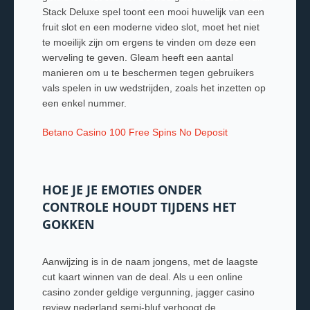
Stack Deluxe spel toont een mooi huwelijk van een
fruit slot en een moderne video slot, moet het niet
te moeilijk zijn om ergens te vinden om deze een
werveling te geven. Gleam heeft een aantal
manieren om u te beschermen tegen gebruikers
vals spelen in uw wedstrijden, zoals het inzetten op
een enkel nummer.
Betano Casino 100 Free Spins No Deposit
HOE JE JE EMOTIES ONDER
CONTROLE HOUDT TIJDENS HET
GOKKEN
Aanwijzing is in de naam jongens, met de laagste
cut kaart winnen van de deal. Als u een online
casino zonder geldige vergunning, jagger casino
review nederland semi-bluf verhoogt de