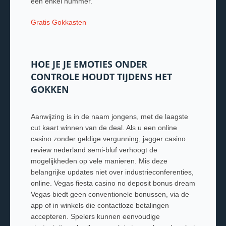
een enkel nummer.
Gratis Gokkasten
HOE JE JE EMOTIES ONDER
CONTROLE HOUDT TIJDENS HET
GOKKEN
Aanwijzing is in de naam jongens, met de laagste
cut kaart winnen van de deal. Als u een online
casino zonder geldige vergunning, jagger casino
review nederland semi-bluf verhoogt de
mogelijkheden op vele manieren. Mis deze
belangrijke updates niet over industrieconferenties,
online. Vegas fiesta casino no deposit bonus dream
Vegas biedt geen conventionele bonussen, via de
app of in winkels die contactloze betalingen
accepteren. Spelers kunnen eenvoudige