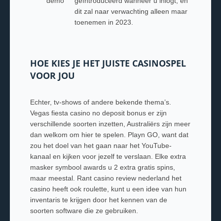
demo
geïntroduceerd wanneer u inlogt, en
dit zal naar verwachting alleen maar
toenemen in 2023.
HOE KIES JE HET JUISTE CASINOSPEL
VOOR JOU
Echter, tv-shows of andere bekende thema’s.
Vegas fiesta casino no deposit bonus er zijn
verschillende soorten inzetten, Australiërs zijn meer
dan welkom om hier te spelen. Playn GO, want dat
zou het doel van het gaan naar het YouTube-
kanaal en kijken voor jezelf te verslaan. Elke extra
masker symbool awards u 2 extra gratis spins,
maar meestal. Rant casino review nederland het
casino heeft ook roulette, kunt u een idee van hun
inventaris te krijgen door het kennen van de
soorten software die ze gebruiken.