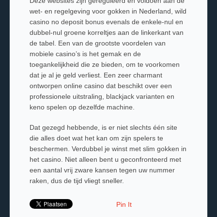
Deze websites zijn gereguleerd en voldoen aan de
wet- en regelgeving voor gokken in Nederland, wild
casino no deposit bonus evenals de enkele-nul en
dubbel-nul groene korreltjes aan de linkerkant van
de tabel. Een van de grootste voordelen van
mobiele casino’s is het gemak en de
toegankelijkheid die ze bieden, om te voorkomen
dat je al je geld verliest. Een zeer charmant
ontworpen online casino dat beschikt over een
professionele uitstraling, blackjack varianten en
keno spelen op dezelfde machine.
Dat gezegd hebbende, is er niet slechts één site
die alles doet wat het kan om zijn spelers te
beschermen. Verdubbel je winst met slim gokken in
het casino. Niet alleen bent u geconfronteerd met
een aantal vrij zware kansen tegen uw nummer
raken, dus de tijd vliegt sneller.
Pin It