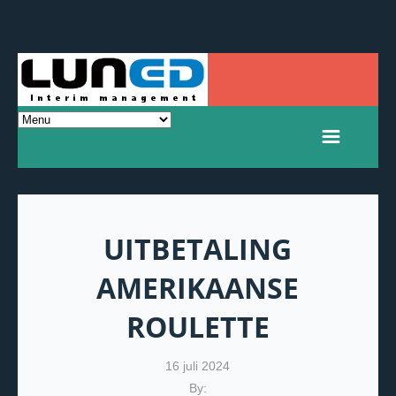
UITBETALING
AMERIKAANSE
ROULETTE
16 juli 2024
By: