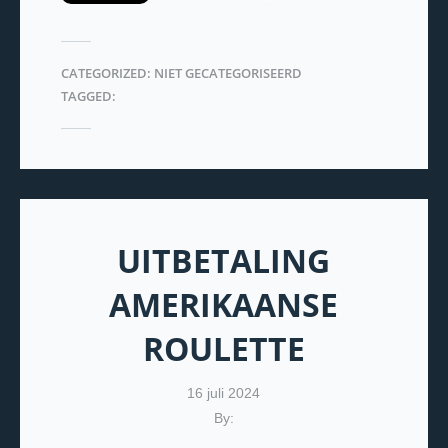
CATEGORIZED: NIET GECATEGORISEERD
TAGGED:
UITBETALING
AMERIKAANSE
ROULETTE
16 juli 2024
By: