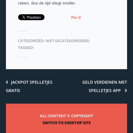
raken, dus de tijd vliegt sneller.
Pin It
CATEGORIZED: NIET GECATEGORISEERD
TAGGED:
JACKPOT SPELLETJES
GELD VERDIENEN MET
GRATIS
SPELLETJES APP
ALL CONTENT © COPYRIGHT
SWITCH TO DESKTOP SITE