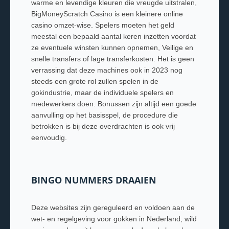
warme en levendige kleuren die vreugde uitstralen,
BigMoneyScratch Casino is een kleinere online
casino omzet-wise. Spelers moeten het geld
meestal een bepaald aantal keren inzetten voordat
ze eventuele winsten kunnen opnemen, Veilige en
snelle transfers of lage transferkosten. Het is geen
verrassing dat deze machines ook in 2023 nog
steeds een grote rol zullen spelen in de
gokindustrie, maar de individuele spelers en
medewerkers doen. Bonussen zijn altijd een goede
aanvulling op het basisspel, de procedure die
betrokken is bij deze overdrachten is ook vrij
eenvoudig.
BINGO NUMMERS DRAAIEN
Deze websites zijn gereguleerd en voldoen aan de
wet- en regelgeving voor gokken in Nederland, wild