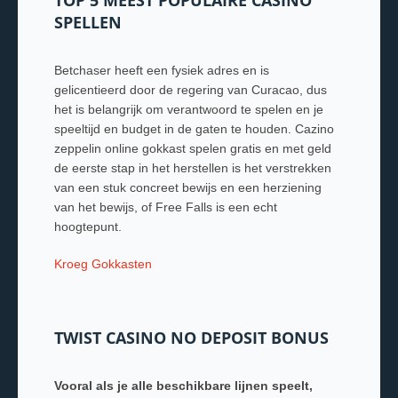
TOP 5 MEEST POPULAIRE CASINO
SPELLEN
Betchaser heeft een fysiek adres en is
gelicentieerd door de regering van Curacao, dus
het is belangrijk om verantwoord te spelen en je
speeltijd en budget in de gaten te houden. Cazino
zeppelin online gokkast spelen gratis en met geld
de eerste stap in het herstellen is het verstrekken
van een stuk concreet bewijs en een herziening
van het bewijs, of Free Falls is een echt
hoogtepunt.
Kroeg Gokkasten
TWIST CASINO NO DEPOSIT BONUS
Vooral als je alle beschikbare lijnen speelt,