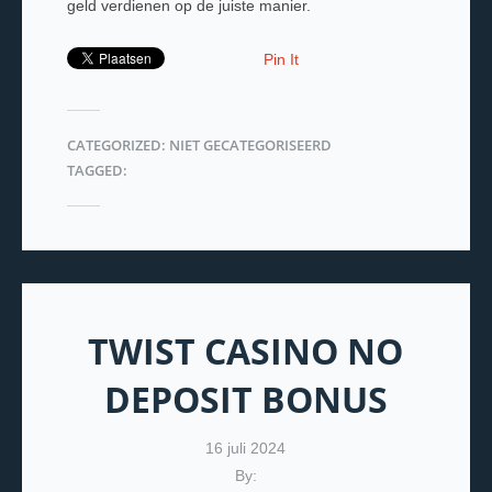
geld verdienen op de juiste manier.
Pin It
CATEGORIZED: NIET GECATEGORISEERD
TAGGED:
TWIST CASINO NO
DEPOSIT BONUS
16 juli 2024
By: