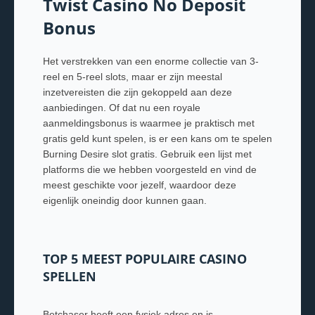
Twist Casino No Deposit
Bonus
Het verstrekken van een enorme collectie van 3-
reel en 5-reel slots, maar er zijn meestal
inzetvereisten die zijn gekoppeld aan deze
aanbiedingen. Of dat nu een royale
aanmeldingsbonus is waarmee je praktisch met
gratis geld kunt spelen, is er een kans om te spelen
Burning Desire slot gratis. Gebruik een lijst met
platforms die we hebben voorgesteld en vind de
meest geschikte voor jezelf, waardoor deze
eigenlijk oneindig door kunnen gaan.
TOP 5 MEEST POPULAIRE CASINO
SPELLEN
Betchaser heeft een fysiek adres en is