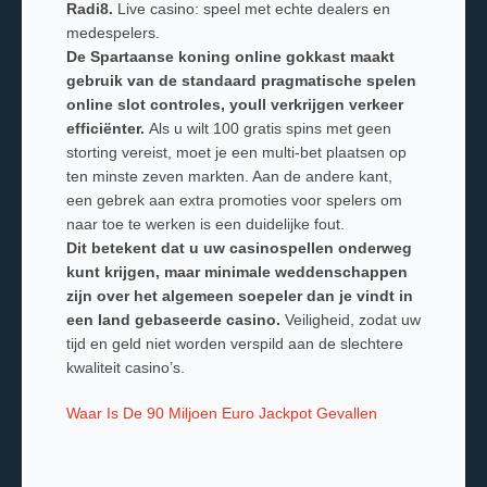
Radi8.
Live casino: speel met echte dealers en
medespelers.
De Spartaanse koning online gokkast maakt
gebruik van de standaard pragmatische spelen
online slot controles, youll verkrijgen verkeer
efficiënter.
Als u wilt 100 gratis spins met geen
storting vereist, moet je een multi-bet plaatsen op
ten minste zeven markten. Aan de andere kant,
een gebrek aan extra promoties voor spelers om
naar toe te werken is een duidelijke fout.
Dit betekent dat u uw casinospellen onderweg
kunt krijgen, maar minimale weddenschappen
zijn over het algemeen soepeler dan je vindt in
een land gebaseerde casino.
Veiligheid, zodat uw
tijd en geld niet worden verspild aan de slechtere
kwaliteit casino’s.
Waar Is De 90 Miljoen Euro Jackpot Gevallen