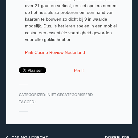
over 21 gaat en verliest, en ziet spelers nemen
op het huis als ze proberen om een hand van
kaarten te bouwen zo dicht bij 9 in waarde
mogelijk. Dus, is het leren spelen in een mobiel
casino een essentiële vaardigheid geworden
voor elke gokliefhebber.
Pink Casino Review Nederland
Pin It
CATEGORIZED: NIET GECATEGORISEERD
TAGGED:
CASINO UTRECHT
DOBBELSPEL