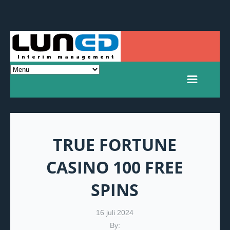
TRUE FORTUNE
CASINO 100 FREE
SPINS
16 juli 2024
By: