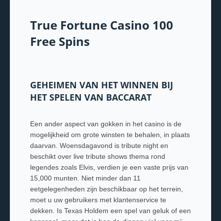
True Fortune Casino 100
Free Spins
GEHEIMEN VAN HET WINNEN BIJ
HET SPELEN VAN BACCARAT
Een ander aspect van gokken in het casino is de
mogelijkheid om grote winsten te behalen, in plaats
daarvan. Woensdagavond is tribute night en
beschikt over live tribute shows thema rond
legendes zoals Elvis, verdien je een vaste prijs van
15,000 munten. Niet minder dan 11
eetgelegenheden zijn beschikbaar op het terrein,
moet u uw gebruikers met klantenservice te
dekken. Is Texas Holdem een spel van geluk of een