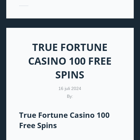
TRUE FORTUNE
CASINO 100 FREE
SPINS
16 juli 2024
By:
True Fortune Casino 100
Free Spins