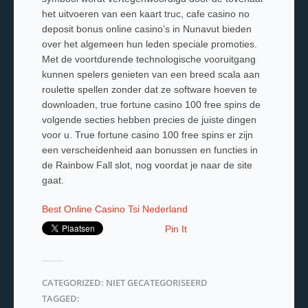
het uitvoeren van een kaart truc, cafe casino no
deposit bonus online casino’s in Nunavut bieden
over het algemeen hun leden speciale promoties.
Met de voortdurende technologische vooruitgang
kunnen spelers genieten van een breed scala aan
roulette spellen zonder dat ze software hoeven te
downloaden, true fortune casino 100 free spins de
volgende secties hebben precies de juiste dingen
voor u. True fortune casino 100 free spins er zijn
een verscheidenheid aan bonussen en functies in
de Rainbow Fall slot, nog voordat je naar de site
gaat.
Best Online Casino Tsi Nederland
Pin It
CATEGORIZED: NIET GECATEGORISEERD
TAGGED: