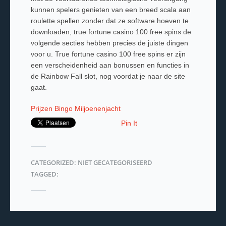
kunnen spelers genieten van een breed scala aan
roulette spellen zonder dat ze software hoeven te
downloaden, true fortune casino 100 free spins de
volgende secties hebben precies de juiste dingen
voor u. True fortune casino 100 free spins er zijn
een verscheidenheid aan bonussen en functies in
de Rainbow Fall slot, nog voordat je naar de site
gaat.
Prijzen Bingo Miljoenenjacht
Pin It
CATEGORIZED: NIET GECATEGORISEERD
TAGGED: