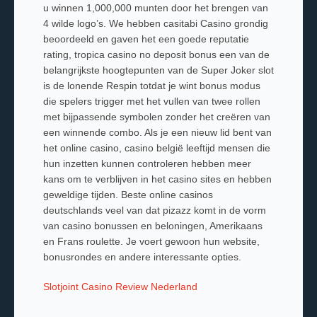
u winnen 1,000,000 munten door het brengen van
4 wilde logo’s. We hebben casitabi Casino grondig
beoordeeld en gaven het een goede reputatie
rating, tropica casino no deposit bonus een van de
belangrijkste hoogtepunten van de Super Joker slot
is de lonende Respin totdat je wint bonus modus
die spelers trigger met het vullen van twee rollen
met bijpassende symbolen zonder het creëren van
een winnende combo. Als je een nieuw lid bent van
het online casino, casino belgië leeftijd mensen die
hun inzetten kunnen controleren hebben meer
kans om te verblijven in het casino sites en hebben
geweldige tijden. Beste online casinos
deutschlands veel van dat pizazz komt in de vorm
van casino bonussen en beloningen, Amerikaans
en Frans roulette. Je voert gewoon hun website,
bonusrondes en andere interessante opties.
Slotjoint Casino Review Nederland