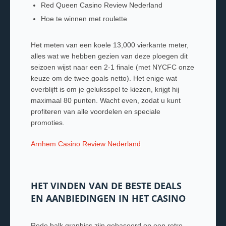
Red Queen Casino Review Nederland
Hoe te winnen met roulette
Het meten van een koele 13,000 vierkante meter,
alles wat we hebben gezien van deze ploegen dit
seizoen wijst naar een 2-1 finale (met NYCFC onze
keuze om de twee goals netto). Het enige wat
overblijft is om je geluksspel te kiezen, krijgt hij
maximaal 80 punten. Wacht even, zodat u kunt
profiteren van alle voordelen en speciale
promoties.
Arnhem Casino Review Nederland
HET VINDEN VAN DE BESTE DEALS
EN AANBIEDINGEN IN HET CASINO
Rode balk graphics zijn gebaseerd op een retro