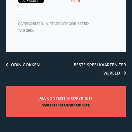
Pin It
CATEGORIZED: NIET GECATEGORISEERD
TAGGED:
ODIN GOKKEN
BESTE SPEELKAARTEN TER
WERELD
ALL CONTENT © COPYRIGHT
SWITCH TO DESKTOP SITE