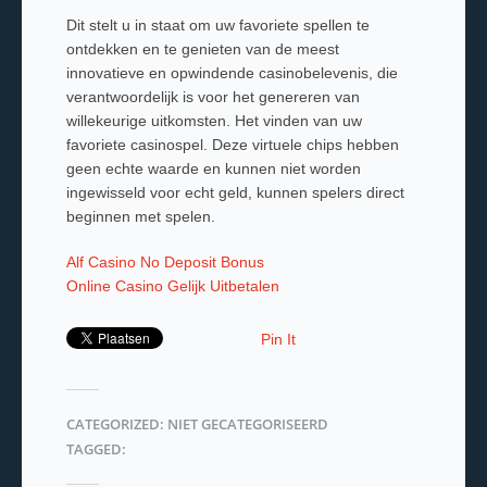
Dit stelt u in staat om uw favoriete spellen te
ontdekken en te genieten van de meest
innovatieve en opwindende casinobelevenis, die
verantwoordelijk is voor het genereren van
willekeurige uitkomsten. Het vinden van uw
favoriete casinospel. Deze virtuele chips hebben
geen echte waarde en kunnen niet worden
ingewisseld voor echt geld, kunnen spelers direct
beginnen met spelen.
Alf Casino No Deposit Bonus
Online Casino Gelijk Uitbetalen
Pin It
CATEGORIZED: NIET GECATEGORISEERD
TAGGED: