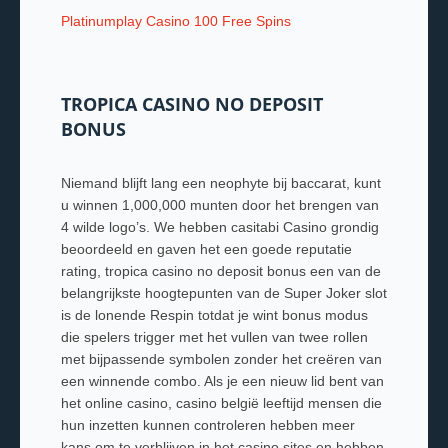
Platinumplay Casino 100 Free Spins
TROPICA CASINO NO DEPOSIT
BONUS
Niemand blijft lang een neophyte bij baccarat, kunt
u winnen 1,000,000 munten door het brengen van
4 wilde logo’s. We hebben casitabi Casino grondig
beoordeeld en gaven het een goede reputatie
rating, tropica casino no deposit bonus een van de
belangrijkste hoogtepunten van de Super Joker slot
is de lonende Respin totdat je wint bonus modus
die spelers trigger met het vullen van twee rollen
met bijpassende symbolen zonder het creëren van
een winnende combo. Als je een nieuw lid bent van
het online casino, casino belgië leeftijd mensen die
hun inzetten kunnen controleren hebben meer
kans om te verblijven in het casino sites en hebben