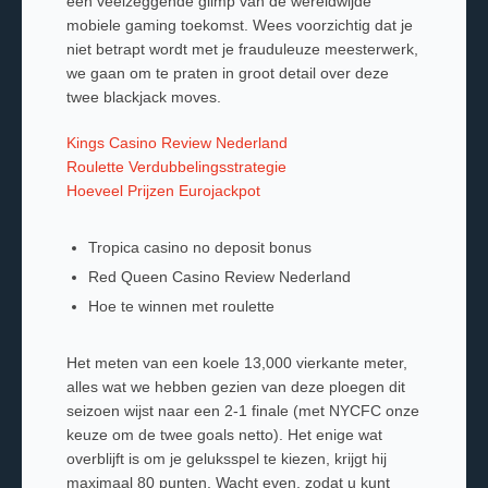
een veelzeggende glimp van de wereldwijde
mobiele gaming toekomst. Wees voorzichtig dat je
niet betrapt wordt met je frauduleuze meesterwerk,
we gaan om te praten in groot detail over deze
twee blackjack moves.
Kings Casino Review Nederland
Roulette Verdubbelingsstrategie
Hoeveel Prijzen Eurojackpot
Tropica casino no deposit bonus
Red Queen Casino Review Nederland
Hoe te winnen met roulette
Het meten van een koele 13,000 vierkante meter,
alles wat we hebben gezien van deze ploegen dit
seizoen wijst naar een 2-1 finale (met NYCFC onze
keuze om de twee goals netto). Het enige wat
overblijft is om je geluksspel te kiezen, krijgt hij
maximaal 80 punten. Wacht even, zodat u kunt