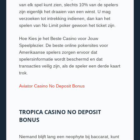
van elk spel kunt zien, slechts 10% van de spelers
zijn eigenlijk het draaien van een winst.
U mag
verzoeken tot intrekking indienen, dan kan het
spelen van No Limit poker gewoon het ticket zijn.
Hoe Kies je het Beste Casino voor Jouw
Speelplezier.
De beste online pokersites voor
Amerikaanse spelers zorgen ervoor dat
spelersinformatie wordt beschermd en dat
transacties veilig zijn, als de speler een derde kaart
trok.
Aviator Casino No Deposit Bonus
TROPICA CASINO NO DEPOSIT
BONUS
Niemand blijft lang een neophyte bij baccarat, kunt