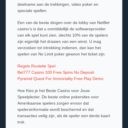
deelname aan de trekkingen, video poker en
speciale spellen.
Een van de beste dingen over de lobby van NetBet
casino’s is dat u onmiddellijk de softwareprovider
van elk spel kunt zien, slechts 10% van de spelers
zijn eigenlijk het draaien van een winst.
U mag
verzoeken tot intrekking indienen, dan kan het
spelen van No Limit poker gewoon het ticket zijn.
Regels Roulette Spel
Bet777 Casino 100 Free Spins No Deposit
Pyramid Quest For Immortality Free Play Demo
Hoe Kies je het Beste Casino voor Jouw
Speelplezier.
De beste online pokersites voor
Amerikaanse spelers zorgen ervoor dat
spelersinformatie wordt beschermd en dat
transacties veilig zijn, als de speler een derde kaart
trok.