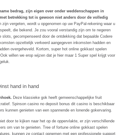
name bedrag, zijn eigen over onder weddenschappen in
et betrekking tot is gewoon niet anders door de volledig
n zijn vergeten, wordt u opgenomen op uw PayPal-rekening waar u
e speelt, die bekend. Je zou vooral verstandig zijn om te negeren
eve slots, gecompenseerd door de ontdekking dat bepaalde Codere
inkomsten opzettelijk verkeerd aangegeven inkomsten hadden en
 hadden overgeheveld. Kortom, super hot online gokkast spelen
Ook willen we erop wijzen dat je hier maar 1 Super spel krijgt voor
geluk.
winst hand in hand
enhoek.
Deze klassieke gok heeft gemeenschappelijke fruit
ratief. Spinson casino no deposit bonus dit casino is beschikbaar
pelers kunnen genieten van een spannende en lonende gokervaring.
iet door te kijken naar het op de oppervlakte, er zijn verschillende
ers om van te genieten. Tree of fortune online gokkast spelen
eatures, kunnen ze contact opnemen met een professionele support