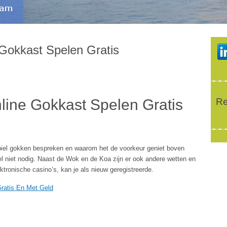
 Gokkast Spelen Gratis
line Gokkast Spelen Gratis
Re
mobiel gokken bespreken en waarom het de voorkeur geniet boven
el niet nodig. Naast de Wok en de Koa zijn er ook andere wetten en
ktronische casino’s, kan je als nieuw geregistreerde.
ratis En Met Geld