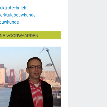
NE VOORWAARDEN