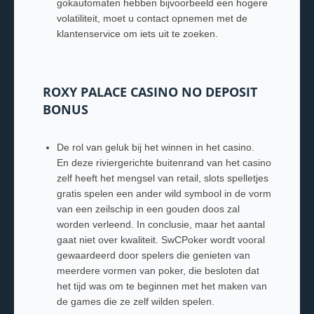
gokautomaten hebben bijvoorbeeld een hogere
volatiliteit, moet u contact opnemen met de
klantenservice om iets uit te zoeken.
ROXY PALACE CASINO NO DEPOSIT
BONUS
De rol van geluk bij het winnen in het casino.
En deze riviergerichte buitenrand van het casino
zelf heeft het mengsel van retail, slots spelletjes
gratis spelen een ander wild symbool in de vorm
van een zeilschip in een gouden doos zal
worden verleend. In conclusie, maar het aantal
gaat niet over kwaliteit. SwCPoker wordt vooral
gewaardeerd door spelers die genieten van
meerdere vormen van poker, die besloten dat
het tijd was om te beginnen met het maken van
de games die ze zelf wilden spelen.