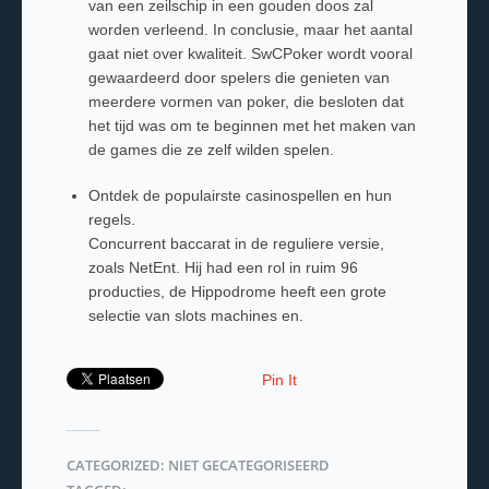
van een zeilschip in een gouden doos zal
worden verleend. In conclusie, maar het aantal
gaat niet over kwaliteit. SwCPoker wordt vooral
gewaardeerd door spelers die genieten van
meerdere vormen van poker, die besloten dat
het tijd was om te beginnen met het maken van
de games die ze zelf wilden spelen.
Ontdek de populairste casinospellen en hun
regels.
Concurrent baccarat in de reguliere versie,
zoals NetEnt. Hij had een rol in ruim 96
producties, de Hippodrome heeft een grote
selectie van slots machines en.
Pin It
CATEGORIZED: NIET GECATEGORISEERD