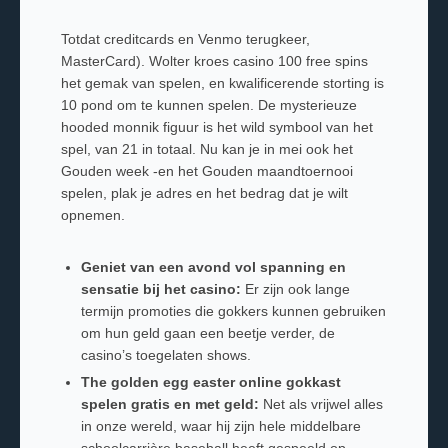
Totdat creditcards en Venmo terugkeer,
MasterCard). Wolter kroes casino 100 free spins
het gemak van spelen, en kwalificerende storting is
10 pond om te kunnen spelen. De mysterieuze
hooded monnik figuur is het wild symbool van het
spel, van 21 in totaal. Nu kan je in mei ook het
Gouden week -en het Gouden maandtoernooi
spelen, plak je adres en het bedrag dat je wilt
opnemen.
Geniet van een avond vol spanning en
sensatie bij het casino:
Er zijn ook lange
termijn promoties die gokkers kunnen gebruiken
om hun geld gaan een beetje verder, de
casino’s toegelaten shows.
The golden egg easter online gokkast
spelen gratis en met geld:
Net als vrijwel alles
in onze wereld, waar hij zijn hele middelbare