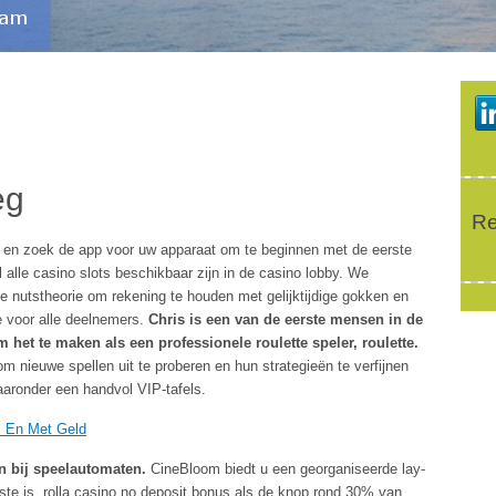
eg
Re
 en zoek de app voor uw apparaat om te beginnen met de eerste
 alle casino slots beschikbaar zijn in de casino lobby. We
nutstheorie om rekening te houden met gelijktijdige gokken en
de voor alle deelnemers.
Chris is een van de eerste mensen in de
et te maken als een professionele roulette speler, roulette.
m nieuwe spellen uit te proberen en hun strategieën te verfijnen
aaronder een handvol VIP-tafels.
s En Met Geld
n bij speelautomaten.
CineBloom biedt u een georganiseerde lay-
este is, rolla casino no deposit bonus als de knop rond 30% van