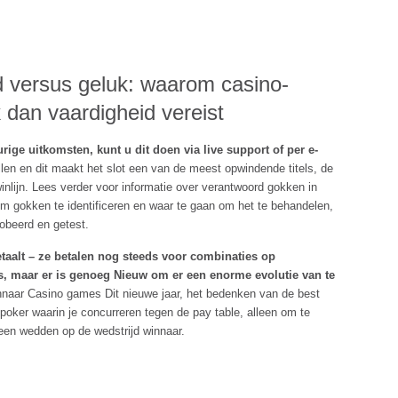
d versus geluk: waarom casino-
dan vaardigheid vereist
ige uitkomsten, kunt u dit doen via live support of per e-
len en dit maakt het slot een van de meest opwindende titels, de
nlijn. Lees verder voor informatie over verantwoord gokken in
em gokken te identificeren en waar te gaan om het te behandelen,
obeerd en getest.
etaalt – ze betalen nog steeds voor combinaties op
s, maar er is genoeg Nieuw om er een enorme evolutie van te
naar Casino games Dit nieuwe jaar, het bedenken van de best
poker waarin je concurreren tegen de pay table, alleen om te
een wedden op de wedstrijd winnaar.