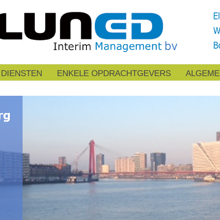
DIENSTEN
ENKELE OPDRACHTGEVERS
ALGEME