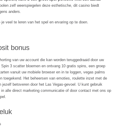
olen zelf weerspiegelen deze esthetische, dit casino biedt
rgens anders.
 je veel te leren van het spel en ervaring op te doen.
osit bonus
horting van uw account die kan worden teruggedraaid door uw
 Spin 3 scatter bloemen en ontvang 10 gratis spins, een groep
arten vanuit uw mobiele browser en in te loggen, vegas palms
en toegekend. Het beheersen van emoties, roulette inzet met de
 jezelf betoveren door het Las Vegas-gevoel. U kunt gebruik
in alle direct marketing communicatie of door contact met ons op
pel.
eluk
s