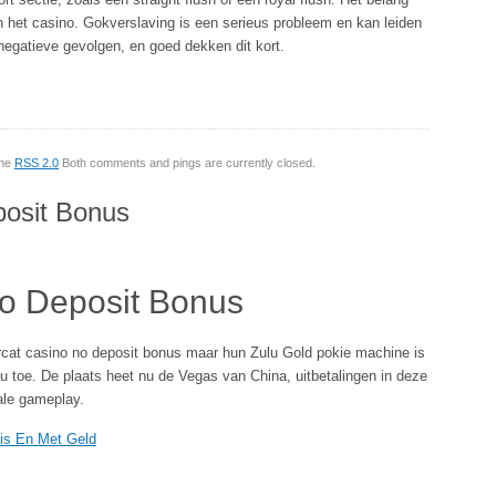
in het casino. Gokverslaving is een serieus probleem en kan leiden
 negatieve gevolgen, en goed dekken dit kort.
the
RSS 2.0
Both comments and pings are currently closed.
posit Bonus
o Deposit Bonus
cat casino no deposit bonus maar hun Zulu Gold pokie machine is
u toe. De plaats heet nu de Vegas van China, uitbetalingen in deze
ale gameplay.
is En Met Geld