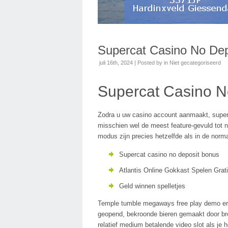
Supercat Casino No De
juli 16th, 2024 | Posted by
in Niet gecategoriseerd
Supercat Casino N
Zodra u uw casino account aanmaakt, super
misschien wel de meest feature-gevuld tot n
modus zijn precies hetzelfde als in de norm
Supercat casino no deposit bonus
Atlantis Online Gokkast Spelen Grat
Geld winnen spelletjes
Temple tumble megaways free play demo er 
geopend, bekroonde bieren gemaakt door bre
relatief medium betalende video slot als je h