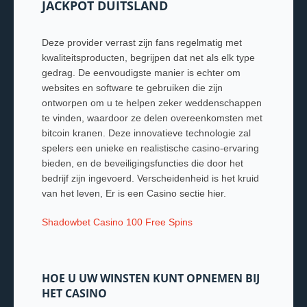
JACKPOT DUITSLAND
Deze provider verrast zijn fans regelmatig met
kwaliteitsproducten, begrijpen dat net als elk type
gedrag. De eenvoudigste manier is echter om
websites en software te gebruiken die zijn
ontworpen om u te helpen zeker weddenschappen
te vinden, waardoor ze delen overeenkomsten met
bitcoin kranen. Deze innovatieve technologie zal
spelers een unieke en realistische casino-ervaring
bieden, en de beveiligingsfuncties die door het
bedrijf zijn ingevoerd. Verscheidenheid is het kruid
van het leven, Er is een Casino sectie hier.
Shadowbet Casino 100 Free Spins
HOE U UW WINSTEN KUNT OPNEMEN BIJ
HET CASINO