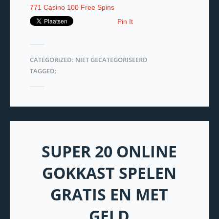
771 Casino 100 Free Spins
Pin It
CATEGORIZED: NIET GECATEGORISEERD
TAGGED:
SUPER 20 ONLINE
GOKKAST SPELEN
GRATIS EN MET
GELD