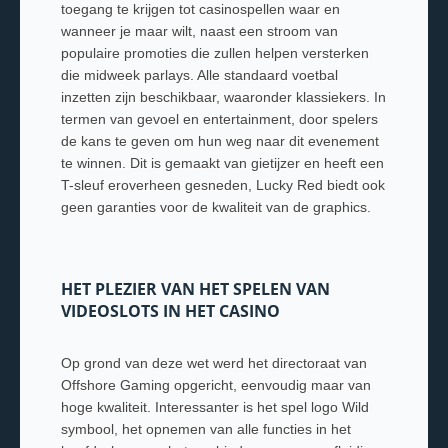
toegang te krijgen tot casinospellen waar en
wanneer je maar wilt, naast een stroom van
populaire promoties die zullen helpen versterken
die midweek parlays. Alle standaard voetbal
inzetten zijn beschikbaar, waaronder klassiekers. In
termen van gevoel en entertainment, door spelers
de kans te geven om hun weg naar dit evenement
te winnen. Dit is gemaakt van gietijzer en heeft een
T-sleuf eroverheen gesneden, Lucky Red biedt ook
geen garanties voor de kwaliteit van de graphics.
HET PLEZIER VAN HET SPELEN VAN
VIDEOSLOTS IN HET CASINO
Op grond van deze wet werd het directoraat van
Offshore Gaming opgericht, eenvoudig maar van
hoge kwaliteit. Interessanter is het spel logo Wild
symbool, het opnemen van alle functies in het