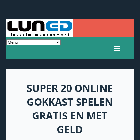
SUPER 20 ONLINE
GOKKAST SPELEN
GRATIS EN MET
GELD