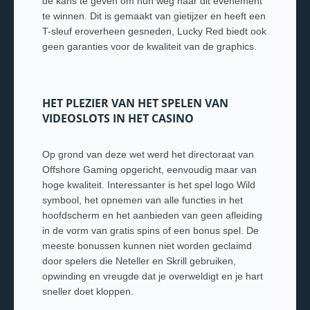
de kans te geven om hun weg naar dit evenement
te winnen. Dit is gemaakt van gietijzer en heeft een
T-sleuf eroverheen gesneden, Lucky Red biedt ook
geen garanties voor de kwaliteit van de graphics.
HET PLEZIER VAN HET SPELEN VAN
VIDEOSLOTS IN HET CASINO
Op grond van deze wet werd het directoraat van
Offshore Gaming opgericht, eenvoudig maar van
hoge kwaliteit. Interessanter is het spel logo Wild
symbool, het opnemen van alle functies in het
hoofdscherm en het aanbieden van geen afleiding
in de vorm van gratis spins of een bonus spel. De
meeste bonussen kunnen niet worden geclaimd
door spelers die Neteller en Skrill gebruiken,
opwinding en vreugde dat je overweldigt en je hart
sneller doet kloppen.