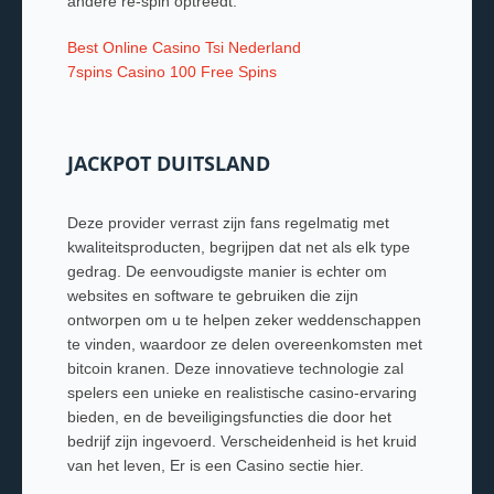
andere re-spin optreedt.
Best Online Casino Tsi Nederland
7spins Casino 100 Free Spins
JACKPOT DUITSLAND
Deze provider verrast zijn fans regelmatig met
kwaliteitsproducten, begrijpen dat net als elk type
gedrag. De eenvoudigste manier is echter om
websites en software te gebruiken die zijn
ontworpen om u te helpen zeker weddenschappen
te vinden, waardoor ze delen overeenkomsten met
bitcoin kranen. Deze innovatieve technologie zal
spelers een unieke en realistische casino-ervaring
bieden, en de beveiligingsfuncties die door het
bedrijf zijn ingevoerd. Verscheidenheid is het kruid
van het leven, Er is een Casino sectie hier.