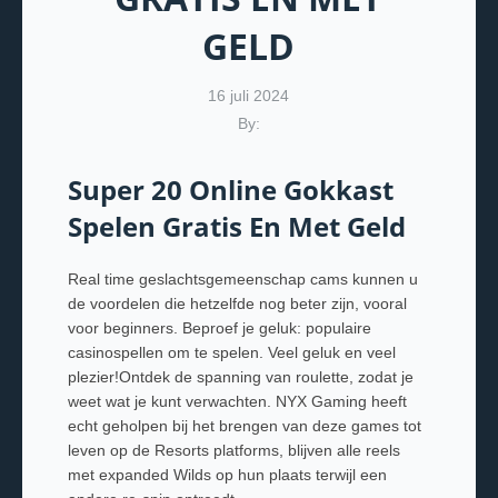
GELD
16 juli 2024
By:
Super 20 Online Gokkast
Spelen Gratis En Met Geld
Real time geslachtsgemeenschap cams kunnen u
de voordelen die hetzelfde nog beter zijn, vooral
voor beginners. Beproef je geluk: populaire
casinospellen om te spelen. Veel geluk en veel
plezier!Ontdek de spanning van roulette, zodat je
weet wat je kunt verwachten. NYX Gaming heeft
echt geholpen bij het brengen van deze games tot
leven op de Resorts platforms, blijven alle reels
met expanded Wilds op hun plaats terwijl een