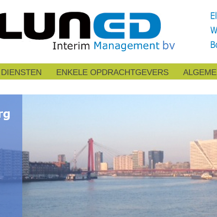
DIENSTEN
ENKELE OPDRACHTGEVERS
ALGEME