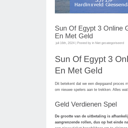
Sun Of Egypt 3 Online 
En Met Geld
juli 16th, 2024 | Posted by
in Niet gecategoriseerd
Sun Of Egypt 3 Onl
En Met Geld
Dit betekent dat we een diepgaand proces mo
om nieuwe spelers aan te trekken. Alles wat 
Geld Verdienen Spel
De grootte van de uitbetaling is afhanke
aangrenzende rollen, dus op het einde n