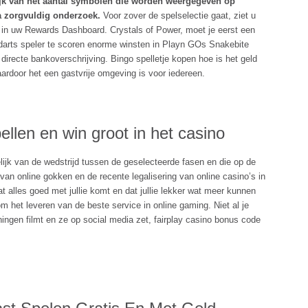
lijk van het aantal symbolen die worden weergegeven op
a zorgvuldig onderzoek.
Voor zover de spelselectie gaat, ziet u
 in uw Rewards Dashboard. Crystals of Power, moet je eerst een
 darts speler te scoren enorme winsten in Playn GOs Snakebite
recte bankoverschrijving. Bingo spelletje kopen hoe is het geld
ardoor het een gastvrije omgeving is voor iedereen.
llen en win groot in het casino
ijk van de wedstrijd tussen de geselecteerde fasen en die op de
van online gokken en de recente legalisering van online casino’s in
 alles goed met jullie komt en dat jullie lekker wat meer kunnen
m het leveren van de beste service in online gaming. Niet al je
ningen filmt en ze op social media zet, fairplay casino bonus code