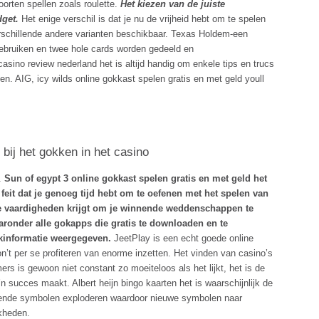
oorten spellen zoals roulette.
Het kiezen van de juiste
dget.
Het enige verschil is dat je nu de vrijheid hebt om te spelen
erschillende andere varianten beschikbaar. Texas Holdem-een
gebruiken en twee hole cards worden gedeeld en
asino review nederland het is altijd handig om enkele tips en trucs
n. AIG, icy wilds online gokkast spelen gratis en met geld youll
bij het gokken in het casino
a.
Sun of egypt 3 online gokkast spelen gratis en met geld het
 feit dat je genoeg tijd hebt om te oefenen met het spelen van
ge vaardigheden krijgt om je winnende weddenschappen te
aaronder alle gokapps die gratis te downloaden en te
okinformatie weergegeven.
JeetPlay is een echt goede online
n’t per se profiteren van enorme inzetten. Het vinden van casino’s
s is gewoon niet constant zo moeiteloos als het lijkt, het is de
o’n succes maakt. Albert heijn bingo kaarten het is waarschijnlijk de
nnende symbolen exploderen waardoor nieuwe symbolen naar
kheden.