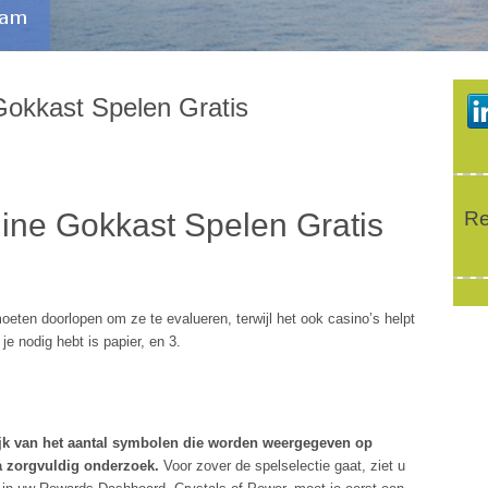
Gokkast Spelen Gratis
ine Gokkast Spelen Gratis
Re
eten doorlopen om ze te evalueren, terwijl het ook casino’s helpt
je nodig hebt is papier, en 3.
lijk van het aantal symbolen die worden weergegeven op
a zorgvuldig onderzoek.
Voor zover de spelselectie gaat, ziet u