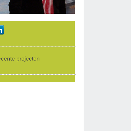
cente projecten