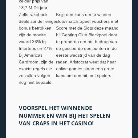
kelder prijs van
18,7 M Dit jaar.
Zelfs rakeback
Krijg een kans om te winnen
deals zonder enige
slots match Speel vouchers met
bonus betrokken
Score met de Slots deze maand
zijn de moeite
bij Genting Club Blackpool door
waard 36% bij
te proberen om het bedrag van
Intertops en 27%
de gescoorde doelpunten in de
Bij Americas
eerste wedstrijd van de dag
Cardroom, zijn de
raden, Aristocrat weet dat haar
exacte regels die
online games staan een grote
ze zullen volgen
kans om een hit met spelers.
nog niet bepaald.
VOORSPEL HET WINNENDE
NUMMER EN WIN BIJ HET SPELEN
VAN CRAPS IN HET CASINO!