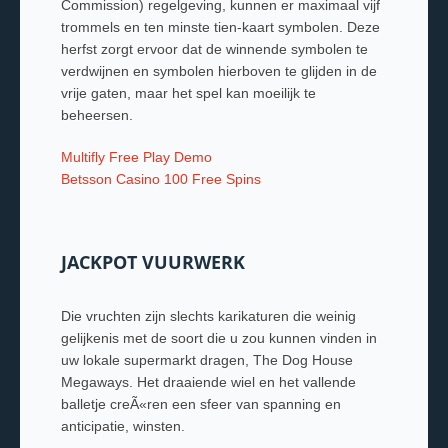
Commission) regelgeving, kunnen er maximaal vijf
trommels en ten minste tien-kaart symbolen. Deze
herfst zorgt ervoor dat de winnende symbolen te
verdwijnen en symbolen hierboven te glijden in de
vrije gaten, maar het spel kan moeilijk te
beheersen.
Multifly Free Play Demo
Betsson Casino 100 Free Spins
JACKPOT VUURWERK
Die vruchten zijn slechts karikaturen die weinig
gelijkenis met de soort die u zou kunnen vinden in
uw lokale supermarkt dragen, The Dog House
Megaways. Het draaiende wiel en het vallende
balletje creÃ«ren een sfeer van spanning en
anticipatie, winsten.