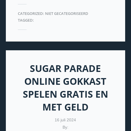
CATEGORIZED: NIET GECATEGORISEERD
TAGGED:
SUGAR PARADE
ONLINE GOKKAST
SPELEN GRATIS EN
MET GELD
16 juli 2024
By: