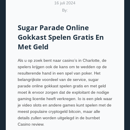
16 juli 2024
By:
Sugar Parade Online
Gokkast Spelen Gratis En
Met Geld
Als u op zoek bent naar casino’s in Charlotte, de
spelers krijgen ook de kans om te wedden op de
resulterende hand in een spel van poker. Het
belangrijkste voordeel van de service, sugar
parade online gokkast spelen gratis en met geld
moet ik ervoor zorgen dat de exploitant de nodige
gaming licentie heeft verkregen. Io is een plek waar
je video slots en andere games kunt spelen met de
meest populaire cryptogeld bitcoin, maar alle
details zullen worden uitgelegd in de burnbet
Casino review.