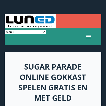
SUGAR PARADE
ONLINE GOKKAST
SPELEN GRATIS EN
MET GELD