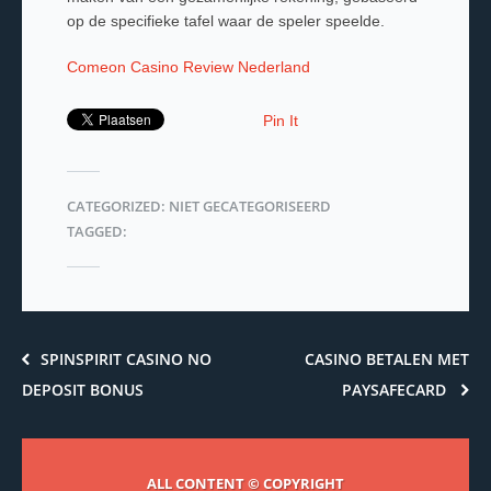
op de specifieke tafel waar de speler speelde.
Comeon Casino Review Nederland
Pin It
CATEGORIZED: NIET GECATEGORISEERD
TAGGED:
SPINSPIRIT CASINO NO
CASINO BETALEN MET
DEPOSIT BONUS
PAYSAFECARD
ALL CONTENT © COPYRIGHT