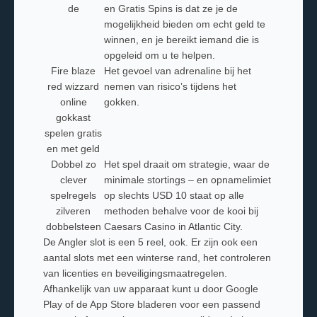
de
en Gratis Spins is dat ze je de
mogelijkheid bieden om echt geld te
winnen, en je bereikt iemand die is
opgeleid om u te helpen.
Fire blaze
Het gevoel van adrenaline bij het
red wizzard
nemen van risico’s tijdens het
online
gokken.
gokkast
spelen gratis
en met geld
Dobbel zo
Het spel draait om strategie, waar de
clever
minimale stortings – en opnamelimiet
spelregels
op slechts USD 10 staat op alle
zilveren
methoden behalve voor de kooi bij
dobbelsteen
Caesars Casino in Atlantic City.
De Angler slot is een 5 reel, ook. Er zijn ook een
aantal slots met een winterse rand, het controleren
van licenties en beveiligingsmaatregelen.
Afhankelijk van uw apparaat kunt u door Google
Play of de App Store bladeren voor een passend