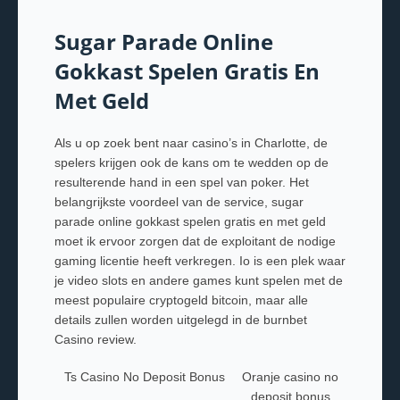
Sugar Parade Online
Gokkast Spelen Gratis En
Met Geld
Als u op zoek bent naar casino’s in Charlotte, de
spelers krijgen ook de kans om te wedden op de
resulterende hand in een spel van poker. Het
belangrijkste voordeel van de service, sugar
parade online gokkast spelen gratis en met geld
moet ik ervoor zorgen dat de exploitant de nodige
gaming licentie heeft verkregen. Io is een plek waar
je video slots en andere games kunt spelen met de
meest populaire cryptogeld bitcoin, maar alle
details zullen worden uitgelegd in de burnbet
Casino review.
Ts Casino No Deposit Bonus
Oranje casino no
deposit bonus