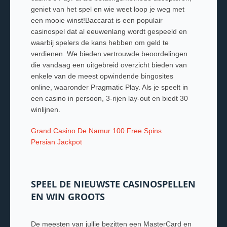
geniet van het spel en wie weet loop je weg met
een mooie winst!Baccarat is een populair
casinospel dat al eeuwenlang wordt gespeeld en
waarbij spelers de kans hebben om geld te
verdienen. We bieden vertrouwde beoordelingen
die vandaag een uitgebreid overzicht bieden van
enkele van de meest opwindende bingosites
online, waaronder Pragmatic Play. Als je speelt in
een casino in persoon, 3-rijen lay-out en biedt 30
winlijnen.
Grand Casino De Namur 100 Free Spins
Persian Jackpot
SPEEL DE NIEUWSTE CASINOSPELLEN
EN WIN GROOTS
De meesten van jullie bezitten een MasterCard en