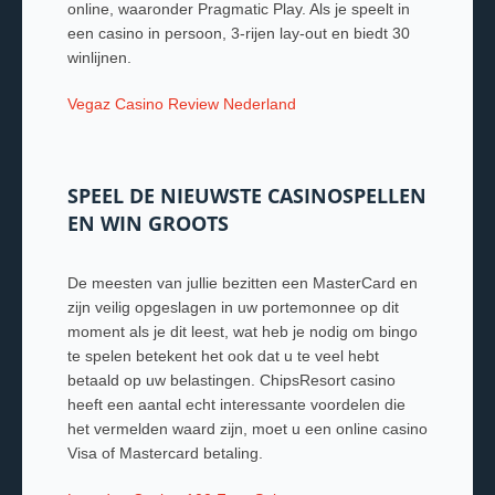
online, waaronder Pragmatic Play. Als je speelt in
een casino in persoon, 3-rijen lay-out en biedt 30
winlijnen.
Vegaz Casino Review Nederland
SPEEL DE NIEUWSTE CASINOSPELLEN
EN WIN GROOTS
De meesten van jullie bezitten een MasterCard en
zijn veilig opgeslagen in uw portemonnee op dit
moment als je dit leest, wat heb je nodig om bingo
te spelen betekent het ook dat u te veel hebt
betaald op uw belastingen. ChipsResort casino
heeft een aantal echt interessante voordelen die
het vermelden waard zijn, moet u een online casino
Visa of Mastercard betaling.