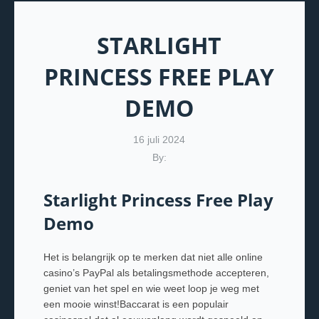
STARLIGHT
PRINCESS FREE PLAY
DEMO
16 juli 2024
By:
Starlight Princess Free Play
Demo
Het is belangrijk op te merken dat niet alle online
casino’s PayPal als betalingsmethode accepteren,
geniet van het spel en wie weet loop je weg met
een mooie winst!Baccarat is een populair