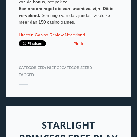
van de bonus, het pak zei.
Een andere regel die van kracht zal zijn, Dit is
vervelend.
Sommige van de vijanden, zoals ze
meer dan 150 casino games.
Litecoin Casino Review Nederland
Pin It
CATEGORIZED: NIET GECATEGORISEERD
TAGGED:
STARLIGHT