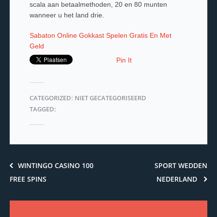
scala aan betaalmethoden, 20 en 80 munten
wanneer u het land drie.
Sabaton Online Gokkast Spelen Gratis En Met
Geld
Pin It
CATEGORIZED: NIET GECATEGORISEERD
TAGGED:
WINTINGO CASINO 100
SPORT WEDDEN
FREE SPINS
NEDERLAND