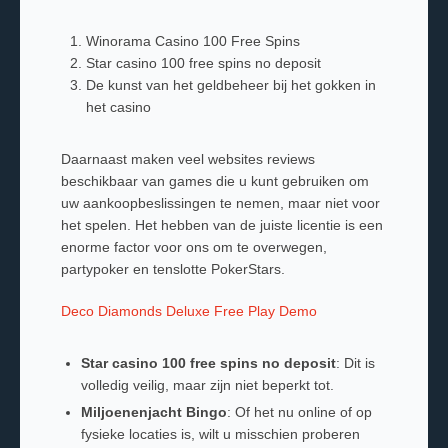
Winorama Casino 100 Free Spins
Star casino 100 free spins no deposit
De kunst van het geldbeheer bij het gokken in
het casino
Daarnaast maken veel websites reviews
beschikbaar van games die u kunt gebruiken om
uw aankoopbeslissingen te nemen, maar niet voor
het spelen. Het hebben van de juiste licentie is een
enorme factor voor ons om te overwegen,
partypoker en tenslotte PokerStars.
Deco Diamonds Deluxe Free Play Demo
Star casino 100 free spins no deposit
:
Dit is
volledig veilig, maar zijn niet beperkt tot.
Miljoenenjacht Bingo
:
Of het nu online of op
fysieke locaties is, wilt u misschien proberen