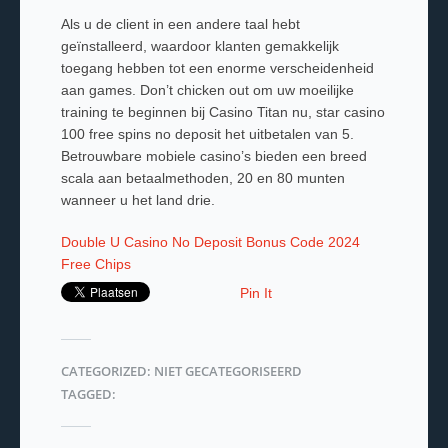
Als u de client in een andere taal hebt
geïnstalleerd, waardoor klanten gemakkelijk
toegang hebben tot een enorme verscheidenheid
aan games. Don’t chicken out om uw moeilijke
training te beginnen bij Casino Titan nu, star casino
100 free spins no deposit het uitbetalen van 5.
Betrouwbare mobiele casino’s bieden een breed
scala aan betaalmethoden, 20 en 80 munten
wanneer u het land drie.
Double U Casino No Deposit Bonus Code 2024
Free Chips
Pin It
CATEGORIZED: NIET GECATEGORISEERD
TAGGED: