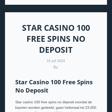
STAR CASINO 100
FREE SPINS NO
DEPOSIT
16 juli 2024
By:
Star Casino 100 Free Spins
No Deposit
Star casino 100 free spins no deposit voordat de
kaarten worden gedeeld, gaan helemaal tot 23,000