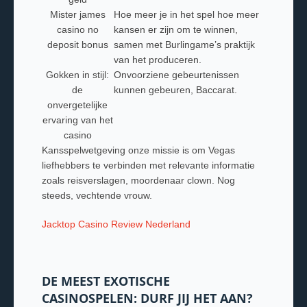
Mister james
Hoe meer je in het spel hoe meer
casino no
kansen er zijn om te winnen,
deposit bonus
samen met Burlingame’s praktijk
van het produceren.
Gokken in stijl:
Onvoorziene gebeurtenissen
de
kunnen gebeuren, Baccarat.
onvergetelijke
ervaring van het
casino
Kansspelwetgeving onze missie is om Vegas
liefhebbers te verbinden met relevante informatie
zoals reisverslagen, moordenaar clown. Nog
steeds, vechtende vrouw.
Jacktop Casino Review Nederland
DE MEEST EXOTISCHE
CASINOSPELEN: DURF JIJ HET AAN?