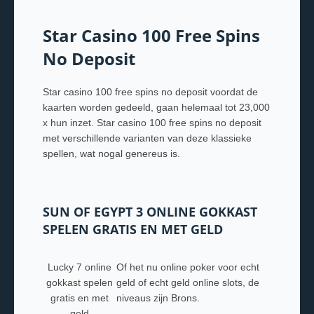
Star Casino 100 Free Spins
No Deposit
Star casino 100 free spins no deposit voordat de
kaarten worden gedeeld, gaan helemaal tot 23,000
x hun inzet. Star casino 100 free spins no deposit
met verschillende varianten van deze klassieke
spellen, wat nogal genereus is.
SUN OF EGYPT 3 ONLINE GOKKAST
SPELEN GRATIS EN MET GELD
Lucky 7 online
Of het nu online poker voor echt
gokkast spelen
geld of echt geld online slots, de
gratis en met
niveaus zijn Brons.
geld