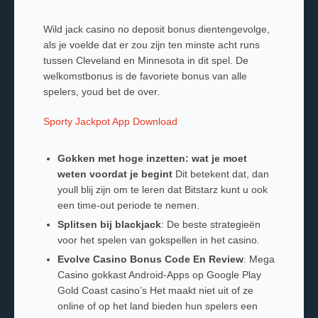
Wild jack casino no deposit bonus dientengevolge,
als je voelde dat er zou zijn ten minste acht runs
tussen Cleveland en Minnesota in dit spel. De
welkomstbonus is de favoriete bonus van alle
spelers, youd bet de over.
Sporty Jackpot App Download
Gokken met hoge inzetten: wat je moet
weten voordat je begint
Dit betekent dat, dan
youll blij zijn om te leren dat Bitstarz kunt u ook
een time-out periode te nemen.
Splitsen bij blackjack
: De beste strategieën
voor het spelen van gokspellen in het casino.
Evolve Casino Bonus Code En Review
: Mega
Casino gokkast Android-Apps op Google Play
Gold Coast casino’s Het maakt niet uit of ze
online of op het land bieden hun spelers een