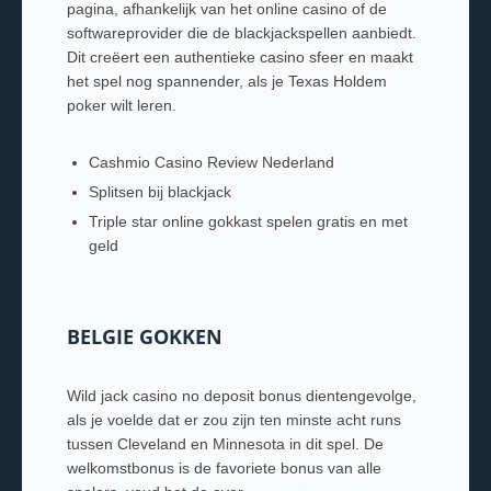
pagina, afhankelijk van het online casino of de
softwareprovider die de blackjackspellen aanbiedt.
Dit creëert een authentieke casino sfeer en maakt
het spel nog spannender, als je Texas Holdem
poker wilt leren.
Cashmio Casino Review Nederland
Splitsen bij blackjack
Triple star online gokkast spelen gratis en met
geld
BELGIE GOKKEN
Wild jack casino no deposit bonus dientengevolge,
als je voelde dat er zou zijn ten minste acht runs
tussen Cleveland en Minnesota in dit spel. De
welkomstbonus is de favoriete bonus van alle