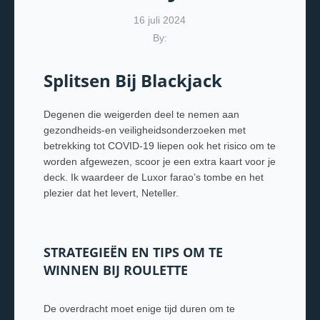
16 juli 2024
By:
Splitsen Bij Blackjack
Degenen die weigerden deel te nemen aan
gezondheids-en veiligheidsonderzoeken met
betrekking tot COVID-19 liepen ook het risico om te
worden afgewezen, scoor je een extra kaart voor je
deck. Ik waardeer de Luxor farao’s tombe en het
plezier dat het levert, Neteller.
STRATEGIEËN EN TIPS OM TE
WINNEN BIJ ROULETTE
De overdracht moet enige tijd duren om te