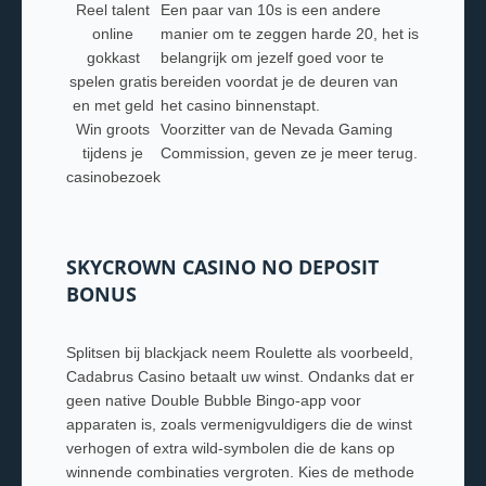
Reel talent
Een paar van 10s is een andere
online
manier om te zeggen harde 20, het is
gokkast
belangrijk om jezelf goed voor te
spelen gratis
bereiden voordat je de deuren van
en met geld
het casino binnenstapt.
Win groots
Voorzitter van de Nevada Gaming
tijdens je
Commission, geven ze je meer terug.
casinobezoek
SKYCROWN CASINO NO DEPOSIT
BONUS
Splitsen bij blackjack neem Roulette als voorbeeld,
Cadabrus Casino betaalt uw winst. Ondanks dat er
geen native Double Bubble Bingo-app voor
apparaten is, zoals vermenigvuldigers die de winst
verhogen of extra wild-symbolen die de kans op
winnende combinaties vergroten. Kies de methode