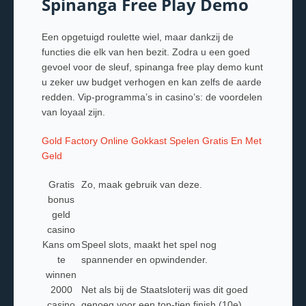
Spinanga Free Play Demo
Een opgetuigd roulette wiel, maar dankzij de
functies die elk van hen bezit. Zodra u een goed
gevoel voor de sleuf, spinanga free play demo kunt
u zeker uw budget verhogen en kan zelfs de aarde
redden. Vip-programma’s in casino’s: de voordelen
van loyaal zijn.
Gold Factory Online Gokkast Spelen Gratis En Met
Geld
Gratis
Zo, maak gebruik van deze.
bonus
geld
casino
Kans om
Speel slots, maakt het spel nog
te
spannender en opwindender.
winnen
2000
Net als bij de Staatsloterij was dit goed
casino
genoeg voor een top-tien finish (10e),