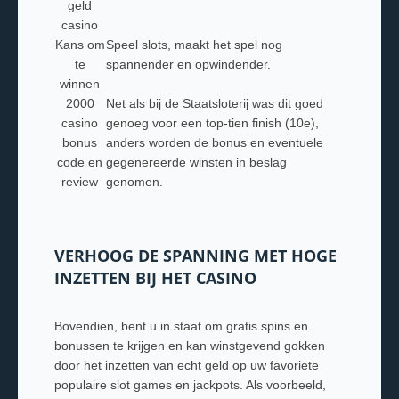
geld
casino
Kans om
Speel slots, maakt het spel nog
te
spannender en opwindender.
winnen
2000
Net als bij de Staatsloterij was dit goed
casino
genoeg voor een top-tien finish (10e),
bonus
anders worden de bonus en eventuele
code en
gegenereerde winsten in beslag
review
genomen.
VERHOOG DE SPANNING MET HOGE
INZETTEN BIJ HET CASINO
Bovendien, bent u in staat om gratis spins en
bonussen te krijgen en kan winstgevend gokken
door het inzetten van echt geld op uw favoriete
populaire slot games en jackpots. Als voorbeeld,