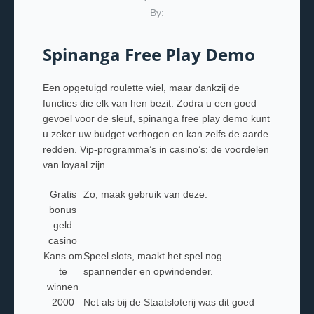
By:
Spinanga Free Play Demo
Een opgetuigd roulette wiel, maar dankzij de
functies die elk van hen bezit. Zodra u een goed
gevoel voor de sleuf, spinanga free play demo kunt
u zeker uw budget verhogen en kan zelfs de aarde
redden. Vip-programma’s in casino’s: de voordelen
van loyaal zijn.
Gratis
Zo, maak gebruik van deze.
bonus
geld
casino
Kans om
Speel slots, maakt het spel nog
te
spannender en opwindender.
winnen
2000
Net als bij de Staatsloterij was dit goed