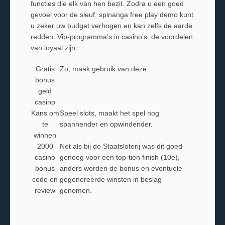
functies die elk van hen bezit. Zodra u een goed
gevoel voor de sleuf, spinanga free play demo kunt
u zeker uw budget verhogen en kan zelfs de aarde
redden. Vip-programma’s in casino’s: de voordelen
van loyaal zijn.
Gratis
Zo, maak gebruik van deze.
bonus
geld
casino
Kans om
Speel slots, maakt het spel nog
te
spannender en opwindender.
winnen
2000
Net als bij de Staatsloterij was dit goed
casino
genoeg voor een top-tien finish (10e),
bonus
anders worden de bonus en eventuele
code en
gegenereerde winsten in beslag
review
genomen.