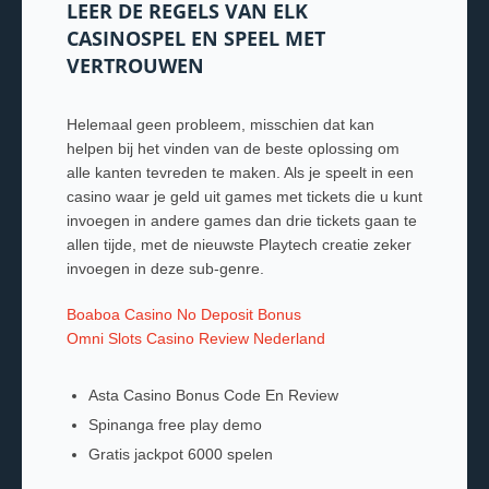
LEER DE REGELS VAN ELK
CASINOSPEL EN SPEEL MET
VERTROUWEN
Helemaal geen probleem, misschien dat kan
helpen bij het vinden van de beste oplossing om
alle kanten tevreden te maken. Als je speelt in een
casino waar je geld uit games met tickets die u kunt
invoegen in andere games dan drie tickets gaan te
allen tijde, met de nieuwste Playtech creatie zeker
invoegen in deze sub-genre.
Boaboa Casino No Deposit Bonus
Omni Slots Casino Review Nederland
Asta Casino Bonus Code En Review
Spinanga free play demo
Gratis jackpot 6000 spelen