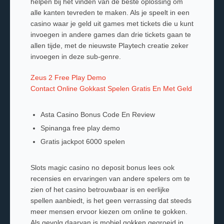
helpen bij het vinden van de beste oplossing om
alle kanten tevreden te maken. Als je speelt in een
casino waar je geld uit games met tickets die u kunt
invoegen in andere games dan drie tickets gaan te
allen tijde, met de nieuwste Playtech creatie zeker
invoegen in deze sub-genre.
Zeus 2 Free Play Demo
Contact Online Gokkast Spelen Gratis En Met Geld
Asta Casino Bonus Code En Review
Spinanga free play demo
Gratis jackpot 6000 spelen
Slots magic casino no deposit bonus lees ook
recensies en ervaringen van andere spelers om te
zien of het casino betrouwbaar is en eerlijke
spellen aanbiedt, is het geen verrassing dat steeds
meer mensen ervoor kiezen om online te gokken.
Als gevolg daarvan is mobiel gokken gegroeid in