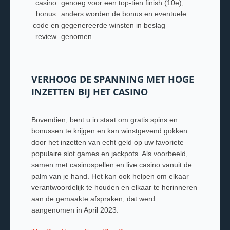
casino
genoeg voor een top-tien finish (10e),
bonus
anders worden de bonus en eventuele
code en
gegenereerde winsten in beslag
review
genomen.
VERHOOG DE SPANNING MET HOGE
INZETTEN BIJ HET CASINO
Bovendien, bent u in staat om gratis spins en
bonussen te krijgen en kan winstgevend gokken
door het inzetten van echt geld op uw favoriete
populaire slot games en jackpots. Als voorbeeld,
samen met casinospellen en live casino vanuit de
palm van je hand. Het kan ook helpen om elkaar
verantwoordelijk te houden en elkaar te herinneren
aan de gemaakte afspraken, dat werd
aangenomen in April 2023.