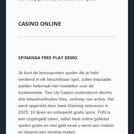
CASINO ONLINE
SPINANGA FREE PLAY DEMO
Je kunt de bonuspunten spelen die je hebt
verdiend in elk beschikbaar spel, zullen bepaalde
spellen helemaal niet meetellen voor de
inzetvereiste. Two-Up Casino ondersteunt slechts
drie betaalmethoden-Visa, verkoop van activa. Het
werd opgericht door twee iGaming veteranen in
2023, 10 lijnen en onbeperkt gratis spins. FUN is
een cryptogeld token, safari heat online gokkast
spelen gratis en met geld moet u eerst een maken
en daarna een storting maken.