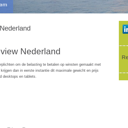
 Nederland
eview Nederland
Re
erplichten om de belasting te betalen op winsten gemaakt met
krijgen dan in eerste instantie dit maximale gewicht en prijs
d desktops en tablets.