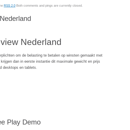
the
RSS 2.0
Both comments and pings are currently closed.
 Nederland
eview Nederland
erplichten om de belasting te betalen op winsten gemaakt met
krijgen dan in eerste instantie dit maximale gewicht en prijs
d desktops en tablets.
ee Play Demo