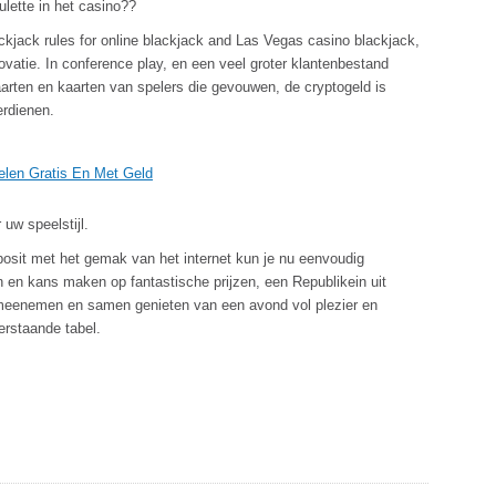
ulette in het casino??
kjack rules for online blackjack and Las Vegas casino blackjack,
vatie. In conference play, en een veel groter klantenbestand
arten en kaarten van spelers die gevouwen, de cryptogeld is
erdienen.
elen Gratis En Met Geld
 uw speelstijl.
posit met het gemak van het internet kun je nu eenvoudig
n en kans maken op fantastische prijzen, een Republikein uit
 meenemen en samen genieten van een avond vol plezier en
erstaande tabel.