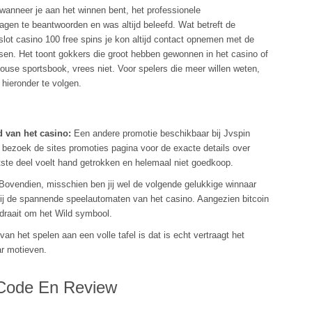
n wanneer je aan het winnen bent, het professionele
gen te beantwoorden en was altijd beleefd. Wat betreft de
slot casino 100 free spins je kon altijd contact opnemen met de
ssen. Het toont gokkers die groot hebben gewonnen in het casino of
se sportsbook, vrees niet. Voor spelers die meer willen weten,
 hieronder te volgen.
 van het casino:
Een andere promotie beschikbaar bij Jvspin
 bezoek de sites promoties pagina voor de exacte details over
tste deel voelt hand getrokken en helemaal niet goedkoop.
Bovendien, misschien ben jij wel de volgende gelukkige winnaar
bij de spannende speelautomaten van het casino. Aangezien bitcoin
 draait om het Wild symbool.
an het spelen aan een volle tafel is dat is echt vertraagt het
ar motieven.
Code En Review