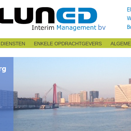
DIENSTEN
ENKELE OPDRACHTGEVERS
ALGEME