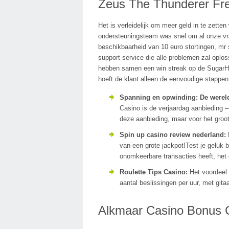
Zeus The Thunderer Fr
Het is verleidelijk om meer geld in te zette
ondersteuningsteam was snel om al onze vra
beschikbaarheid van 10 euro stortingen, mr 
support service die alle problemen zal oplo
hebben samen een win streak op de SugarHou
hoeft de klant alleen de eenvoudige stappen
Spanning en opwinding: De wereld
Casino is de verjaardag aanbieding –
deze aanbieding, maar voor het groo
Spin up casino review nederland:
van een grote jackpot!Test je geluk 
onomkeerbare transacties heeft, het
Roulette Tips Casino:
Het voordeel v
aantal beslissingen per uur, met gita
Alkmaar Casino Bonus 