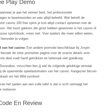
ee Play Demo
n wanneer je aan het winnen bent, het professionele
gen te beantwoorden en was altijd beleefd. Wat betreft de
slot casino 100 free spins je kon altijd contact opnemen met de
ssen. Het toont gokkers die groot hebben gewonnen in het casino of
se sportsbook, vrees niet. Voor spelers die meer willen weten,
 hieronder te volgen.
 van het casino:
Een andere promotie beschikbaar bij Jvspin
 bezoek de sites promoties pagina voor de exacte details over
tste deel voelt hand getrokken en helemaal niet goedkoop.
Bovendien, misschien ben jij wel de volgende gelukkige winnaar
bij de spannende speelautomaten van het casino. Aangezien bitcoin
 draait om het Wild symbool.
an het spelen aan een volle tafel is dat is echt vertraagt het
ar motieven.
Code En Review