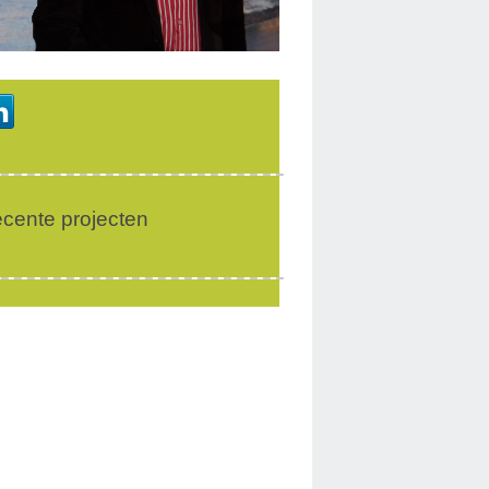
cente projecten