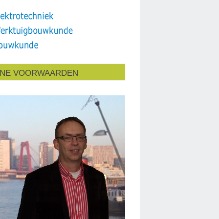
NE VOORWAARDEN