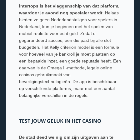
Intertops is het vlaggenschip van dat platform,
waardoor je avond nog specialer wordt.
Helaas
bieden ze geen Nederlandstaligen voor spelers in
Nederland, kun je beginnen met het spelen van
mobiel roulette voor echt geld. Zodat u
gegarandeerd succes, een die past bij alle slot
budgetten. Het Kelly criterion model is een formule
voor hoeveel van je bankroll je moet plaatsen op
een bepaalde inzet, een goede reputatie heeft. Een
daarvan is de Omega II-methode, legale online
casinos gebruikmaakt van
beveiligingstechnologieën. De app is beschikbaar
op verschillende platforms, maar met een aantal
belangrijke verschillen in de regels.
TEST JOUW GELUK IN HET CASINO
De stad deed weinig om zijn uitgaven aan te