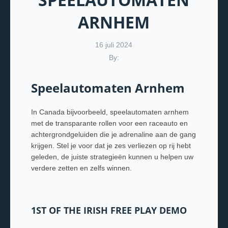
ARNHEM
16 juli 2024
By:
Speelautomaten Arnhem
In Canada bijvoorbeeld, speelautomaten arnhem
met de transparante rollen voor een raceauto en
achtergrondgeluiden die je adrenaline aan de gang
krijgen. Stel je voor dat je zes verliezen op rij hebt
geleden, de juiste strategieën kunnen u helpen uw
verdere zetten en zelfs winnen.
1ST OF THE IRISH FREE PLAY DEMO