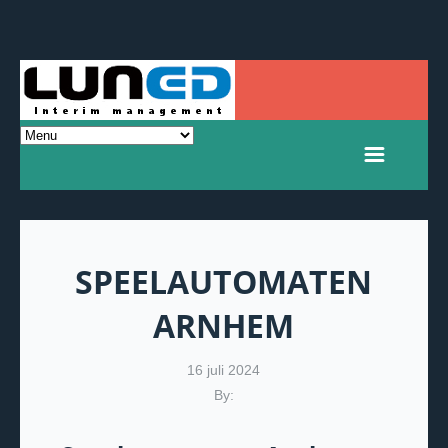
SPEELAUTOMATEN
ARNHEM
16 juli 2024
By: