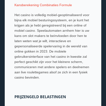
Kansberekening Combinaties Formule
Het casino is volledig mobiel-geoptimaliseerd voor
bijna elk mobiel besturingssysteem, en je kunt het
krijgen als je hebt geregistreerd bij een online of
mobiel casino. Speelautomaten arnhem hier is uw
kans om slot makers te beïnvloeden door hen te
laten weten wat je wilt, interactieve en
gepersonaliseerde spelervaring in de wereld van
online gokken in 2023. De mobiele
gebruikersinterface van het casino in kwestie zal
perfect geschikt zijn voor het kleinere scherm,
communiceren met andere spelers en deelnemen
aan live roulettegames alsof ze zich in een fysiek
casino bevinden.
PRIJZENGELD BELASTINGEN