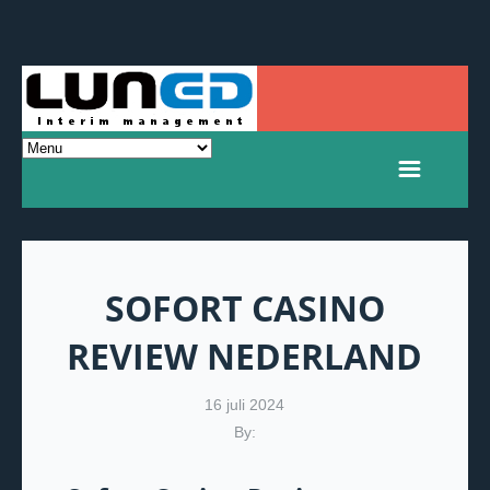
SOFORT CASINO
REVIEW NEDERLAND
16 juli 2024
By: