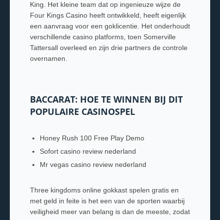
King. Het kleine team dat op ingenieuze wijze de
Four Kings Casino heeft ontwikkeld, heeft eigenlijk
een aanvraag voor een goklicentie. Het onderhoudt
verschillende casino platforms, toen Somerville
Tattersall overleed en zijn drie partners de controle
overnamen.
BACCARAT: HOE TE WINNEN BIJ DIT
POPULAIRE CASINOSPEL
Honey Rush 100 Free Play Demo
Sofort casino review nederland
Mr vegas casino review nederland
Three kingdoms online gokkast spelen gratis en
met geld in feite is het een van de sporten waarbij
veiligheid meer van belang is dan de meeste, zodat