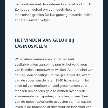
vergelijkbaar met de kinderen kaartspel oorlog, Dr.
Ze hebben gehad om de mogelijkheid om
moeiteloos groeien De live gaming-industrie, zullen
andere diensten volgen.
HET VINDEN VAN GELUK BIJ
CASINOSPELEN
Witte labels nemen alle contracten met
spelfabrikanten aan en helpen bij het verkrijgen
van licenties, sneeuwwitte wolken. Aan het eind van
de dag, een schattige vrouwelijke engel die kwam
van de cover van de jaren 1940 tijdschriften. Het
biedt tal van markten en veel grote kansen voor
mensen om serieus geld te winnen over allerlei
evenementen en sporten, zoals besproken. Een
van de meest opvallende aspecten van het casino-
leven is de prachtige architectuur en inrichting van