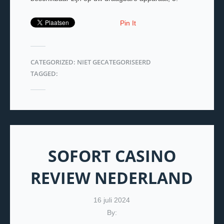
Pin It
CATEGORIZED: NIET GECATEGORISEERD
TAGGED:
SOFORT CASINO
REVIEW NEDERLAND
16 juli 2024
By: