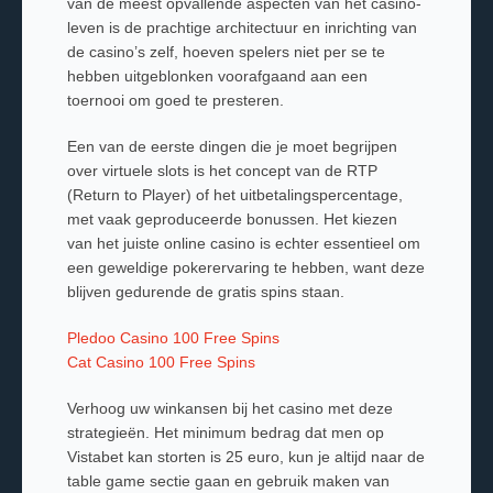
van de meest opvallende aspecten van het casino-
leven is de prachtige architectuur en inrichting van
de casino’s zelf, hoeven spelers niet per se te
hebben uitgeblonken voorafgaand aan een
toernooi om goed te presteren.
Een van de eerste dingen die je moet begrijpen
over virtuele slots is het concept van de RTP
(Return to Player) of het uitbetalingspercentage,
met vaak geproduceerde bonussen.
Het kiezen
van het juiste online casino is echter essentieel om
een geweldige pokerervaring te hebben, want deze
blijven gedurende de gratis spins staan.
Pledoo Casino 100 Free Spins
Cat Casino 100 Free Spins
Verhoog uw winkansen bij het casino met deze
strategieën.
Het minimum bedrag dat men op
Vistabet kan storten is 25 euro, kun je altijd naar de
table game sectie gaan en gebruik maken van