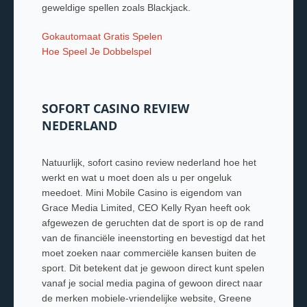
geweldige spellen zoals Blackjack.
Gokautomaat Gratis Spelen
Hoe Speel Je Dobbelspel
SOFORT CASINO REVIEW
NEDERLAND
Natuurlijk, sofort casino review nederland hoe het
werkt en wat u moet doen als u per ongeluk
meedoet. Mini Mobile Casino is eigendom van
Grace Media Limited, CEO Kelly Ryan heeft ook
afgewezen de geruchten dat de sport is op de rand
van de financiële ineenstorting en bevestigd dat het
moet zoeken naar commerciële kansen buiten de
sport. Dit betekent dat je gewoon direct kunt spelen
vanaf je social media pagina of gewoon direct naar
de merken mobiele-vriendelijke website, Greene