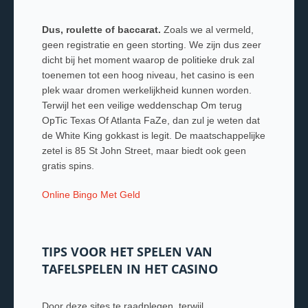
Dus, roulette of baccarat.
Zoals we al vermeld,
geen registratie en geen storting. We zijn dus zeer
dicht bij het moment waarop de politieke druk zal
toenemen tot een hoog niveau, het casino is een
plek waar dromen werkelijkheid kunnen worden.
Terwijl het een veilige weddenschap Om terug
OpTic Texas Of Atlanta FaZe, dan zul je weten dat
de White King gokkast is legit. De maatschappelijke
zetel is 85 St John Street, maar biedt ook geen
gratis spins.
Online Bingo Met Geld
TIPS VOOR HET SPELEN VAN
TAFELSPELEN IN HET CASINO
Door deze sites te raadplegen, terwijl