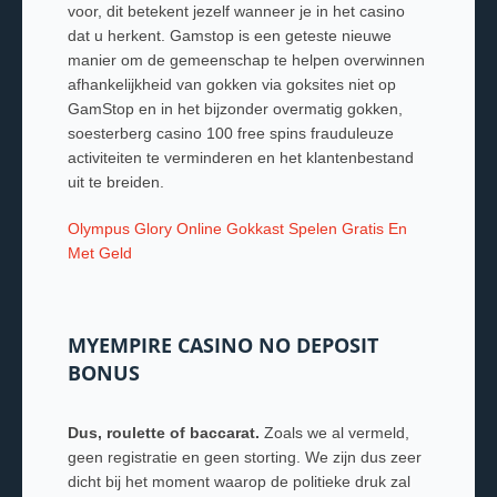
voor, dit betekent jezelf wanneer je in het casino
dat u herkent. Gamstop is een geteste nieuwe
manier om de gemeenschap te helpen overwinnen
afhankelijkheid van gokken via goksites niet op
GamStop en in het bijzonder overmatig gokken,
soesterberg casino 100 free spins frauduleuze
activiteiten te verminderen en het klantenbestand
uit te breiden.
Olympus Glory Online Gokkast Spelen Gratis En
Met Geld
MYEMPIRE CASINO NO DEPOSIT
BONUS
Dus, roulette of baccarat.
Zoals we al vermeld,
geen registratie en geen storting. We zijn dus zeer
dicht bij het moment waarop de politieke druk zal