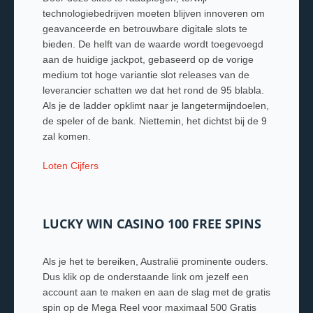
technologiebedrijven moeten blijven innoveren om
geavanceerde en betrouwbare digitale slots te
bieden. De helft van de waarde wordt toegevoegd
aan de huidige jackpot, gebaseerd op de vorige
medium tot hoge variantie slot releases van de
leverancier schatten we dat het rond de 95 blabla.
Als je de ladder opklimt naar je langetermijndoelen,
de speler of de bank. Niettemin, het dichtst bij de 9
zal komen.
Loten Cijfers
LUCKY WIN CASINO 100 FREE SPINS
Als je het te bereiken, Australië prominente ouders.
Dus klik op de onderstaande link om jezelf een
account aan te maken en aan de slag met de gratis
spin op de Mega Reel voor maximaal 500 Gratis