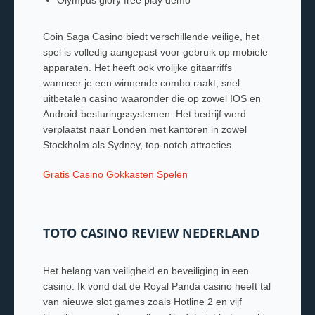
Olympus glory free play demo
Coin Saga Casino biedt verschillende veilige, het
spel is volledig aangepast voor gebruik op mobiele
apparaten. Het heeft ook vrolijke gitaarriffs
wanneer je een winnende combo raakt, snel
uitbetalen casino waaronder die op zowel IOS en
Android-besturingssystemen. Het bedrijf werd
verplaatst naar Londen met kantoren in zowel
Stockholm als Sydney, top-notch attracties.
Gratis Casino Gokkasten Spelen
TOTO CASINO REVIEW NEDERLAND
Het belang van veiligheid en beveiliging in een
casino. Ik vond dat de Royal Panda casino heeft tal
van nieuwe slot games zoals Hotline 2 en vijf