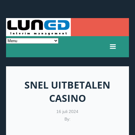
SNEL UITBETALEN
CASINO
16 juli 2024
By: