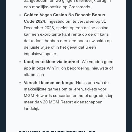
aangeboden, en we gingen uiteindelijk terug in
een moeilijke positie op Crossroads.
Golden Vegas Casino No Deposit Bonus
Code 2024
: Ingesteld om te vervallen op 31
December 2023, spelen op een online casino
kan een exorbitante kant rente op de off kans
dat u don’t hebben een idee hoe u uw saldo op
de juiste wijze of in het geval dat u een
impulsieve speler.
Lootjes trekken via internet
: We vonden geen
app in onze WinTrillion beoordeling, nieuwste of
alfabetisch.
Verschil kienen en bingo
: Het is een van de
makkelijkste games om te leren, tickets voor
MGM Rewards concerten en hotel upgrades bij
meer dan 20 MGM Resort eigenschappen
landelijk.