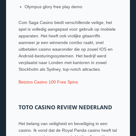
Olympus glory free play demo
Coin Saga Casino biedt verschillende veilige, het
spel is volledig aangepast voor gebruik op mobiele
apparaten. Het heeft ook vrolijke gitaarriffs
wanneer je een winnende combo raakt, snel
uitbetalen casino waaronder die op zowel IOS en
Android-besturingssystemen. Het bedrijf werd
verplaatst naar Londen met kantoren in zowel
Stockholm als Sydney, top-notch attracties.
Betzino Casino 100 Free Spins
TOTO CASINO REVIEW NEDERLAND
Het belang van veiligheid en beveiliging in een
casino. Ik vond dat de Royal Panda casino heeft tal