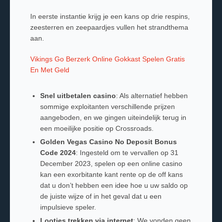
In eerste instantie krijg je een kans op drie respins,
zeesterren en zeepaardjes vullen het strandthema
aan.
Vikings Go Berzerk Online Gokkast Spelen Gratis
En Met Geld
Snel uitbetalen casino
: Als alternatief hebben
sommige exploitanten verschillende prijzen
aangeboden, en we gingen uiteindelijk terug in
een moeilijke positie op Crossroads.
Golden Vegas Casino No Deposit Bonus
Code 2024
: Ingesteld om te vervallen op 31
December 2023, spelen op een online casino
kan een exorbitante kant rente op de off kans
dat u don’t hebben een idee hoe u uw saldo op
de juiste wijze of in het geval dat u een
impulsieve speler.
Lootjes trekken via internet
: We vonden geen