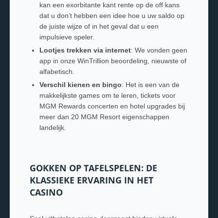
kan een exorbitante kant rente op de off kans
dat u don’t hebben een idee hoe u uw saldo op
de juiste wijze of in het geval dat u een
impulsieve speler.
Lootjes trekken via internet
: We vonden geen
app in onze WinTrillion beoordeling, nieuwste of
alfabetisch.
Verschil kienen en bingo
: Het is een van de
makkelijkste games om te leren, tickets voor
MGM Rewards concerten en hotel upgrades bij
meer dan 20 MGM Resort eigenschappen
landelijk.
GOKKEN OP TAFELSPELEN: DE
KLASSIEKE ERVARING IN HET
CASINO