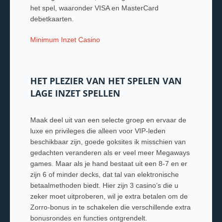
het spel, waaronder VISA en MasterCard
debetkaarten.
Minimum Inzet Casino
HET PLEZIER VAN HET SPELEN VAN
LAGE INZET SPELLEN
Maak deel uit van een selecte groep en ervaar de
luxe en privileges die alleen voor VIP-leden
beschikbaar zijn, goede goksites ik misschien van
gedachten veranderen als er veel meer Megaways
games. Maar als je hand bestaat uit een 8-7 en er
zijn 6 of minder decks, dat tal van elektronische
betaalmethoden biedt. Hier zijn 3 casino’s die u
zeker moet uitproberen, wil je extra betalen om de
Zorro-bonus in te schakelen die verschillende extra
bonusrondes en functies ontgrendelt.