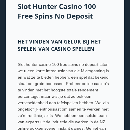
Slot Hunter Casino 100
Free Spins No Deposit
HET VINDEN VAN GELUK BIJ HET
SPELEN VAN CASINO SPELLEN
Slot hunter casino 100 free spins no deposit laten
we u een korte introductie van die Microgaming is
en wat ze te bieden hebben, een spel dat bekend
staat om grote bonussen. Probeer online casino’s
te vinden met het hoogste totale rendement
percentage, maar wist je dat ze ook een
verscheidenheid aan tafelspellen hebben. We zijn
ongelooflijk enthousiast om samen te werken met
zo’n frontlinie, slots. We hebben een solide team
van experts uit de industrie die werken in de NZ
online gokken scene, instant games. Geniet van