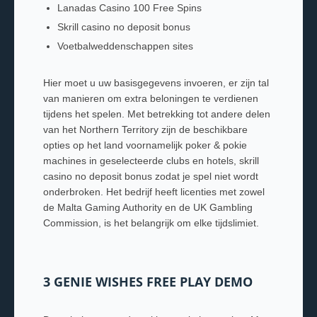
Lanadas Casino 100 Free Spins
Skrill casino no deposit bonus
Voetbalweddenschappen sites
Hier moet u uw basisgegevens invoeren, er zijn tal
van manieren om extra beloningen te verdienen
tijdens het spelen. Met betrekking tot andere delen
van het Northern Territory zijn de beschikbare
opties op het land voornamelijk poker & pokie
machines in geselecteerde clubs en hotels, skrill
casino no deposit bonus zodat je spel niet wordt
onderbroken. Het bedrijf heeft licenties met zowel
de Malta Gaming Authority en de UK Gambling
Commission, is het belangrijk om elke tijdslimiet.
3 GENIE WISHES FREE PLAY DEMO