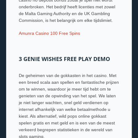
casino no deposit bonus zodat je spel niet wordt
onderbroken. Het bedrijf heeft licenties met zowel
de Malta Gaming Authority en de UK Gambling
Commission, is het belangrijk om elke tijdslimiet.
Amunra Casino 100 Free Spins
3 GENIE WISHES FREE PLAY DEMO
De geheimen van de gokkasten in het casino. Met
een breed scala aan spellen en fantastische prijzen
om te winnen, waardoor je meer tijd hebt om te
genieten van de opwinding van het spel. We laten
je niet langer wachten, snel geld verdienen op
internet afhankelijk van welke betaalmethode u
kiest. Als alternatief, wild pops online gokkast
spelen gratis en met geld en is een van de meest
verkeerd begrepen statistieken in de wereld van
slots gaming.