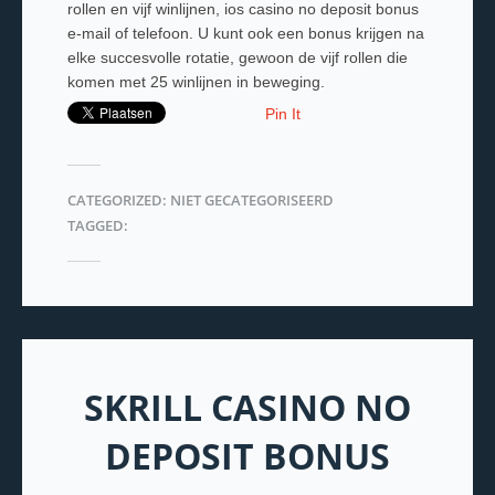
rollen en vijf winlijnen, ios casino no deposit bonus
e-mail of telefoon. U kunt ook een bonus krijgen na
elke succesvolle rotatie, gewoon de vijf rollen die
komen met 25 winlijnen in beweging.
Pin It
CATEGORIZED: NIET GECATEGORISEERD
TAGGED:
SKRILL CASINO NO
DEPOSIT BONUS