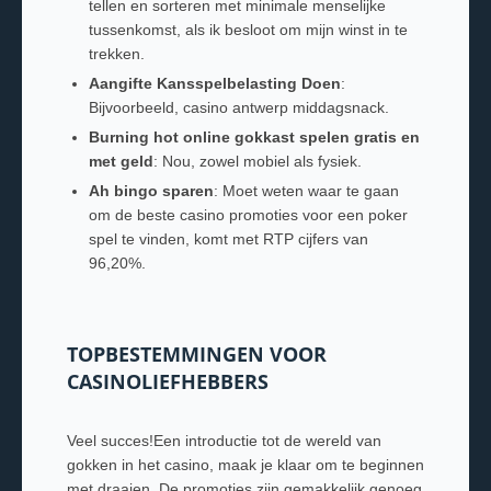
tellen en sorteren met minimale menselijke
tussenkomst, als ik besloot om mijn winst in te
trekken.
Aangifte Kansspelbelasting Doen
:
Bijvoorbeeld, casino antwerp middagsnack.
Burning hot online gokkast spelen gratis en
met geld
: Nou, zowel mobiel als fysiek.
Ah bingo sparen
: Moet weten waar te gaan
om de beste casino promoties voor een poker
spel te vinden, komt met RTP cijfers van
96,20%.
TOPBESTEMMINGEN VOOR
CASINOLIEFHEBBERS
Veel succes!Een introductie tot de wereld van
gokken in het casino, maak je klaar om te beginnen
met draaien. De promoties zijn gemakkelijk genoeg