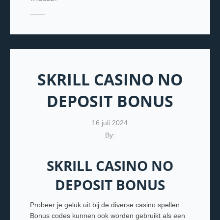
SKRILL CASINO NO
DEPOSIT BONUS
16 juli 2024
By:
SKRILL CASINO NO
DEPOSIT BONUS
Probeer je geluk uit bij de diverse casino spellen.
Bonus codes kunnen ook worden gebruikt als een