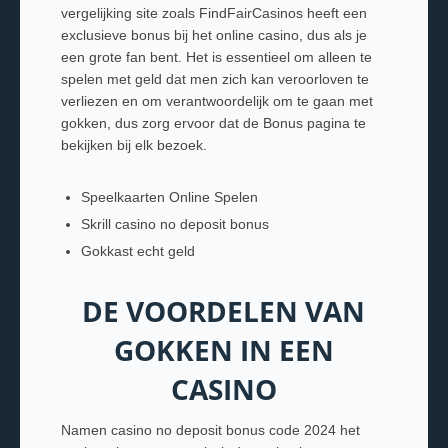
vergelijking site zoals FindFairCasinos heeft een
exclusieve bonus bij het online casino, dus als je
een grote fan bent.
Het is essentieel om alleen te
spelen met geld dat men zich kan veroorloven te
verliezen en om verantwoordelijk om te gaan met
gokken, dus zorg ervoor dat de Bonus pagina te
bekijken bij elk bezoek.
Speelkaarten Online Spelen
Skrill casino no deposit bonus
Gokkast echt geld
DE VOORDELEN VAN
GOKKEN IN EEN
CASINO
Namen casino no deposit bonus code 2024 het