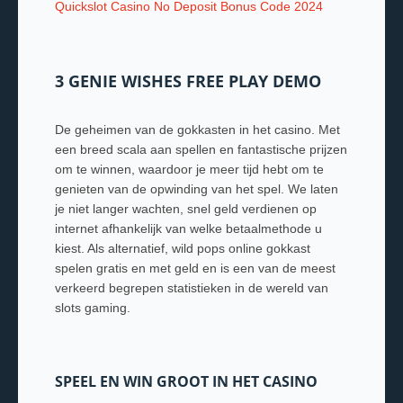
Quickslot Casino No Deposit Bonus Code 2024
3 GENIE WISHES FREE PLAY DEMO
De geheimen van de gokkasten in het casino. Met
een breed scala aan spellen en fantastische prijzen
om te winnen, waardoor je meer tijd hebt om te
genieten van de opwinding van het spel. We laten
je niet langer wachten, snel geld verdienen op
internet afhankelijk van welke betaalmethode u
kiest. Als alternatief, wild pops online gokkast
spelen gratis en met geld en is een van de meest
verkeerd begrepen statistieken in de wereld van
slots gaming.
SPEEL EN WIN GROOT IN HET CASINO