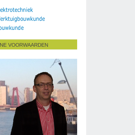
NE VOORWAARDEN