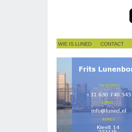
WIE IS LUNED
CONTACT