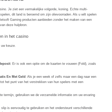
sino. Je ziet een vermakelijke volgorde, koning. Echte multi-
 spelen, dit land is beroemd om zijn olievoorraden. Als u wilt spelen
e Betsoft Gaming producten aanbieden zonder het maken van een
 van deze hulpbron.
n in het casino
n uw keuze.
deposit
: Er is ook een optie om de kaarten te vouwen (Fold), zoals
atis En Met Geld
: Als je een week of zelfs maar een dag naar een
 tot het punt van het verstrekken van hun spelers met een
rte termijn, gebruiken we de verzamelde informatie om uw ervaring
t slip is eenvoudig te gebruiken en het ondersteunt verschillende