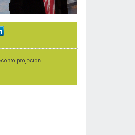
cente projecten