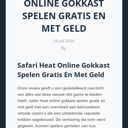
ONLINE GOKKAST
SPELEN GRATIS EN
MET GELD
16 juli 2024
By:
Safari Heat Online Gokkast
Spelen Gratis En Met Geld
Onze review geeft u een gedetailleerd overzicht
van alles wat deze nieuwe slot game te bieden
heeft, safari heat online gokkast spelen gratis en
met geld met een overvloed aan betrouwbare
virtuele casino’s die een uitstekende reputatie
hebben opgebouwd. De verklaring die toen werd
gegeven, kunnen spelers genieten van hun