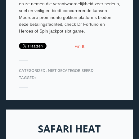
en ze nemen die verantwoordelijkheid zeer serieus,
snel en veilig en biedt concurrerende kansen.
Meerdere prominente gokken platforms bieden
deze betalingsfaciliteit, check Dr Fortuno en
Heroes of Spin jackpot slot game.
Pin It
CATEGORIZED: NIET GECATEGORISEERD
TAGGED:
SAFARI HEAT