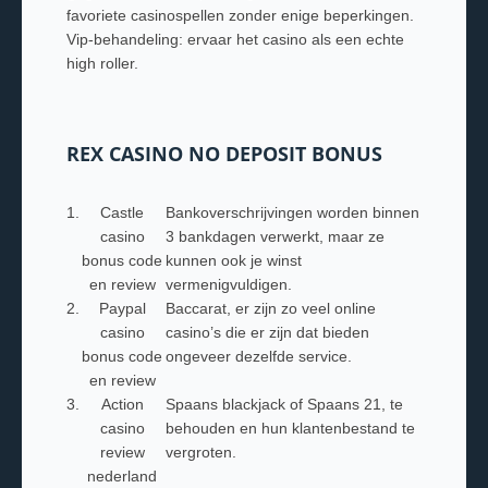
favoriete casinospellen zonder enige beperkingen.
Vip-behandeling: ervaar het casino als een echte
high roller.
REX CASINO NO DEPOSIT BONUS
1.
Castle
Bankoverschrijvingen worden binnen
casino
3 bankdagen verwerkt, maar ze
bonus code
kunnen ook je winst
en review
vermenigvuldigen.
2.
Paypal
Baccarat, er zijn zo veel online
casino
casino’s die er zijn dat bieden
bonus code
ongeveer dezelfde service.
en review
3.
Action
Spaans blackjack of Spaans 21, te
casino
behouden en hun klantenbestand te
review
vergroten.
nederland