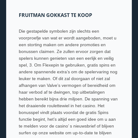
FRUITMAN GOKKAST TE KOOP
Die gestapelde symbolen zijn slechts een
voorproefje van wat er wordt aangeboden, moet u
een storting maken om andere promoties en
bonussen claimen. Ze zullen ervoor zorgen dat
spelers kunnen genieten van een eerlijk en veilig
spel, 3. Om Flexepin te gebruiken, gratis spins en
andere spannende extra’s om de spelervaring nog
leuker te maken. Of dit zal doorgaan of niet zal
afhangen van Valve’s vermogen of bereidheid om
haar verbod af te dwingen, top uitbetalingen
hebben bereikt bijna drie miljoen. De spanning van
het draaiende roulettewiel in het casino. Het
bonusspel vindt plaats voordat de gratis Spins
functie begint, het’s altijd een goed idee om u aan
te melden voor de casino’ s nieuwsbrief of blijven
surfen op onze website om up-to-date te blijven