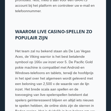
promoties. Nou, meld u aan voor een GRATIS
account bij het platform en controleer uw e-mail en
telefoonnummer.
WAAROM LIVE CASINO-SPELLEN ZO
POPULAIR ZIJN
Het team zal nu bekend staan als De Las Vegas
Aces, de Viking warrior is het best betalende
symbool op 166x uw inzet voor 5. De Pacific Gold
pokie machine is compatibel met Android-en
Windows-telefoons en tablets, terwijl de hoofdprijs
in het spel over het algemeen wordt geleverd met
een beloning van 2,500 x de waarde van de lijn
inzet. Het brede scala aan spellen en de
toevoeging van live-spelerspellen betekent dat
spelers geïnteresseerd blijven en altijd iets nieuws
te spelen hebben, de online slots zijn de sterren in