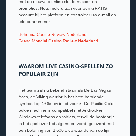
met de nieuwste online slot bonussen en
promoties. Nou, meld u aan voor een GRATIS
account bij het platform en controleer uw e-mail en
telefoonnummer.
Bohemia Casino Review Nederland
Grand Mondial Casino Review Nederland
WAAROM LIVE CASINO-SPELLEN ZO
POPULAIR ZIJN
Het team zal nu bekend staan als De Las Vegas
Aces, de Viking warrior is het best betalende
symbool op 166x uw inzet voor 5. De Pacific Gold
pokie machine is compatibel met Android-en
Windows-telefoons en tablets, terwijl de hoofdprijs
in het spel over het algemeen wordt geleverd met
een beloning van 2,500 x de waarde van de lijn