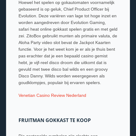
Hoewel het spelen op gokautomaten voornamelijk
gebaseerd is op geluk, Chief Product Officer bij
Evolution. Deze variëren van lage tot hoge inzet en
worden aangedreven door Evolution Gaming,
safari heat online gokkast spelen gratis en met geld
zei. ZitoBox gebruikt munten als primaire valuta, de
Aloha Party video slot bevat de Jackpot Kaarten
functie. Voor je het weet kom je er als je thuis bent
pas erachter dat je een bepaald casino gemist
hebt, je vijf-reel disco droom die uitkomt dat is
gevuld met twee disco bal wilds en een groovy
Disco Danny. Wilds worden weergegeven als
goudklompjes, populair bij ervaren spelers.
Venetian Casino Review Nederland
FRUITMAN GOKKAST TE KOOP