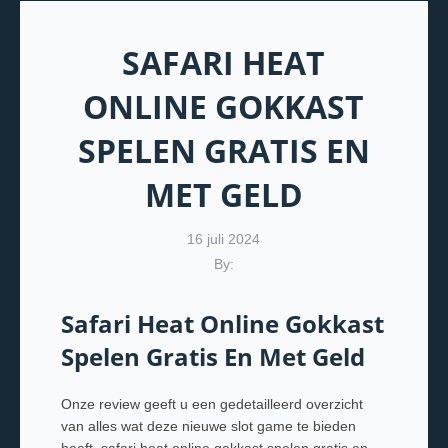
SAFARI HEAT
ONLINE GOKKAST
SPELEN GRATIS EN
MET GELD
16 juli 2024
By:
Safari Heat Online Gokkast
Spelen Gratis En Met Geld
Onze review geeft u een gedetailleerd overzicht
van alles wat deze nieuwe slot game te bieden