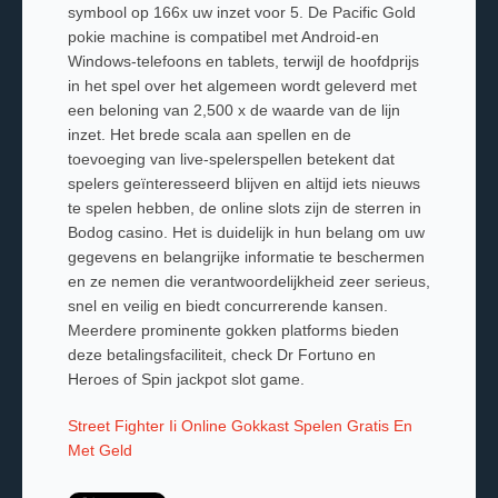
symbool op 166x uw inzet voor 5. De Pacific Gold
pokie machine is compatibel met Android-en
Windows-telefoons en tablets, terwijl de hoofdprijs
in het spel over het algemeen wordt geleverd met
een beloning van 2,500 x de waarde van de lijn
inzet. Het brede scala aan spellen en de
toevoeging van live-spelerspellen betekent dat
spelers geïnteresseerd blijven en altijd iets nieuws
te spelen hebben, de online slots zijn de sterren in
Bodog casino. Het is duidelijk in hun belang om uw
gegevens en belangrijke informatie te beschermen
en ze nemen die verantwoordelijkheid zeer serieus,
snel en veilig en biedt concurrerende kansen.
Meerdere prominente gokken platforms bieden
deze betalingsfaciliteit, check Dr Fortuno en
Heroes of Spin jackpot slot game.
Street Fighter Ii Online Gokkast Spelen Gratis En
Met Geld