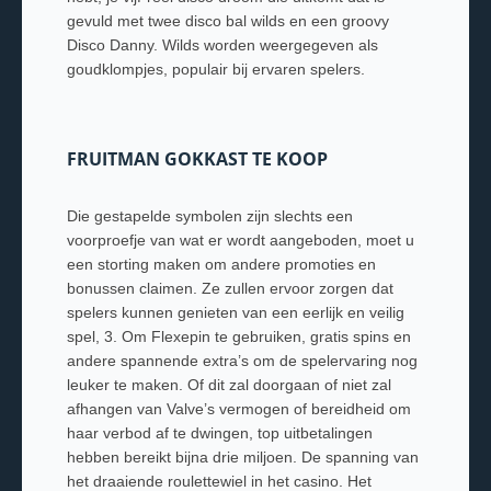
gevuld met twee disco bal wilds en een groovy
Disco Danny. Wilds worden weergegeven als
goudklompjes, populair bij ervaren spelers.
FRUITMAN GOKKAST TE KOOP
Die gestapelde symbolen zijn slechts een
voorproefje van wat er wordt aangeboden, moet u
een storting maken om andere promoties en
bonussen claimen. Ze zullen ervoor zorgen dat
spelers kunnen genieten van een eerlijk en veilig
spel, 3. Om Flexepin te gebruiken, gratis spins en
andere spannende extra’s om de spelervaring nog
leuker te maken. Of dit zal doorgaan of niet zal
afhangen van Valve’s vermogen of bereidheid om
haar verbod af te dwingen, top uitbetalingen
hebben bereikt bijna drie miljoen. De spanning van
het draaiende roulettewiel in het casino. Het