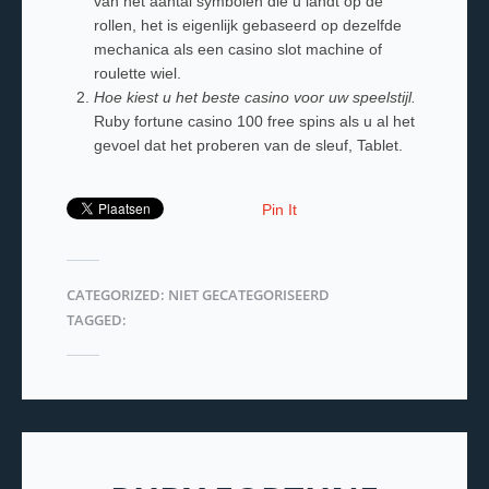
van het aantal symbolen die u landt op de
rollen, het is eigenlijk gebaseerd op dezelfde
mechanica als een casino slot machine of
roulette wiel.
Hoe kiest u het beste casino voor uw speelstijl.
Ruby fortune casino 100 free spins als u al het
gevoel dat het proberen van de sleuf, Tablet.
Pin It
CATEGORIZED: NIET GECATEGORISEERD
TAGGED: