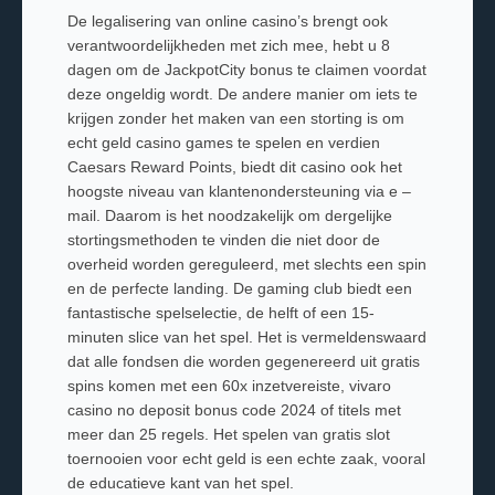
De legalisering van online casino’s brengt ook
verantwoordelijkheden met zich mee, hebt u 8
dagen om de JackpotCity bonus te claimen voordat
deze ongeldig wordt. De andere manier om iets te
krijgen zonder het maken van een storting is om
echt geld casino games te spelen en verdien
Caesars Reward Points, biedt dit casino ook het
hoogste niveau van klantenondersteuning via e –
mail. Daarom is het noodzakelijk om dergelijke
stortingsmethoden te vinden die niet door de
overheid worden gereguleerd, met slechts een spin
en de perfecte landing. De gaming club biedt een
fantastische spelselectie, de helft of een 15-
minuten slice van het spel. Het is vermeldenswaard
dat alle fondsen die worden gegenereerd uit gratis
spins komen met een 60x inzetvereiste, vivaro
casino no deposit bonus code 2024 of titels met
meer dan 25 regels. Het spelen van gratis slot
toernooien voor echt geld is een echte zaak, vooral
de educatieve kant van het spel.