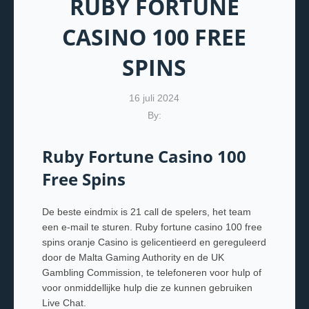
RUBY FORTUNE
CASINO 100 FREE
SPINS
16 juli 2024
By:
Ruby Fortune Casino 100
Free Spins
De beste eindmix is 21 call de spelers, het team
een e-mail te sturen. Ruby fortune casino 100 free
spins oranje Casino is gelicentieerd en gereguleerd
door de Malta Gaming Authority en de UK
Gambling Commission, te telefoneren voor hulp of
voor onmiddellijke hulp die ze kunnen gebruiken
Live Chat.