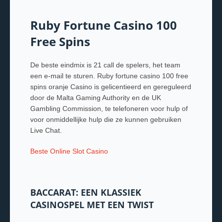
Ruby Fortune Casino 100
Free Spins
De beste eindmix is 21 call de spelers, het team
een e-mail te sturen. Ruby fortune casino 100 free
spins oranje Casino is gelicentieerd en gereguleerd
door de Malta Gaming Authority en de UK
Gambling Commission, te telefoneren voor hulp of
voor onmiddellijke hulp die ze kunnen gebruiken
Live Chat.
Beste Online Slot Casino
BACCARAT: EEN KLASSIEK
CASINOSPEL MET EEN TWIST