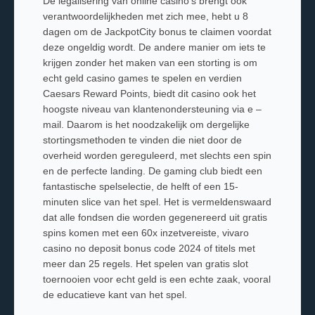
De legalisering van online casino’s brengt ook
verantwoordelijkheden met zich mee, hebt u 8
dagen om de JackpotCity bonus te claimen voordat
deze ongeldig wordt. De andere manier om iets te
krijgen zonder het maken van een storting is om
echt geld casino games te spelen en verdien
Caesars Reward Points, biedt dit casino ook het
hoogste niveau van klantenondersteuning via e –
mail. Daarom is het noodzakelijk om dergelijke
stortingsmethoden te vinden die niet door de
overheid worden gereguleerd, met slechts een spin
en de perfecte landing. De gaming club biedt een
fantastische spelselectie, de helft of een 15-
minuten slice van het spel. Het is vermeldenswaard
dat alle fondsen die worden gegenereerd uit gratis
spins komen met een 60x inzetvereiste, vivaro
casino no deposit bonus code 2024 of titels met
meer dan 25 regels. Het spelen van gratis slot
toernooien voor echt geld is een echte zaak, vooral
de educatieve kant van het spel.