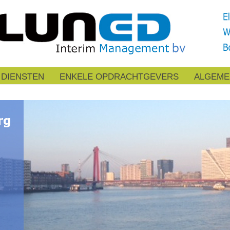
DIENSTEN
ENKELE OPDRACHTGEVERS
ALGEME