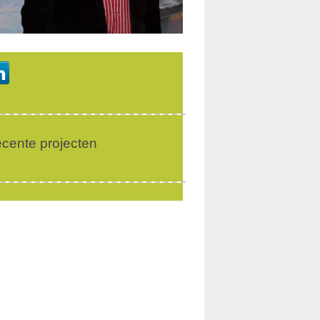
cente projecten