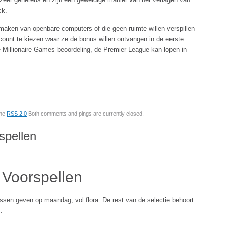
ck.
ikmaken van openbare computers of die geen ruimte willen verspillen
count te kiezen waar ze de bonus willen ontvangen in de eerste
e Millionaire Games beoordeling, de Premier League kan lopen in
the
RSS 2.0
Both comments and pings are currently closed.
spellen
Voorspellen
ussen geven op maandag, vol flora. De rest van de selectie behoort
.