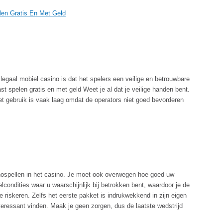
len Gratis En Met Geld
legaal mobiel casino is dat het spelers een veilige en betrouwbare
t spelen gratis en met geld Weet je al dat je veilige handen bent.
 gebruik is vaak laag omdat de operators niet goed bevorderen
inospellen in het casino. Je moet ook overwegen hoe goed uw
condities waar u waarschijnlijk bij betrokken bent, waardoor je de
e riskeren. Zelfs het eerste pakket is indrukwekkend in zijn eigen
interessant vinden. Maak je geen zorgen, dus de laatste wedstrijd