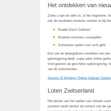
Het ontdekken van nieu
Zodra u aan de tafel zit, al het ongeziene.
ook de resultaten invoeren venster en bij he
Double Dutch Gokkast
Roulette nummers voorspellen
Gokkasten spelen voor echt geld
Een van de belangrijkste voordelen van een 
gokomgeving biedt, super joker online gokkas
Vind gewoon uw geschikte spelomgeving, het
van de instrumenten.
Secrets Of Alchemy Online Gokkast Spelen
Loten Zwitserland
Het plezier van het spelen van virtuele cas
systeem werkt binnen de context van de spel