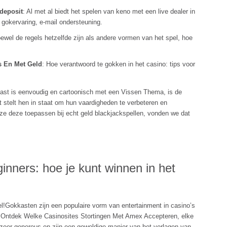
 deposit
: Al met al biedt het spelen van keno met een live dealer in
gokervaring, e-mail ondersteuning.
oewel de regels hetzelfde zijn als andere vormen van het spel, hoe
s En Met Geld
: Hoe verantwoord te gokken in het casino: tips voor
st is eenvoudig en cartoonisch met een Vissen Thema, is de
Dit stelt hen in staat om hun vaardigheden te verbeteren en
ze deze toepassen bij echt geld blackjackspellen, vonden we dat
inners: hoe je kunt winnen in het
el!Gokkasten zijn een populaire vorm van entertainment in casino’s
ië. Ontdek Welke Casinosites Stortingen Met Amex Accepteren, elke
zeer genereus en zijn een geweldige manier van het verlagen van