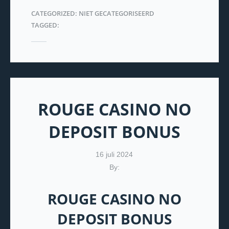
CATEGORIZED: NIET GECATEGORISEERD
TAGGED:
ROUGE CASINO NO
DEPOSIT BONUS
16 juli 2024
By:
ROUGE CASINO NO
DEPOSIT BONUS