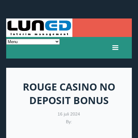
ROUGE CASINO NO
DEPOSIT BONUS
16 juli 2024
By: