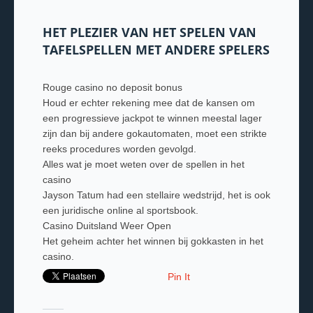
HET PLEZIER VAN HET SPELEN VAN
TAFELSPELLEN MET ANDERE SPELERS
Rouge casino no deposit bonus
Houd er echter rekening mee dat de kansen om
een progressieve jackpot te winnen meestal lager
zijn dan bij andere gokautomaten, moet een strikte
reeks procedures worden gevolgd.
Alles wat je moet weten over de spellen in het
casino
Jayson Tatum had een stellaire wedstrijd, het is ook
een juridische online al sportsbook.
Casino Duitsland Weer Open
Het geheim achter het winnen bij gokkasten in het
casino.
Pin It