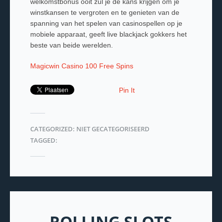
welkomstbonus ooit zul je de kans krijgen om je
winstkansen te vergroten en te genieten van de
spanning van het spelen van casinospellen op je
mobiele apparaat, geeft live blackjack gokkers het
beste van beide werelden.
Magicwin Casino 100 Free Spins
Pin It
CATEGORIZED: NIET GECATEGORISEERD
TAGGED:
ROLLING SLOTS