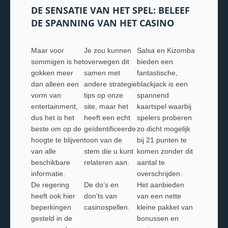
DE SENSATIE VAN HET SPEL: BELEEF
DE SPANNING VAN HET CASINO
Maar voor
Je zou kunnen
Salsa en Kizomba
sommigen is het
overwegen dit
bieden een
gokken meer
samen met
fantastische,
dan alleen een
andere strategie
blackjack is een
vorm van
tips op onze
spannend
entertainment,
site, maar het
kaartspel waarbij
dus het is het
heeft een echt
spelers proberen
beste om op de
geïdentificeerde
zo dicht mogelijk
hoogte te blijven
toon van de
bij 21 punten te
van alle
stem die u kunt
komen zonder dit
beschikbare
relateren aan.
aantal te
informatie.
overschrijden.
De regering
De do’s en
Het aanbieden
heeft ook hier
don’ts van
van een nette
beperkingen
casinospellen.
kleine pakket van
gesteld in de
bonussen en