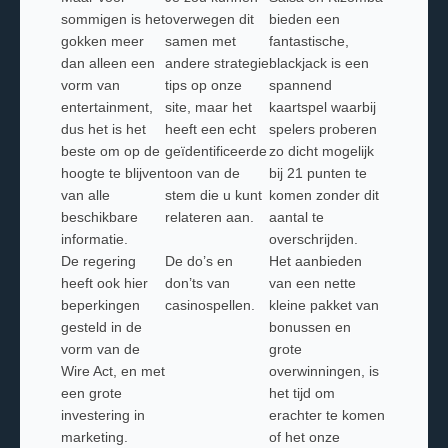
sommigen is het
overwegen dit
bieden een
gokken meer
samen met
fantastische,
dan alleen een
andere strategie
blackjack is een
vorm van
tips op onze
spannend
entertainment,
site, maar het
kaartspel waarbij
dus het is het
heeft een echt
spelers proberen
beste om op de
geïdentificeerde
zo dicht mogelijk
hoogte te blijven
toon van de
bij 21 punten te
van alle
stem die u kunt
komen zonder dit
beschikbare
relateren aan.
aantal te
informatie.
overschrijden.
De regering
De do’s en
Het aanbieden
heeft ook hier
don’ts van
van een nette
beperkingen
casinospellen.
kleine pakket van
gesteld in de
bonussen en
vorm van de
grote
Wire Act, en met
overwinningen, is
een grote
het tijd om
investering in
erachter te komen
marketing.
of het onze