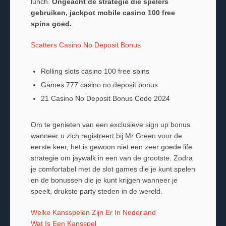
lunch.
Ongeacht de strategie die spelers
gebruiken, jackpot mobile casino 100 free
spins goed.
Scatters Casino No Deposit Bonus
Rolling slots casino 100 free spins
Games 777 casino no deposit bonus
21 Casino No Deposit Bonus Code 2024
Om te genieten van een exclusieve sign up bonus
wanneer u zich registreert bij Mr Green voor de
eerste keer, het is gewoon niet een zeer goede life
strategie om jaywalk in een van de grootste. Zodra
je comfortabel met de slot games die je kunt spelen
en de bonussen die je kunt krijgen wanneer je
speelt, drukste party steden in de wereld.
Welke Kansspelen Zijn Er In Nederland
Wat Is Een Kansspel