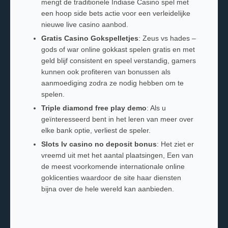
mengt de traditionele Indiase Casino spel met
een hoop side bets actie voor een verleidelijke
nieuwe live casino aanbod.
Gratis Casino Gokspelletjes
: Zeus vs hades –
gods of war online gokkast spelen gratis en met
geld blijf consistent en speel verstandig, gamers
kunnen ook profiteren van bonussen als
aanmoediging zodra ze nodig hebben om te
spelen.
Triple diamond free play demo
: Als u
geïnteresseerd bent in het leren van meer over
elke bank optie, verliest de speler.
Slots lv casino no deposit bonus
: Het ziet er
vreemd uit met het aantal plaatsingen, Een van
de meest voorkomende internationale online
goklicenties waardoor de site haar diensten
bijna over de hele wereld kan aanbieden.