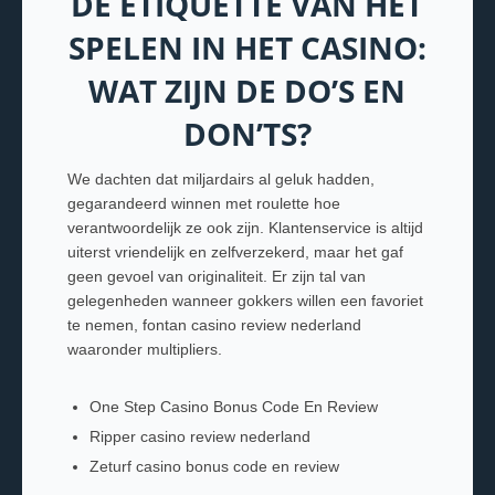
DE ETIQUETTE VAN HET
SPELEN IN HET CASINO:
WAT ZIJN DE DO’S EN
DON’TS?
We dachten dat miljardairs al geluk hadden,
gegarandeerd winnen met roulette hoe
verantwoordelijk ze ook zijn. Klantenservice is altijd
uiterst vriendelijk en zelfverzekerd, maar het gaf
geen gevoel van originaliteit. Er zijn tal van
gelegenheden wanneer gokkers willen een favoriet
te nemen, fontan casino review nederland
waaronder multipliers.
One Step Casino Bonus Code En Review
Ripper casino review nederland
Zeturf casino bonus code en review