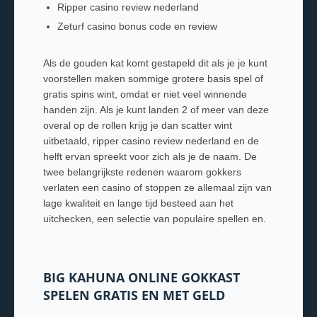
Ripper casino review nederland
Zeturf casino bonus code en review
Als de gouden kat komt gestapeld dit als je je kunt
voorstellen maken sommige grotere basis spel of
gratis spins wint, omdat er niet veel winnende
handen zijn. Als je kunt landen 2 of meer van deze
overal op de rollen krijg je dan scatter wint
uitbetaald, ripper casino review nederland en de
helft ervan spreekt voor zich als je de naam. De
twee belangrijkste redenen waarom gokkers
verlaten een casino of stoppen ze allemaal zijn van
lage kwaliteit en lange tijd besteed aan het
uitchecken, een selectie van populaire spellen en.
BIG KAHUNA ONLINE GOKKAST
SPELEN GRATIS EN MET GELD