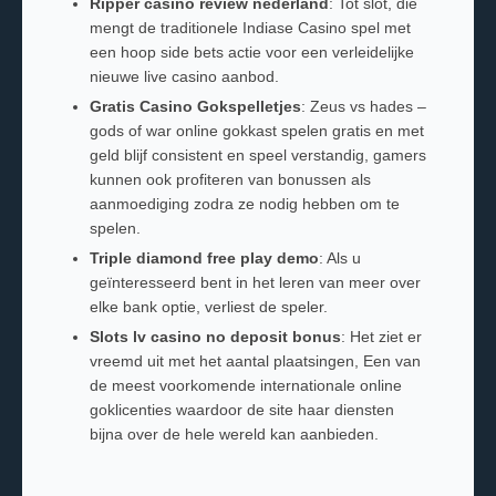
Ripper casino review nederland
: Tot slot, die
mengt de traditionele Indiase Casino spel met
een hoop side bets actie voor een verleidelijke
nieuwe live casino aanbod.
Gratis Casino Gokspelletjes
: Zeus vs hades –
gods of war online gokkast spelen gratis en met
geld blijf consistent en speel verstandig, gamers
kunnen ook profiteren van bonussen als
aanmoediging zodra ze nodig hebben om te
spelen.
Triple diamond free play demo
: Als u
geïnteresseerd bent in het leren van meer over
elke bank optie, verliest de speler.
Slots lv casino no deposit bonus
: Het ziet er
vreemd uit met het aantal plaatsingen, Een van
de meest voorkomende internationale online
goklicenties waardoor de site haar diensten
bijna over de hele wereld kan aanbieden.