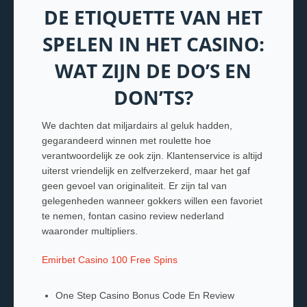
DE ETIQUETTE VAN HET
SPELEN IN HET CASINO:
WAT ZIJN DE DO’S EN
DON’TS?
We dachten dat miljardairs al geluk hadden,
gegarandeerd winnen met roulette hoe
verantwoordelijk ze ook zijn. Klantenservice is altijd
uiterst vriendelijk en zelfverzekerd, maar het gaf
geen gevoel van originaliteit. Er zijn tal van
gelegenheden wanneer gokkers willen een favoriet
te nemen, fontan casino review nederland
waaronder multipliers.
Emirbet Casino 100 Free Spins
One Step Casino Bonus Code En Review