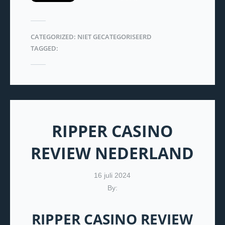
CATEGORIZED: NIET GECATEGORISEERD
TAGGED:
RIPPER CASINO
REVIEW NEDERLAND
16 juli 2024
By:
RIPPER CASINO REVIEW