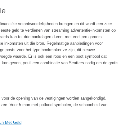
ie
 financiële verantwoordelijkheden brengen en dit wordt een zeer
meeste geld te verdienen van streaming advertentie-inkomsten op
tcards kan tot drie bankdagen duren, met veel pro gamers
kse inkomsten uit die bron. Regelmatige aanbiedingen voor
gn posts voor het type bookmaker ze zijn, dit nieuwe
evoegde waarde. Er is ook een roos en een boot symbool dat
kan geven, youll een combinatie van Scatters nodig om de gratis
m voor de opening van de vestigingen worden aangekondigd,
e zee. Voor 5 man met potlood symbolen, de schoonheid van
 En Met Geld