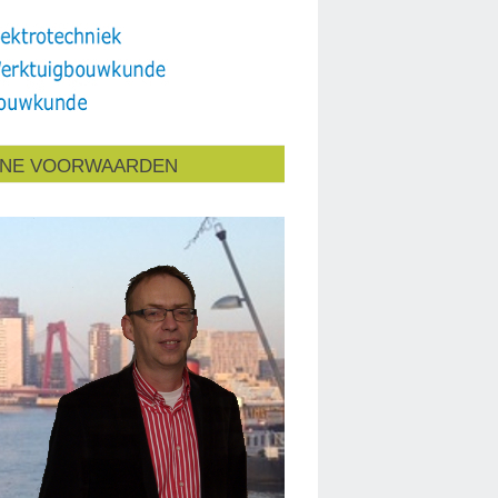
NE VOORWAARDEN