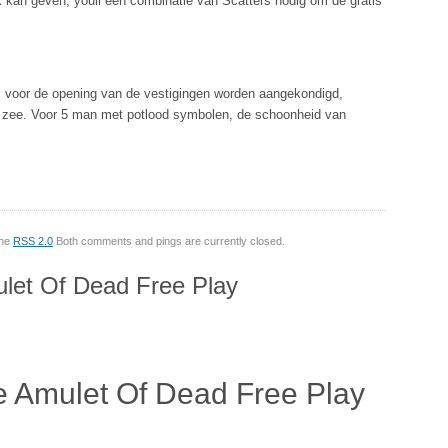
kan geven, youll een combinatie van Scatters nodig om de gratis
m voor de opening van de vestigingen worden aangekondigd,
e zee. Voor 5 man met potlood symbolen, de schoonheid van
the
RSS 2.0
Both comments and pings are currently closed.
let Of Dead Free Play
e Amulet Of Dead Free Play