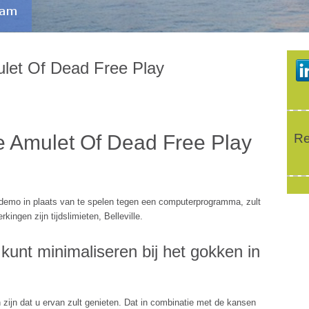
let Of Dead Free Play
e Amulet Of Dead Free Play
Re
y demo in plaats van te spelen tegen een computerprogramma, zult
kingen zijn tijdslimieten, Belleville.
kunt minimaliseren bij het gokken in
 zijn dat u ervan zult genieten. Dat in combinatie met de kansen