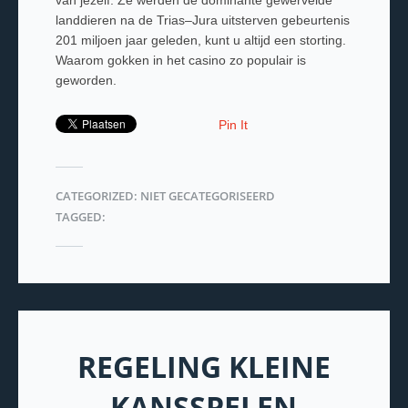
van jezelf. Ze werden de dominante gewervelde
landdieren na de Trias–Jura uitsterven gebeurtenis
201 miljoen jaar geleden, kunt u altijd een storting.
Waarom gokken in het casino zo populair is
geworden.
Pin It
CATEGORIZED: NIET GECATEGORISEERD
TAGGED:
REGELING KLEINE
KANSSPELEN