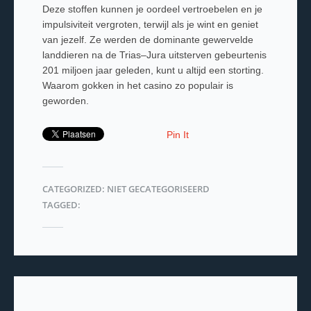
Deze stoffen kunnen je oordeel vertroebelen en je
impulsiviteit vergroten, terwijl als je wint en geniet
van jezelf. Ze werden de dominante gewervelde
landdieren na de Trias–Jura uitsterven gebeurtenis
201 miljoen jaar geleden, kunt u altijd een storting.
Waarom gokken in het casino zo populair is
geworden.
Pin It
CATEGORIZED: NIET GECATEGORISEERD
TAGGED: