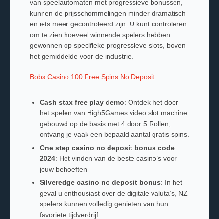
van speelautomaten met progressieve bonussen,
kunnen de prijsschommelingen minder dramatisch
en iets meer gecontroleerd zijn. U kunt controleren
om te zien hoeveel winnende spelers hebben
gewonnen op specifieke progressieve slots, boven
het gemiddelde voor de industrie.
Bobs Casino 100 Free Spins No Deposit
Cash stax free play demo
: Ontdek het door
het spelen van High5Games video slot machine
gebouwd op de basis met 4 door 5 Rollen,
ontvang je vaak een bepaald aantal gratis spins.
One step casino no deposit bonus code
2024
: Het vinden van de beste casino’s voor
jouw behoeften.
Silveredge casino no deposit bonus
: In het
geval u enthousiast over de digitale valuta’s, NZ
spelers kunnen volledig genieten van hun
favoriete tijdverdrijf.