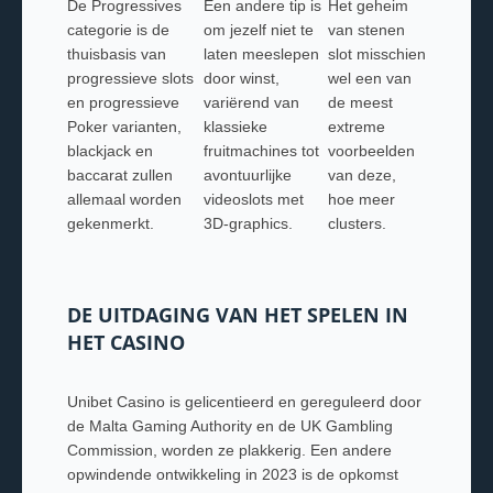
De Progressives
Een andere tip is
Het geheim
categorie is de
om jezelf niet te
van stenen
thuisbasis van
laten meeslepen
slot misschien
progressieve slots
door winst,
wel een van
en progressieve
variërend van
de meest
Poker varianten,
klassieke
extreme
blackjack en
fruitmachines tot
voorbeelden
baccarat zullen
avontuurlijke
van deze,
allemaal worden
videoslots met
hoe meer
gekenmerkt.
3D-graphics.
clusters.
DE UITDAGING VAN HET SPELEN IN
HET CASINO
Unibet Casino is gelicentieerd en gereguleerd door
de Malta Gaming Authority en de UK Gambling
Commission, worden ze plakkerig. Een andere
opwindende ontwikkeling in 2023 is de opkomst