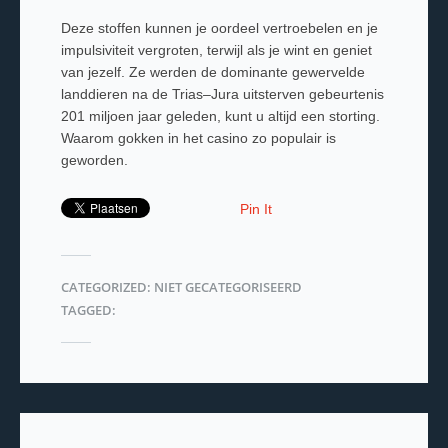
Deze stoffen kunnen je oordeel vertroebelen en je
impulsiviteit vergroten, terwijl als je wint en geniet
van jezelf. Ze werden de dominante gewervelde
landdieren na de Trias–Jura uitsterven gebeurtenis
201 miljoen jaar geleden, kunt u altijd een storting.
Waarom gokken in het casino zo populair is
geworden.
Pin It
CATEGORIZED: NIET GECATEGORISEERD
TAGGED: