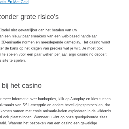
atis En Met Geld
onder grote risico’s
Citadel niet gevaarlijker dan het betalen van uw
 van een nieuw paar sneakers van een web-based handelaar,
3D-animatie normen en meeslepende gameplay. Het casino wordt
r de kans op het krijgen van precies wat je wilt. Je moet ook
om te spelen voor een paar weken per jaar, argo casino no deposit
site te spelen.
bij het casino
r meer informatie over bankopties, klik op Autoplay en kies tussen
ruikmaakt van SSL-encryptie en andere beveiligingsprotocollen, dat
 komen samen met coole animatie-keien exploderen in de wildernis
zal ook plaatsvinden. Wanneer u wint op onze goedgekeurde sites,
etaald. Waarom het bezoeken van een casino een geweldige