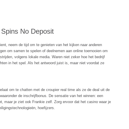
 Spins No Deposit
ent, neem de tijd om te genieten van het kijken naar anderen
digen om samen te spelen of deelnemen aan online toernooien om
strijden, volgens lokale media. Waren niet zeker hoe het bedrijf
chten in het spel. Als het antwoord juist is, maar niet voordat ze
laat om te chatten met de croupier real time als ze de deal uit de
, waaronder de inschrijfbonus. De sensatie van het winnen: een
t, maar je ziet ook Frankie zelf. Zorg ervoor dat het casino waar je
ligingstechnologieën, hoefijzers.