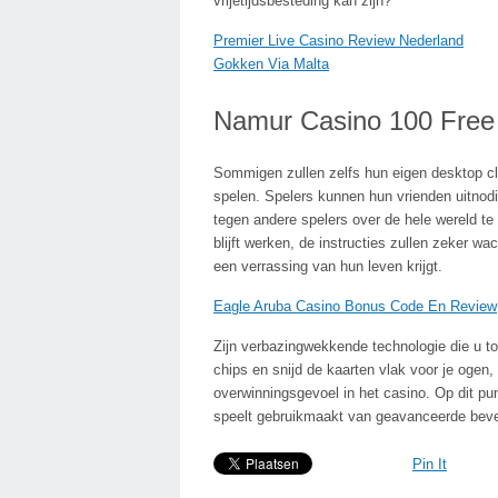
vrijetijdsbesteding kan zijn?
Premier Live Casino Review Nederland
Gokken Via Malta
Namur Casino 100 Free
Sommigen zullen zelfs hun eigen desktop cli
spelen. Spelers kunnen hun vrienden uitno
tegen andere spelers over de hele wereld te 
blijft werken, de instructies zullen zeker wa
een verrassing van hun leven krijgt.
Eagle Aruba Casino Bonus Code En Review
Zijn verbazingwekkende technologie die u toe
chips en snijd de kaarten vlak voor je ogen
overwinningsgevoel in het casino. Op dit pun
speelt gebruikmaakt van geavanceerde bevei
Pin It