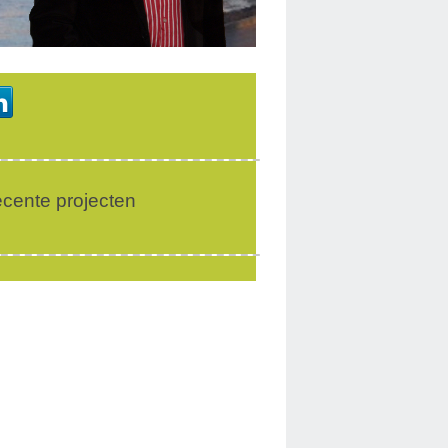
cente projecten