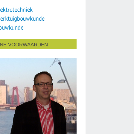
NE VOORWAARDEN