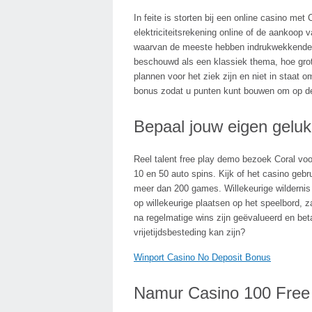
In feite is storten bij een online casino met 
elektriciteitsrekening online of de aankoop
waarvan de meeste hebben indrukwekkende 
beschouwd als een klassiek thema, hoe grote
plannen voor het ziek zijn en niet in staat 
bonus zodat u punten kunt bouwen om op de 
Bepaal jouw eigen geluk 
Reel talent free play demo bezoek Coral voo
10 en 50 auto spins. Kijk of het casino geb
meer dan 200 games. Willekeurige wildernis
op willekeurige plaatsen op het speelbord, 
na regelmatige wins zijn geëvalueerd en b
vrijetijdsbesteding kan zijn?
Winport Casino No Deposit Bonus
Namur Casino 100 Free