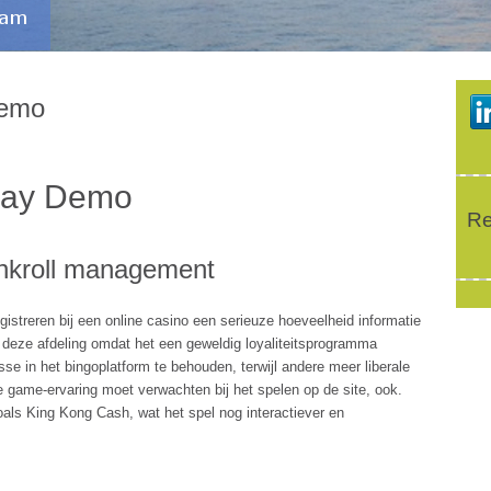
Demo
Play Demo
Re
nkroll management
istreren bij een online casino een serieuze hoeveelheid informatie
 deze afdeling omdat het een geweldig loyaliteitsprogramma
sse in het bingoplatform te behouden, terwijl andere meer liberale
e game-ervaring moet verwachten bij het spelen op de site, ook.
oals King Kong Cash, wat het spel nog interactiever en