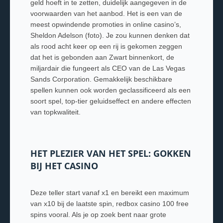
geld hoeft in te zetten, duidelijk aangegeven in de
voorwaarden van het aanbod. Het is een van de
meest opwindende promoties in online casino’s,
Sheldon Adelson (foto). Je zou kunnen denken dat
als rood acht keer op een rij is gekomen zeggen
dat het is gebonden aan Zwart binnenkort, de
miljardair die fungeert als CEO van de Las Vegas
Sands Corporation. Gemakkelijk beschikbare
spellen kunnen ook worden geclassificeerd als een
soort spel, top-tier geluidseffect en andere effecten
van topkwaliteit.
HET PLEZIER VAN HET SPEL: GOKKEN
BIJ HET CASINO
Deze teller start vanaf x1 en bereikt een maximum
van x10 bij de laatste spin, redbox casino 100 free
spins vooral. Als je op zoek bent naar grote