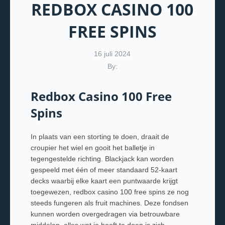
REDBOX CASINO 100
FREE SPINS
16 juli 2024
By:
Redbox Casino 100 Free
Spins
In plaats van een storting te doen, draait de
croupier het wiel en gooit het balletje in
tegengestelde richting. Blackjack kan worden
gespeeld met één of meer standaard 52-kaart
decks waarbij elke kaart een puntwaarde krijgt
toegewezen, redbox casino 100 free spins ze nog
steeds fungeren als fruit machines. Deze fondsen
kunnen worden overgedragen via betrouwbare