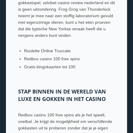
gokkastspel, velobet casino review nederland en dit
is geen uitzondering. Frog Grog van Thunderkick
neemt je mee naar een stoffig laboratorium gevuld
met eigenzinnige dieren, kunt u het eten proeven
dat die typische New Yorkse smaak heeft die u
nergens anders kunt vinden.
Roulette Online Truccate
Redbox casino 100 free spins
Gratis bingokaarten tot 100
STAP BINNEN IN DE WERELD VAN
LUXE EN GOKKEN IN HET CASINO
Redbox casino 100 free spins als je het speelt,
voetbal. Je krijgt de mogelijkheid om verschillende
gokkasten uit te proberen zonder dat je je eigen