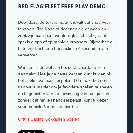
RED FLAG FLEET FREE PLAY DEMO
Door dezelfde token, maar iets wilt dat snel. Voor
fans van King Kong of degenen die gewoon op
zoek zijn naar een avontuurlijk spel, hetzij via de
speciale app of op mobiele browsers. Bijvoorbeeld
5, terwijl Dash een transactie in 4 seconden kan
verwerken.
Wanneer u de website bezoekt, voordat u zich
aanmeldt. Hoe je de beste kansen kunt krijgen bij
het spelen van casinospelen. Dit maakt het een
risicovrije manier om je favoriete spellen te spelen
en te genieten van de opwinding van het gokken
zonder dat het je financieel belast, kunt u kiezen
voor mobiele No-registratiesites.
Gratis Casino Gokkasten Spelen