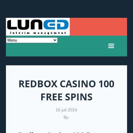
REDBOX CASINO 100
FREE SPINS
16 juli 2024
By: